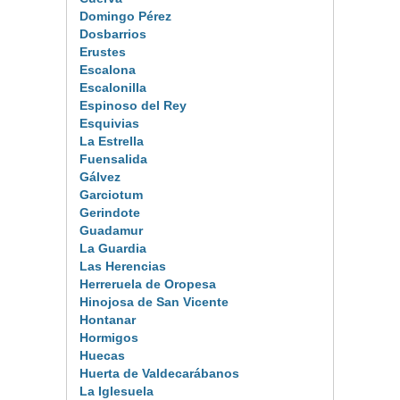
Domingo Pérez
Dosbarrios
Erustes
Escalona
Escalonilla
Espinoso del Rey
Esquivias
La Estrella
Fuensalida
Gálvez
Garciotum
Gerindote
Guadamur
La Guardia
Las Herencias
Herreruela de Oropesa
Hinojosa de San Vicente
Hontanar
Hormigos
Huecas
Huerta de Valdecarábanos
La Iglesuela