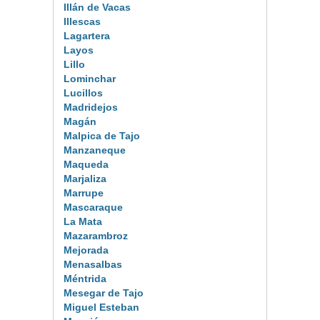
Illán de Vacas
Illescas
Lagartera
Layos
Lillo
Lominchar
Lucillos
Madridejos
Magán
Malpica de Tajo
Manzaneque
Maqueda
Marjaliza
Marrupe
Mascaraque
La Mata
Mazarambroz
Mejorada
Menasalbas
Méntrida
Mesegar de Tajo
Miguel Esteban