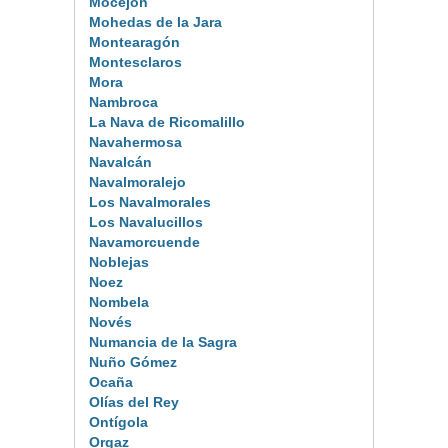
Mocejón
Mohedas de la Jara
Montearagón
Montesclaros
Mora
Nambroca
La Nava de Ricomalillo
Navahermosa
Navalcán
Navalmoralejo
Los Navalmorales
Los Navalucillos
Navamorcuende
Noblejas
Noez
Nombela
Novés
Numancia de la Sagra
Nuño Gómez
Ocaña
Olías del Rey
Ontígola
Orgaz