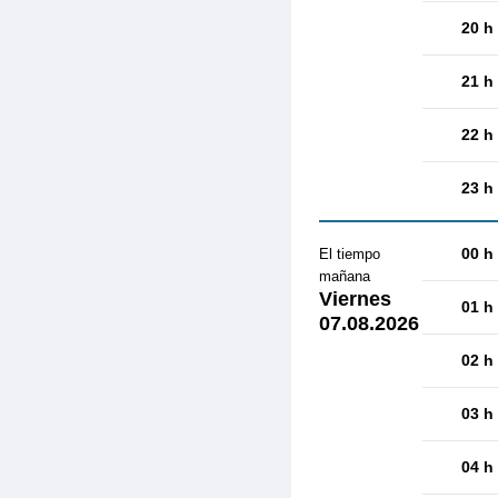
20 h
21 h
22 h
23 h
00 h
El tiempo
mañana
Viernes
01 h
07.08.2026
02 h
03 h
04 h