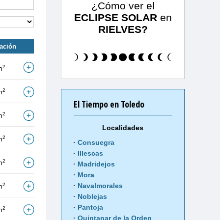
¿Cómo ver el
ECLIPSE SOLAR
en
RIELVES?
tación
2
m
2
m
El Tiempo en Toledo
2
m
Localidades
2
m
Consuegra
Illescas
2
m
Madridejos
Mora
2
Navalmorales
m
Noblejas
Pantoja
2
m
Quintanar de la Orden