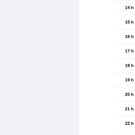
14 h
15 h
16 h
17 h
18 h
19 h
20 h
21 h
22 h