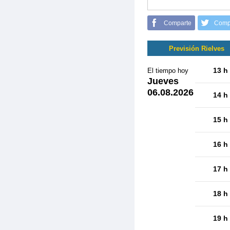
Comparte
Comp
Previsión Rielves
13 h
El tiempo hoy
Jueves
06.08.2026
14 h
15 h
16 h
17 h
18 h
19 h