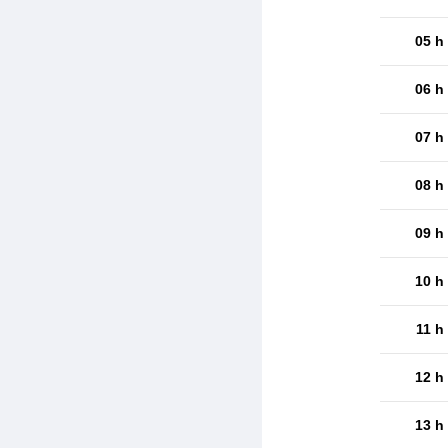
05 h
06 h
07 h
08 h
09 h
10 h
11 h
12 h
13 h