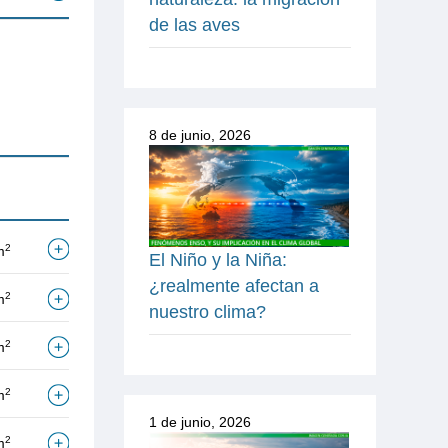
de las aves
8 de junio, 2026
2
m
El Niño y la Niña:
¿realmente afectan a
2
m
nuestro clima?
2
m
2
m
1 de junio, 2026
2
m