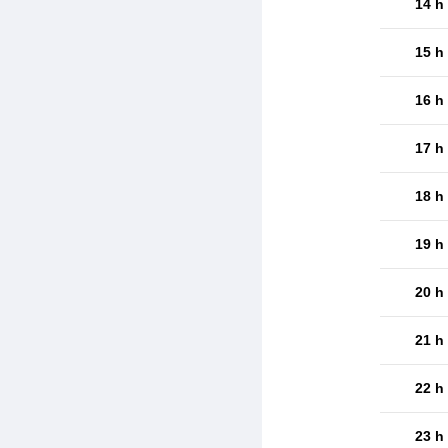
14 h
15 h
16 h
17 h
18 h
19 h
20 h
21 h
22 h
23 h