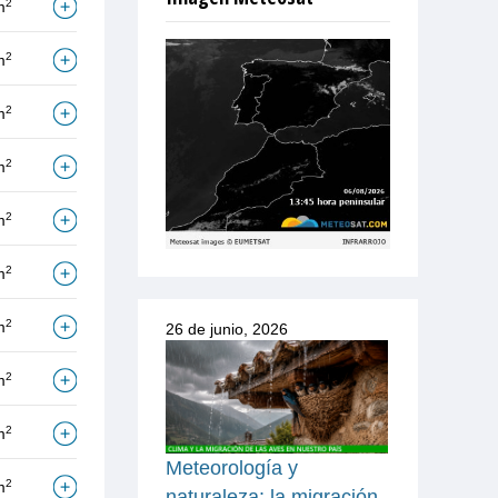
2
m
2
m
2
m
2
m
2
m
2
m
2
m
26 de junio, 2026
2
m
2
m
Meteorología y
2
m
naturaleza: la migración