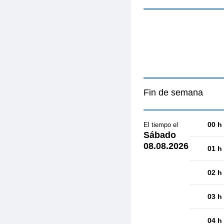
Fin de semana
00 h
El tiempo el
Sábado
08.08.2026
01 h
02 h
03 h
04 h