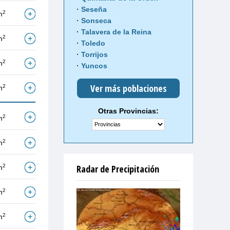
Seseña
2
m
Sonseca
Talavera de la Reina
2
m
Toledo
Torrijos
2
m
Yuncos
Ver más poblaciones
2
m
Otras Provincias:
2
m
2
m
2
Radar de Precipitación
m
2
m
2
m