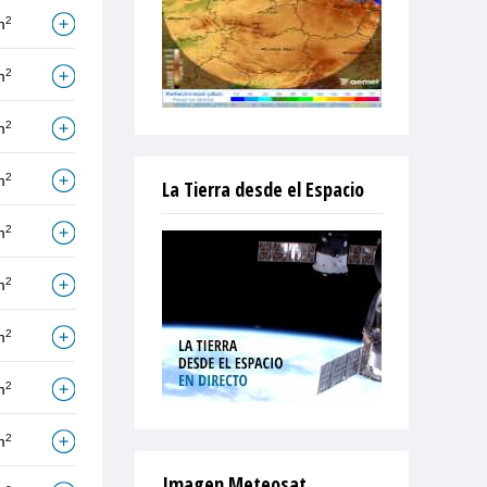
2
m
2
m
2
m
2
m
La Tierra desde el Espacio
2
m
2
m
2
m
2
m
2
m
Imagen Meteosat