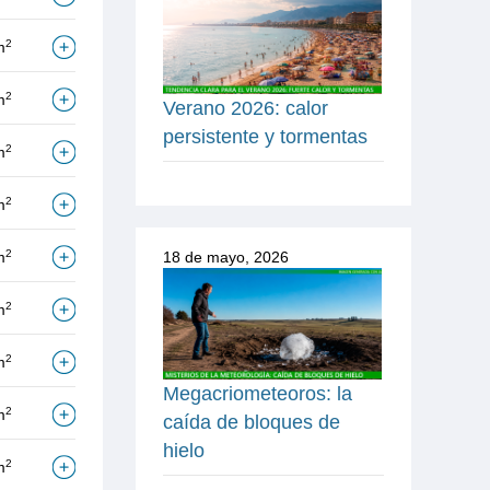
2
m
2
m
Verano 2026: calor
persistente y tormentas
2
m
2
m
2
m
18 de mayo, 2026
2
m
2
m
Megacriometeoros: la
2
m
caída de bloques de
hielo
2
m