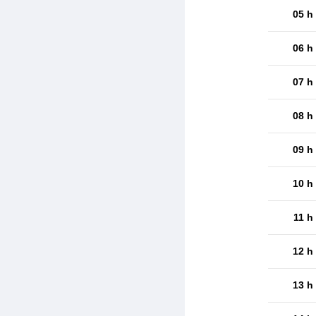
05 h
06 h
07 h
08 h
09 h
10 h
11 h
12 h
13 h