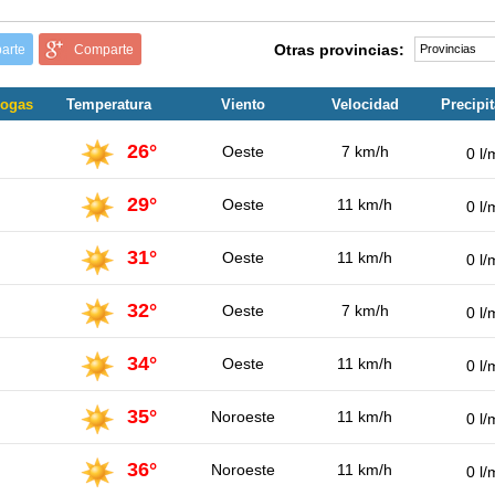
Otras provincias:
arte
Comparte
Bogas
Temperatura
Viento
Velocidad
Precipi
26°
Oeste
7 km/h
0 l/
29°
Oeste
11 km/h
0 l/
31°
Oeste
11 km/h
0 l/
32°
Oeste
7 km/h
0 l/
34°
Oeste
11 km/h
0 l/
35°
Noroeste
11 km/h
0 l/
36°
Noroeste
11 km/h
0 l/