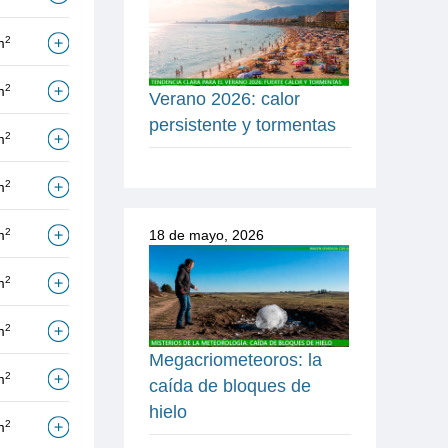
2
m
2
m
Verano 2026: calor
persistente y tormentas
2
m
2
m
2
m
18 de mayo, 2026
2
m
2
m
Megacriometeoros: la
2
m
caída de bloques de
hielo
2
m