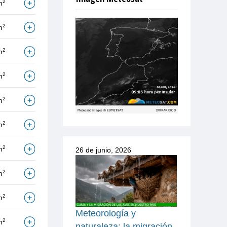
2
m
2
m
2
m
2
m
2
m
2
m
2
m
26 de junio, 2026
2
m
2
m
Meteorología y
2
m
naturaleza: la migración