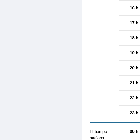
16 h
17 h
18 h
19 h
20 h
21 h
22 h
23 h
00 h
El tiempo
mañana