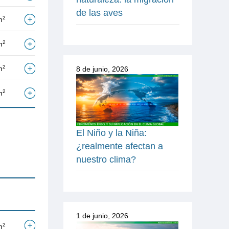
de las aves
2
m
2
m
2
m
8 de junio, 2026
2
m
El Niño y la Niña:
¿realmente afectan a
nuestro clima?
1 de junio, 2026
2
m