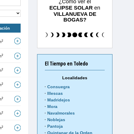
¿Cómo ver el
ECLIPSE SOLAR
en
VILLANUEVA DE
BOGAS?
tación
2
m
2
m
El Tiempo en Toledo
2
m
Localidades
2
m
Consuegra
Illescas
2
m
Madridejos
Mora
2
Navalmorales
m
Noblejas
Pantoja
2
m
Quintanar de la Orden