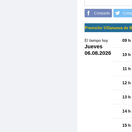
Comparte
Comp
Previsión Villanueva de 
09 h
El tiempo hoy
Jueves
06.08.2026
10 h
11 h
12 h
13 h
14 h
15 h