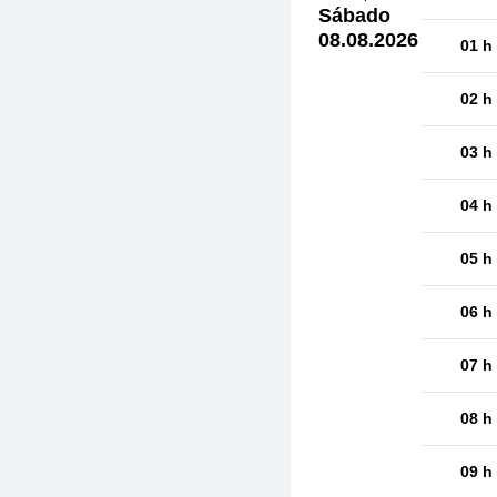
Sábado
08.08.2026
01 h
02 h
03 h
04 h
05 h
06 h
07 h
08 h
09 h