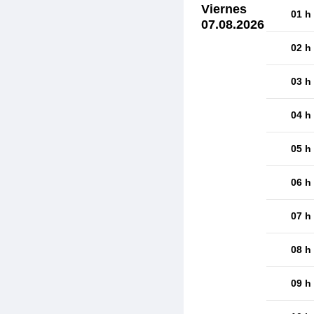
Viernes
01 h
07.08.2026
02 h
03 h
04 h
05 h
06 h
07 h
08 h
09 h