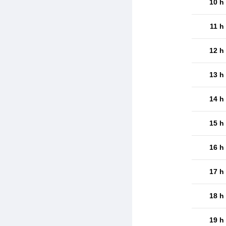
10 h
11 h
12 h
13 h
14 h
15 h
16 h
17 h
18 h
19 h