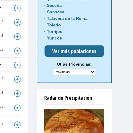
Seseña
2
m
Sonseca
Talavera de la Reina
2
m
Toledo
Torrijos
2
m
Yuncos
Ver más poblaciones
2
m
Otras Provincias:
2
m
2
m
2
m
Radar de Precipitación
2
m
2
m