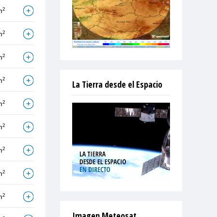
2
m
2
m
2
m
2
m
La Tierra desde el Espacio
2
m
2
m
2
m
2
m
2
m
Imagen Meteosat