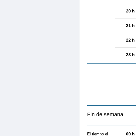
20 h
21 h
22 h
23 h
Fin de semana
00 h
El tiempo el