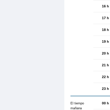
16 h
17 h
18 h
19 h
20 h
21 h
22 h
23 h
00 h
El tiempo
mañana