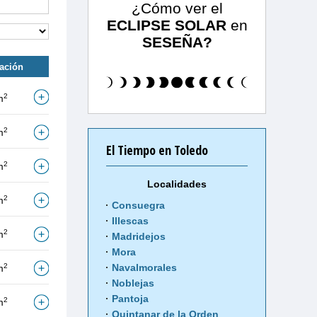
¿Cómo ver el
ECLIPSE SOLAR
en
SESEÑA?
tación
2
m
2
m
El Tiempo en Toledo
2
m
Localidades
2
m
Consuegra
Illescas
2
m
Madridejos
Mora
2
Navalmorales
m
Noblejas
Pantoja
2
m
Quintanar de la Orden