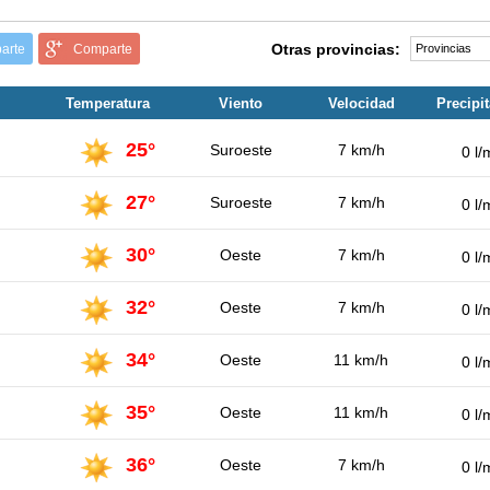
Otras provincias:
arte
Comparte
Temperatura
Viento
Velocidad
Precipi
25°
Suroeste
7 km/h
0 l/
27°
Suroeste
7 km/h
0 l/
30°
Oeste
7 km/h
0 l/
32°
Oeste
7 km/h
0 l/
34°
Oeste
11 km/h
0 l/
35°
Oeste
11 km/h
0 l/
36°
Oeste
7 km/h
0 l/