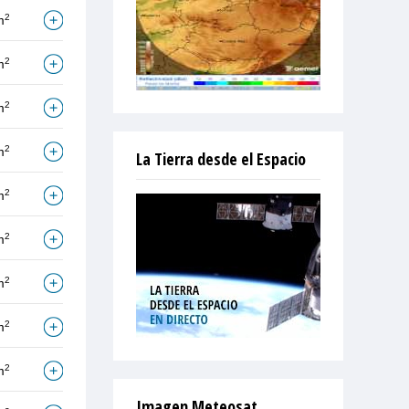
2
m
2
m
2
m
2
m
La Tierra desde el Espacio
2
m
2
m
2
m
2
m
2
m
Imagen Meteosat