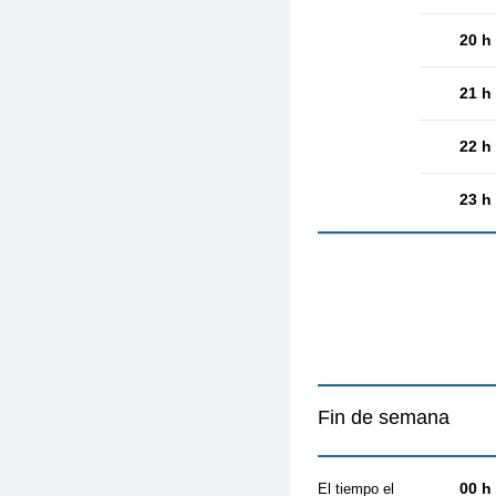
20 h
21 h
22 h
23 h
Fin de semana
00 h
El tiempo el