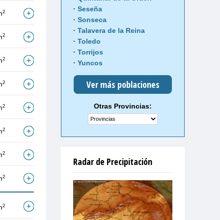
Seseña
2
m
Sonseca
Talavera de la Reina
2
m
Toledo
Torrijos
2
m
Yuncos
Ver más poblaciones
2
m
Otras Provincias:
2
m
2
m
2
m
Radar de Precipitación
2
m
2
m