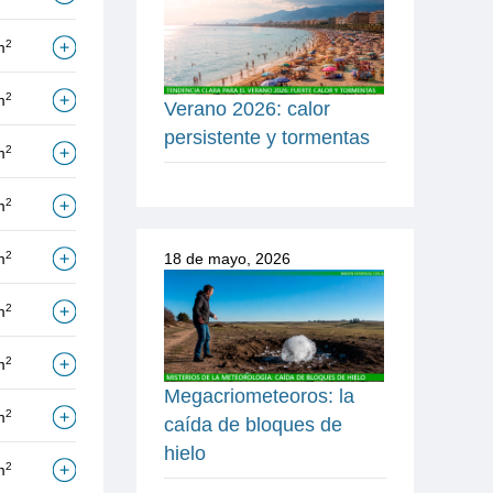
2
m
2
m
Verano 2026: calor
persistente y tormentas
2
m
2
m
2
m
18 de mayo, 2026
2
m
2
m
Megacriometeoros: la
2
m
caída de bloques de
hielo
2
m