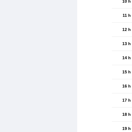
10 h
11 h
12 h
13 h
14 h
15 h
16 h
17 h
18 h
19 h