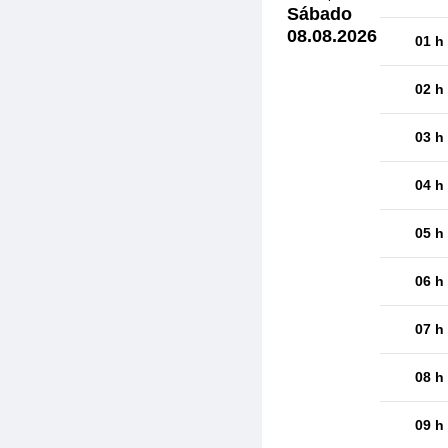
Sábado
08.08.2026
01 h
02 h
03 h
04 h
05 h
06 h
07 h
08 h
09 h