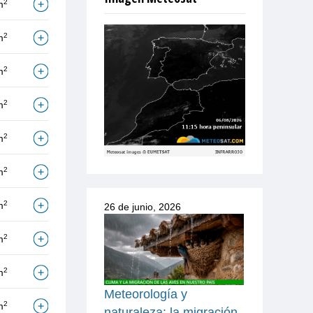
2
m
2
m
2
m
2
m
2
m
2
m
2
m
26 de junio, 2026
2
m
2
m
Meteorología y
2
m
naturaleza: la migración