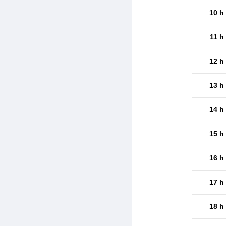
10 h
11 h
12 h
13 h
14 h
15 h
16 h
17 h
18 h