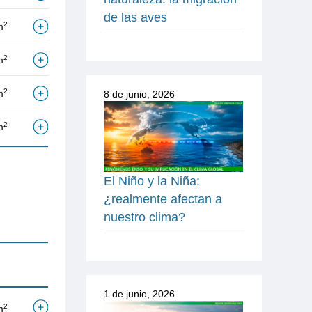
de las aves
2
m
2
m
2
m
8 de junio, 2026
2
m
El Niño y la Niña:
¿realmente afectan a
nuestro clima?
1 de junio, 2026
2
m