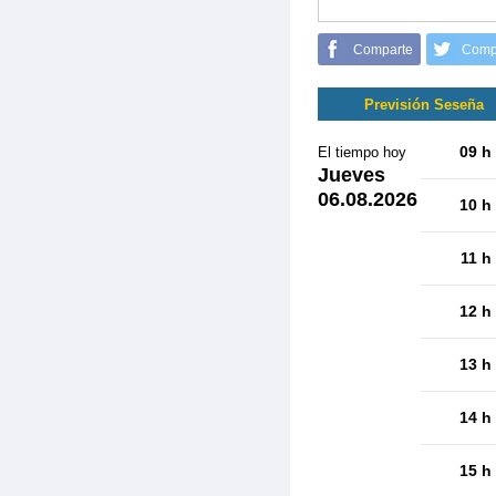
Comparte
Comp
Previsión Seseña
09 h
El tiempo hoy
Jueves
06.08.2026
10 h
11 h
12 h
13 h
14 h
15 h