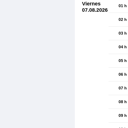
Viernes
01 h
07.08.2026
02 h
03 h
04 h
05 h
06 h
07 h
08 h
09 h