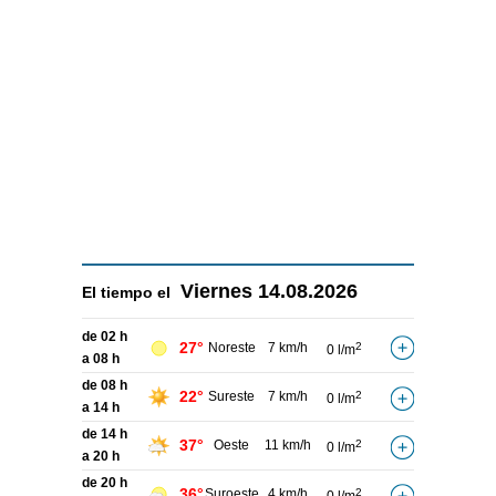
Viernes
14.08.2026
El tiempo el
de 02 h
27°
Noreste
7 km/h
2
0 l/m
a 08 h
de 08 h
22°
Sureste
7 km/h
2
0 l/m
a 14 h
de 14 h
37°
Oeste
11 km/h
2
0 l/m
a 20 h
de 20 h
36°
Suroeste
4 km/h
2