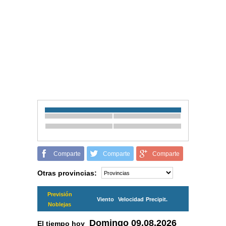
Comparte
Comparte
Comparte
Otras provincias:
Previsión
Viento
Velocidad
Precipit.
Noblejas
Domingo
09.08.2026
El tiempo hoy