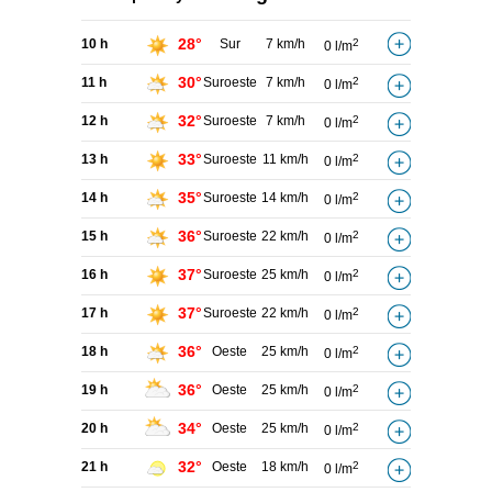
28°
10 h
Sur
7 km/h
2
0 l/m
30°
11 h
Suroeste
7 km/h
2
0 l/m
32°
12 h
Suroeste
7 km/h
2
0 l/m
33°
13 h
Suroeste
11 km/h
2
0 l/m
35°
14 h
Suroeste
14 km/h
2
0 l/m
36°
15 h
Suroeste
22 km/h
2
0 l/m
37°
16 h
Suroeste
25 km/h
2
0 l/m
37°
17 h
Suroeste
22 km/h
2
0 l/m
36°
18 h
Oeste
25 km/h
2
0 l/m
36°
19 h
Oeste
25 km/h
2
0 l/m
34°
20 h
Oeste
25 km/h
2
0 l/m
32°
21 h
Oeste
18 km/h
2
0 l/m