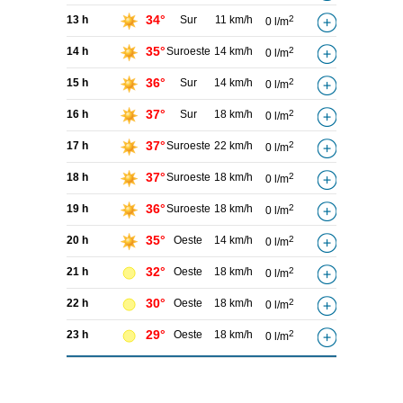
34°
13 h
Sur
11 km/h
2
0 l/m
35°
14 h
Suroeste
14 km/h
2
0 l/m
36°
15 h
Sur
14 km/h
2
0 l/m
37°
16 h
Sur
18 km/h
2
0 l/m
37°
17 h
Suroeste
22 km/h
2
0 l/m
37°
18 h
Suroeste
18 km/h
2
0 l/m
36°
19 h
Suroeste
18 km/h
2
0 l/m
35°
20 h
Oeste
14 km/h
2
0 l/m
32°
21 h
Oeste
18 km/h
2
0 l/m
30°
22 h
Oeste
18 km/h
2
0 l/m
29°
23 h
Oeste
18 km/h
2
0 l/m