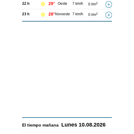
29°
22 h
Oeste
7 km/h
2
0 l/m
28°
23 h
Noroeste
7 km/h
2
0 l/m
Lunes
10.08.2026
El tiempo
mañana