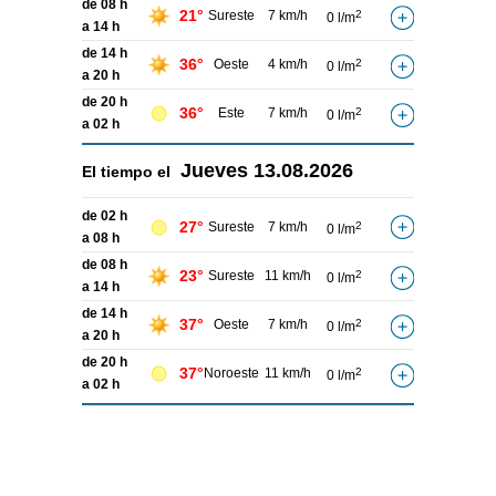
de 08 h
21°
Sureste
7 km/h
2
0 l/m
a 14 h
de 14 h
36°
Oeste
4 km/h
2
0 l/m
a 20 h
de 20 h
36°
Este
7 km/h
2
0 l/m
a 02 h
Jueves
13.08.2026
El tiempo el
de 02 h
27°
Sureste
7 km/h
2
0 l/m
a 08 h
de 08 h
23°
Sureste
11 km/h
2
0 l/m
a 14 h
de 14 h
37°
Oeste
7 km/h
2
0 l/m
a 20 h
de 20 h
37°
Noroeste
11 km/h
2
0 l/m
a 02 h