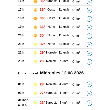
36°
16 h
Suroeste
11 km/h
2
0 l/m
36°
17 h
Oeste
11 km/h
2
0 l/m
36°
18 h
Oeste
11 km/h
2
0 l/m
36°
19 h
Norte
11 km/h
2
0 l/m
35°
20 h
Norte
11 km/h
2
0 l/m
32°
21 h
Norte
14 km/h
2
0 l/m
29°
22 h
Noreste
11 km/h
2
0 l/m
29°
23 h
Noreste
7 km/h
2
0 l/m
Miércoles
12.08.2026
El tiempo el
28°
00 h
Noreste
4 km/h
2
0 l/m
27°
01 h
Suroeste
4 km/h
2
0 l/m
de 02 h
26°
Suroeste
4 km/h
2
0 l/m
a 08 h