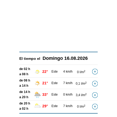
Domingo
16.08.2026
El tiempo el
de 02 h
22°
Este
4 km/h
2
0 l/m
a 08 h
de 08 h
21°
Este
7 km/h
2
0,1 l/m
a 14 h
de 14 h
33°
Este
0 km/h
2
3,4 l/m
a 20 h
de 20 h
29°
Este
7 km/h
2
0 l/m
a 02 h