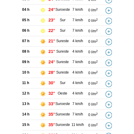
24°
04 h
Suroeste
7 km/h
2
0 l/m
23°
05 h
Sur
7 km/h
2
0 l/m
22°
06 h
Sur
7 km/h
2
0 l/m
21°
07 h
Sureste
4 km/h
2
0 l/m
21°
08 h
Sureste
4 km/h
2
0 l/m
24°
09 h
Sureste
7 km/h
2
0 l/m
28°
10 h
Sureste
4 km/h
2
0 l/m
30°
11 h
Sur
4 km/h
2
0 l/m
32°
12 h
Oeste
4 km/h
2
0 l/m
33°
13 h
Suroeste
7 km/h
2
0 l/m
35°
14 h
Suroeste
7 km/h
2
0 l/m
35°
15 h
Suroeste
11 km/h
2
0 l/m