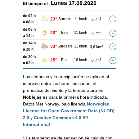
Lunes
17.08.2026
El tiempo el
de 02 h
23°
Sureste
11 km/h
2
0 l/m
a 08 h
de 08 h
20°
Este
11 km/h
2
0 l/m
a 14 h
de 14 h
33°
Suroeste
11 km/h
2
3,6 l/m
a 20 h
de 20 h
25°
Este
18 km/h
2
0 l/m
a 02 h
Los símbolos y la precipitación se aplican al
intervalo entre las horas indicadas, el
pronóstico del viento y la temperatura en
Noblejas
es para la primera hora indicada.
Datos Met Norway, bajo licencia
Norwegian
Licence for Open Government Data (NLOD)
2.0
y
Creative Commons 4.0 BY
International
* La temperatura de sensación se calcula con