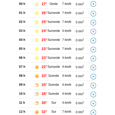
27°
00 h
Oeste
7 km/h
2
0 l/m
26°
01 h
Suroeste
7 km/h
2
0 l/m
25°
02 h
Suroeste
7 km/h
2
0 l/m
24°
03 h
Suroeste
4 km/h
2
0 l/m
24°
04 h
Suroeste
7 km/h
2
0 l/m
23°
05 h
Suroeste
7 km/h
2
0 l/m
23°
06 h
Suroeste
4 km/h
2
0 l/m
22°
07 h
Suroeste
4 km/h
2
0 l/m
23°
08 h
Sureste
4 km/h
2
0 l/m
25°
09 h
Sureste
4 km/h
2
0 l/m
28°
10 h
Sureste
4 km/h
2
0 l/m
30°
11 h
Sur
4 km/h
2
0 l/m
32°
12 h
Sur
7 km/h
2
0 l/m