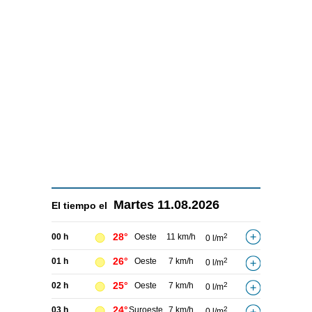
Martes
11.08.2026
El tiempo el
28°
00 h
Oeste
11 km/h
2
0 l/m
26°
01 h
Oeste
7 km/h
2
0 l/m
25°
02 h
Oeste
7 km/h
2
0 l/m
24°
03 h
Suroeste
7 km/h
2
0 l/m