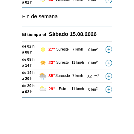
0 l/m
a 02 h
Fin de semana
Sábado
15.08.2026
El tiempo el
de 02 h
27°
Sureste
7 km/h
2
0 l/m
a 08 h
de 08 h
23°
Sureste
11 km/h
2
0 l/m
a 14 h
de 14 h
35°
Suroeste
7 km/h
2
3,2 l/m
a 20 h
de 20 h
29°
Este
11 km/h
2
0 l/m
a 02 h