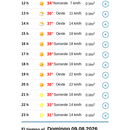
34°
12 h
Noroeste
7 km/h
2
0 l/m
36°
13 h
Oeste
11 km/h
2
0 l/m
37°
14 h
Oeste
14 km/h
2
0 l/m
38°
15 h
Oeste
18 km/h
2
0 l/m
39°
16 h
Suroeste
18 km/h
2
0 l/m
39°
17 h
Suroeste
18 km/h
2
0 l/m
38°
18 h
Suroeste
18 km/h
2
0 l/m
37°
19 h
Oeste
22 km/h
2
0 l/m
36°
20 h
Oeste
22 km/h
2
0 l/m
35°
21 h
Suroeste
18 km/h
2
0 l/m
33°
22 h
Suroeste
14 km/h
2
0 l/m
31°
23 h
Suroeste
14 km/h
2
0 l/m
Domingo
09.08.2026
El tiempo el