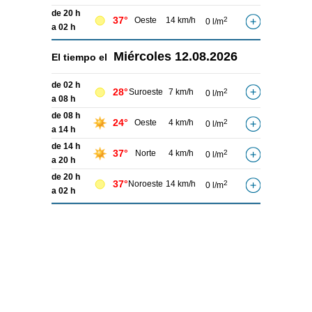
de 20 h
37°
Oeste
14 km/h
2
0 l/m
a 02 h
Miércoles
12.08.2026
El tiempo el
de 02 h
28°
Suroeste
7 km/h
2
0 l/m
a 08 h
de 08 h
24°
Oeste
4 km/h
2
0 l/m
a 14 h
de 14 h
37°
Norte
4 km/h
2
0 l/m
a 20 h
de 20 h
37°
Noroeste
14 km/h
2
0 l/m
a 02 h