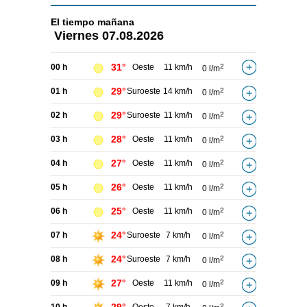
El tiempo
mañana
Viernes
07.08.2026
31°
00 h
Oeste
11 km/h
2
0 l/m
29°
01 h
Suroeste
14 km/h
2
0 l/m
29°
02 h
Suroeste
11 km/h
2
0 l/m
28°
03 h
Oeste
11 km/h
2
0 l/m
27°
04 h
Oeste
11 km/h
2
0 l/m
26°
05 h
Oeste
11 km/h
2
0 l/m
25°
06 h
Oeste
11 km/h
2
0 l/m
24°
07 h
Suroeste
7 km/h
2
0 l/m
24°
08 h
Suroeste
7 km/h
2
0 l/m
27°
09 h
Oeste
11 km/h
2
0 l/m
2