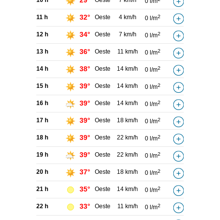
29°
10 h
Oeste
7 km/h
0 l/m
32°
11 h
Oeste
4 km/h
2
0 l/m
34°
12 h
Oeste
7 km/h
2
0 l/m
36°
13 h
Oeste
11 km/h
2
0 l/m
38°
14 h
Oeste
14 km/h
2
0 l/m
39°
15 h
Oeste
14 km/h
2
0 l/m
39°
16 h
Oeste
14 km/h
2
0 l/m
39°
17 h
Oeste
18 km/h
2
0 l/m
39°
18 h
Oeste
22 km/h
2
0 l/m
39°
19 h
Oeste
22 km/h
2
0 l/m
37°
20 h
Oeste
18 km/h
2
0 l/m
35°
21 h
Oeste
14 km/h
2
0 l/m
33°
22 h
Oeste
11 km/h
2
0 l/m