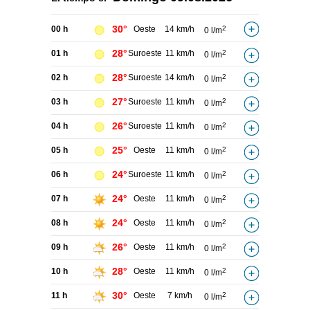
30°
00 h
Oeste
14 km/h
2
0 l/m
28°
01 h
Suroeste
11 km/h
2
0 l/m
28°
02 h
Suroeste
14 km/h
2
0 l/m
27°
03 h
Suroeste
11 km/h
2
0 l/m
26°
04 h
Suroeste
11 km/h
2
0 l/m
25°
05 h
Oeste
11 km/h
2
0 l/m
24°
06 h
Suroeste
11 km/h
2
0 l/m
24°
07 h
Oeste
11 km/h
2
0 l/m
24°
08 h
Oeste
11 km/h
2
0 l/m
26°
09 h
Oeste
11 km/h
2
0 l/m
28°
10 h
Oeste
11 km/h
2
0 l/m
30°
11 h
Oeste
7 km/h
2
0 l/m