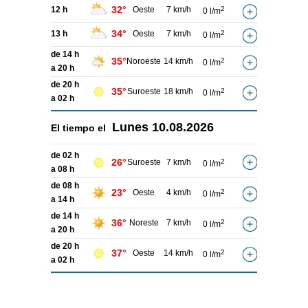
32°
12 h
Oeste
7 km/h
2
0 l/m
34°
13 h
Oeste
7 km/h
2
0 l/m
de 14 h
35°
Noroeste
14 km/h
2
0 l/m
a 20 h
de 20 h
35°
Suroeste
18 km/h
2
0 l/m
a 02 h
Lunes
10.08.2026
El tiempo el
de 02 h
26°
Suroeste
7 km/h
2
0 l/m
a 08 h
de 08 h
23°
Oeste
4 km/h
2
0 l/m
a 14 h
de 14 h
36°
Noreste
7 km/h
2
0 l/m
a 20 h
de 20 h
37°
Oeste
14 km/h
2
0 l/m
a 02 h