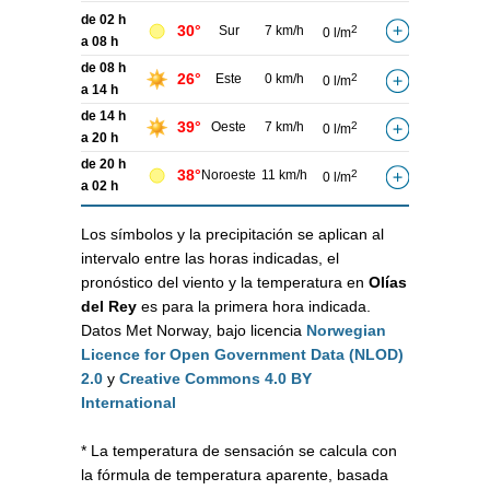
de 02 h
30°
Sur
7 km/h
2
0 l/m
a 08 h
de 08 h
26°
Este
0 km/h
2
0 l/m
a 14 h
de 14 h
39°
Oeste
7 km/h
2
0 l/m
a 20 h
de 20 h
38°
Noroeste
11 km/h
2
0 l/m
a 02 h
Los símbolos y la precipitación se aplican al
intervalo entre las horas indicadas, el
pronóstico del viento y la temperatura en
Olías
del Rey
es para la primera hora indicada.
Datos Met Norway, bajo licencia
Norwegian
Licence for Open Government Data (NLOD)
2.0
y
Creative Commons 4.0 BY
International
* La temperatura de sensación se calcula con
la fórmula de temperatura aparente, basada