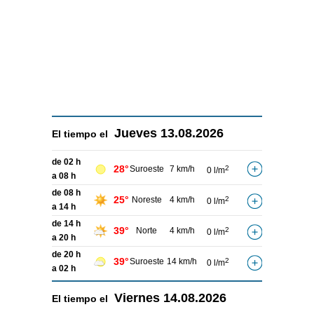
Jueves
13.08.2026
El tiempo el
de 02 h
28°
Suroeste
7 km/h
2
0 l/m
a 08 h
de 08 h
25°
Noreste
4 km/h
2
0 l/m
a 14 h
de 14 h
39°
Norte
4 km/h
2
0 l/m
a 20 h
de 20 h
39°
Suroeste
14 km/h
2
0 l/m
a 02 h
Viernes
14.08.2026
El tiempo el