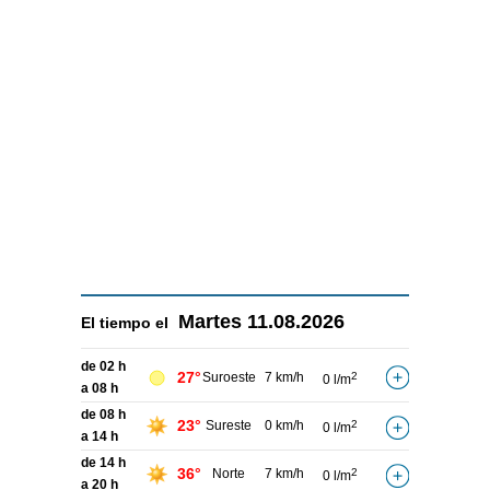
Martes
11.08.2026
El tiempo el
de 02 h
27°
Suroeste
7 km/h
2
0 l/m
a 08 h
de 08 h
23°
Sureste
0 km/h
2
0 l/m
a 14 h
de 14 h
36°
Norte
7 km/h
2
0 l/m
a 20 h