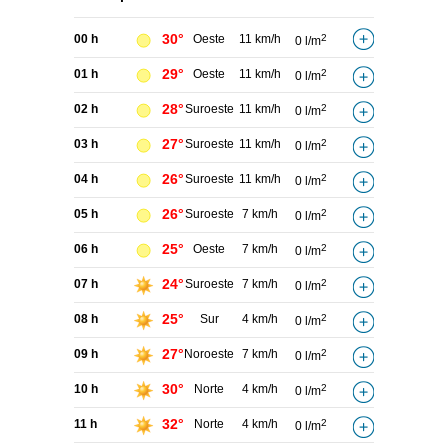
30°
00 h
Oeste
11 km/h
2
0 l/m
29°
01 h
Oeste
11 km/h
2
0 l/m
28°
02 h
Suroeste
11 km/h
2
0 l/m
27°
03 h
Suroeste
11 km/h
2
0 l/m
26°
04 h
Suroeste
11 km/h
2
0 l/m
26°
05 h
Suroeste
7 km/h
2
0 l/m
25°
06 h
Oeste
7 km/h
2
0 l/m
24°
07 h
Suroeste
7 km/h
2
0 l/m
25°
08 h
Sur
4 km/h
2
0 l/m
27°
09 h
Noroeste
7 km/h
2
0 l/m
30°
10 h
Norte
4 km/h
2
0 l/m
32°
11 h
Norte
4 km/h
2
0 l/m