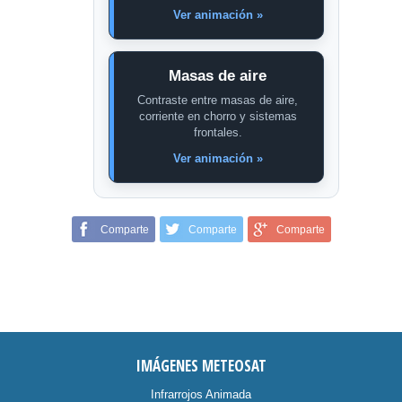
Ver animación »
Masas de aire
Contraste entre masas de aire,
corriente en chorro y sistemas
frontales.
Ver animación »
Comparte
Comparte
Comparte
IMÁGENES METEOSAT
Infrarrojos Animada