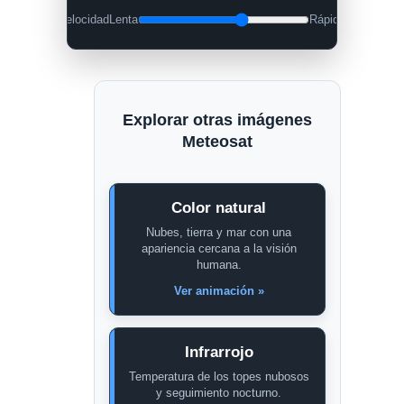
Velocidad
Lenta
Rápida
Explorar otras imágenes
Meteosat
Color natural
Nubes, tierra y mar con una
apariencia cercana a la visión
humana.
Ver animación »
Infrarrojo
Temperatura de los topes nubosos
y seguimiento nocturno.