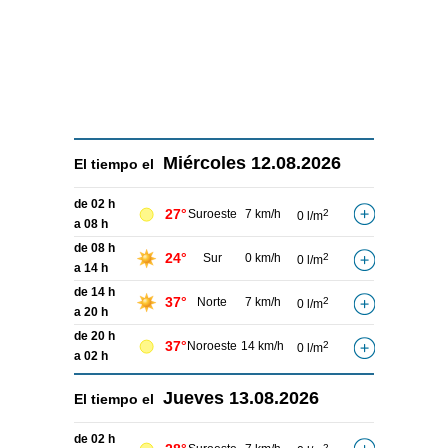
Miércoles
12.08.2026
El tiempo el
de 02 h
27°
Suroeste
7 km/h
2
0 l/m
a 08 h
de 08 h
24°
Sur
0 km/h
2
0 l/m
a 14 h
de 14 h
37°
Norte
7 km/h
2
0 l/m
a 20 h
de 20 h
37°
Noroeste
14 km/h
2
0 l/m
a 02 h
Jueves
13.08.2026
El tiempo el
de 02 h
2