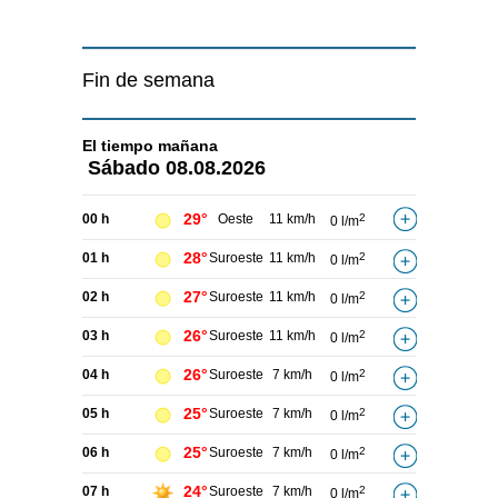
Fin de semana
El tiempo
mañana
Sábado
08.08.2026
29°
00 h
Oeste
11 km/h
2
0 l/m
28°
01 h
Suroeste
11 km/h
2
0 l/m
27°
02 h
Suroeste
11 km/h
2
0 l/m
26°
03 h
Suroeste
11 km/h
2
0 l/m
26°
04 h
Suroeste
7 km/h
2
0 l/m
25°
05 h
Suroeste
7 km/h
2
0 l/m
25°
06 h
Suroeste
7 km/h
2
0 l/m
24°
07 h
Suroeste
7 km/h
2
0 l/m