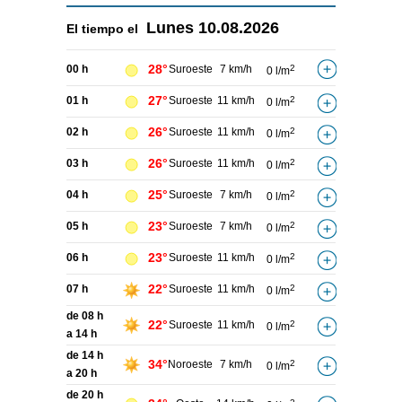
Lunes
10.08.2026
El tiempo el
28°
00 h
Suroeste
7 km/h
2
0 l/m
27°
01 h
Suroeste
11 km/h
2
0 l/m
26°
02 h
Suroeste
11 km/h
2
0 l/m
26°
03 h
Suroeste
11 km/h
2
0 l/m
25°
04 h
Suroeste
7 km/h
2
0 l/m
23°
05 h
Suroeste
7 km/h
2
0 l/m
23°
06 h
Suroeste
11 km/h
2
0 l/m
22°
07 h
Suroeste
11 km/h
2
0 l/m
de 08 h
22°
Suroeste
11 km/h
2
0 l/m
a 14 h
de 14 h
34°
Noroeste
7 km/h
2
0 l/m
a 20 h
de 20 h