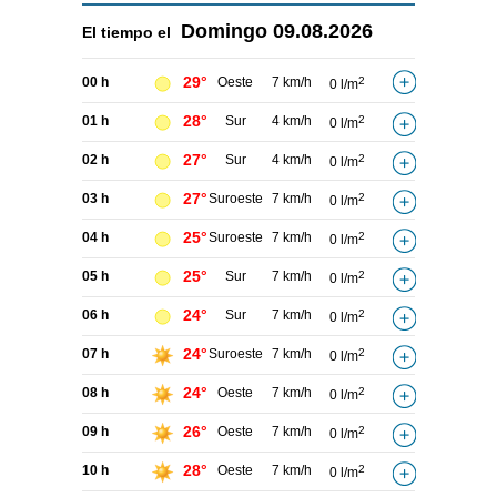
Domingo
09.08.2026
El tiempo el
29°
00 h
Oeste
7 km/h
2
0 l/m
28°
01 h
Sur
4 km/h
2
0 l/m
27°
02 h
Sur
4 km/h
2
0 l/m
27°
03 h
Suroeste
7 km/h
2
0 l/m
25°
04 h
Suroeste
7 km/h
2
0 l/m
25°
05 h
Sur
7 km/h
2
0 l/m
24°
06 h
Sur
7 km/h
2
0 l/m
24°
07 h
Suroeste
7 km/h
2
0 l/m
24°
08 h
Oeste
7 km/h
2
0 l/m
26°
09 h
Oeste
7 km/h
2
0 l/m
28°
10 h
Oeste
7 km/h
2
0 l/m