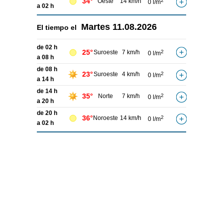
34°
Oeste
14 km/h
2
0 l/m
a 02 h
Martes
11.08.2026
El tiempo el
de 02 h
25°
Suroeste
7 km/h
2
0 l/m
a 08 h
de 08 h
23°
Suroeste
4 km/h
2
0 l/m
a 14 h
de 14 h
35°
Norte
7 km/h
2
0 l/m
a 20 h
de 20 h
36°
Noroeste
14 km/h
2
0 l/m
a 02 h