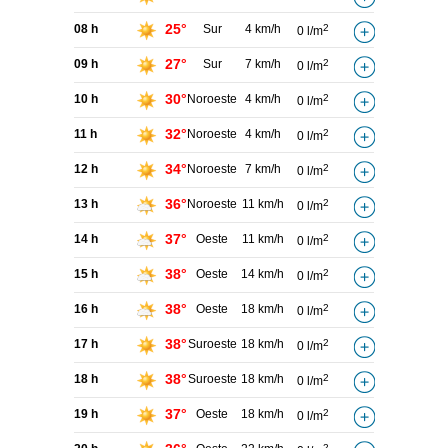
25°
08 h
Sur
4 km/h
2
0 l/m
27°
09 h
Sur
7 km/h
2
0 l/m
30°
10 h
Noroeste
4 km/h
2
0 l/m
32°
11 h
Noroeste
4 km/h
2
0 l/m
34°
12 h
Noroeste
7 km/h
2
0 l/m
36°
13 h
Noroeste
11 km/h
2
0 l/m
37°
14 h
Oeste
11 km/h
2
0 l/m
38°
15 h
Oeste
14 km/h
2
0 l/m
38°
16 h
Oeste
18 km/h
2
0 l/m
38°
17 h
Suroeste
18 km/h
2
0 l/m
38°
18 h
Suroeste
18 km/h
2
0 l/m
37°
19 h
Oeste
18 km/h
2
0 l/m
2