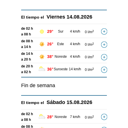
Viernes
14.08.2026
El tiempo el
de 02 h
29°
Sur
4 km/h
2
0 l/m
a 08 h
de 08 h
26°
Este
4 km/h
2
0 l/m
a 14 h
de 14 h
38°
Noreste
4 km/h
2
0 l/m
a 20 h
de 20 h
36°
Suroeste
14 km/h
2
0 l/m
a 02 h
Fin de semana
Sábado
15.08.2026
El tiempo el
de 02 h
28°
Noreste
7 km/h
2
0 l/m
a 08 h
de 08 h