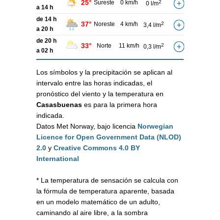
25°
Sureste
0 km/h
2
0 l/m
a 14 h
de 14 h
37°
Noreste
4 km/h
2
3,4 l/m
a 20 h
de 20 h
33°
Norte
11 km/h
2
0,3 l/m
a 02 h
Los símbolos y la precipitación se aplican al
intervalo entre las horas indicadas, el
pronóstico del viento y la temperatura en
Casasbuenas
es para la primera hora
indicada.
Datos Met Norway, bajo licencia
Norwegian
Licence for Open Government Data (NLOD)
2.0
y
Creative Commons 4.0 BY
International
* La temperatura de sensación se calcula con
la fórmula de temperatura aparente, basada
en un modelo matemático de un adulto,
caminando al aire libre, a la sombra