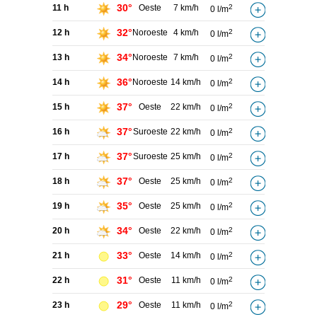
30°
11 h
Oeste
7 km/h
2
0 l/m
32°
12 h
Noroeste
4 km/h
2
0 l/m
34°
13 h
Noroeste
7 km/h
2
0 l/m
36°
14 h
Noroeste
14 km/h
2
0 l/m
37°
15 h
Oeste
22 km/h
2
0 l/m
37°
16 h
Suroeste
22 km/h
2
0 l/m
37°
17 h
Suroeste
25 km/h
2
0 l/m
37°
18 h
Oeste
25 km/h
2
0 l/m
35°
19 h
Oeste
25 km/h
2
0 l/m
34°
20 h
Oeste
22 km/h
2
0 l/m
33°
21 h
Oeste
14 km/h
2
0 l/m
31°
22 h
Oeste
11 km/h
2
0 l/m
29°
23 h
Oeste
11 km/h
2
0 l/m