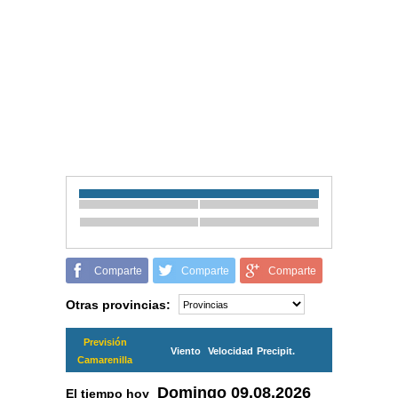
Comparte
Comparte
Comparte
Otras provincias:
Previsión
Viento
Velocidad
Precipit.
Camarenilla
Domingo
09.08.2026
El tiempo hoy