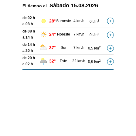
Sábado
15.08.2026
El tiempo el
de 02 h
28°
Suroeste
4 km/h
2
0 l/m
a 08 h
de 08 h
24°
Noreste
7 km/h
2
0 l/m
a 14 h
de 14 h
37°
Sur
7 km/h
2
0,5 l/m
a 20 h
de 20 h
32°
Este
22 km/h
2
0,6 l/m
a 02 h