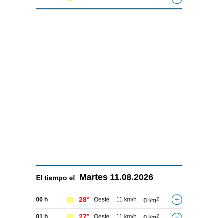
Martes
11.08.2026
El tiempo el
28°
00 h
Oeste
11 km/h
2
0 l/m
27°
01 h
Oeste
11 km/h
2
0 l/m