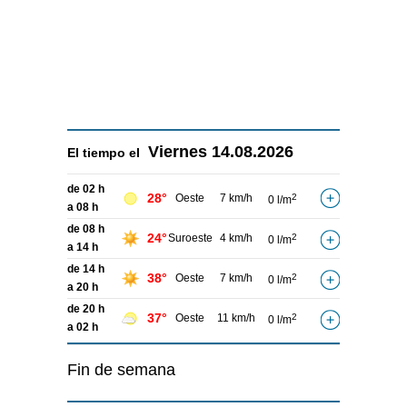
Viernes
14.08.2026
El tiempo el
de 02 h
28°
Oeste
7 km/h
2
0 l/m
a 08 h
de 08 h
24°
Suroeste
4 km/h
2
0 l/m
a 14 h
de 14 h
38°
Oeste
7 km/h
2
0 l/m
a 20 h
de 20 h
37°
Oeste
11 km/h
2
0 l/m
a 02 h
Fin de semana