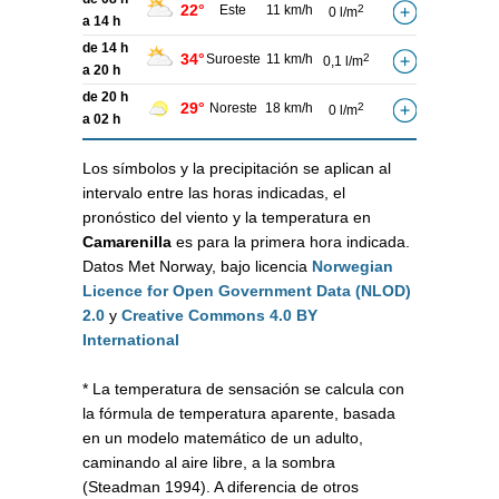
22°
Este
11 km/h
2
0 l/m
a 14 h
de 14 h
34°
Suroeste
11 km/h
2
0,1 l/m
a 20 h
de 20 h
29°
Noreste
18 km/h
2
0 l/m
a 02 h
Los símbolos y la precipitación se aplican al
intervalo entre las horas indicadas, el
pronóstico del viento y la temperatura en
Camarenilla
es para la primera hora indicada.
Datos Met Norway, bajo licencia
Norwegian
Licence for Open Government Data (NLOD)
2.0
y
Creative Commons 4.0 BY
International
* La temperatura de sensación se calcula con
la fórmula de temperatura aparente, basada
en un modelo matemático de un adulto,
caminando al aire libre, a la sombra
(Steadman 1994). A diferencia de otros