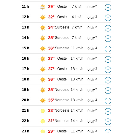
29°
11 h
Oeste
7 km/h
2
0 l/m
32°
12 h
Oeste
4 km/h
2
0 l/m
34°
13 h
Suroeste
7 km/h
2
0 l/m
35°
14 h
Suroeste
7 km/h
2
0 l/m
36°
15 h
Suroeste
11 km/h
2
0 l/m
37°
16 h
Oeste
14 km/h
2
0 l/m
37°
17 h
Oeste
18 km/h
2
0 l/m
36°
18 h
Oeste
18 km/h
2
0 l/m
35°
19 h
Noroeste
14 km/h
2
0 l/m
35°
20 h
Noroeste
18 km/h
2
0 l/m
33°
21 h
Noroeste
14 km/h
2
0 l/m
31°
22 h
Noroeste
14 km/h
2
0 l/m
29°
23 h
Oeste
11 km/h
2
0 l/m