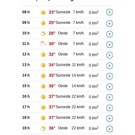
23°
08 h
Suroeste
7 km/h
2
0 l/m
25°
09 h
Suroeste
7 km/h
2
0 l/m
28°
10 h
Oeste
7 km/h
2
0 l/m
30°
11 h
Oeste
7 km/h
2
0 l/m
32°
12 h
Oeste
7 km/h
2
0 l/m
34°
13 h
Suroeste
11 km/h
2
0 l/m
35°
14 h
Suroeste
14 km/h
2
0 l/m
36°
15 h
Oeste
14 km/h
2
0 l/m
37°
16 h
Suroeste
22 km/h
2
0 l/m
37°
17 h
Suroeste
22 km/h
2
0 l/m
37°
18 h
Suroeste
22 km/h
2
0 l/m
36°
19 h
Oeste
22 km/h
2
0 l/m