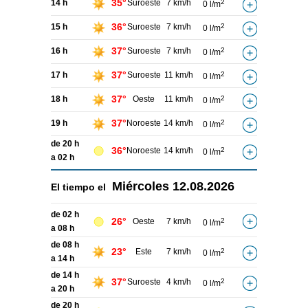
35°
14 h
Suroeste
7 km/h
2
0 l/m
36°
15 h
Suroeste
7 km/h
2
0 l/m
37°
16 h
Suroeste
7 km/h
2
0 l/m
37°
17 h
Suroeste
11 km/h
2
0 l/m
37°
18 h
Oeste
11 km/h
2
0 l/m
37°
19 h
Noroeste
14 km/h
2
0 l/m
de 20 h
36°
Noroeste
14 km/h
2
0 l/m
a 02 h
Miércoles
12.08.2026
El tiempo el
de 02 h
26°
Oeste
7 km/h
2
0 l/m
a 08 h
de 08 h
23°
Este
7 km/h
2
0 l/m
a 14 h
de 14 h
37°
Suroeste
4 km/h
2
0 l/m
a 20 h
de 20 h