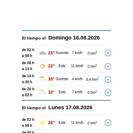
Domingo
16.08.2026
El tiempo el
de 02 h
25°
Noreste
7 km/h
2
0 l/m
a 08 h
de 08 h
22°
Este
11 km/h
2
0 l/m
a 14 h
de 14 h
35°
Sureste
4 km/h
2
0,4 l/m
a 20 h
de 20 h
32°
Este
7 km/h
2
0 l/m
a 02 h
Lunes
17.08.2026
El tiempo el
de 02 h
26°
Este
11 km/h
2
0 l/m
a 08 h
de 08 h