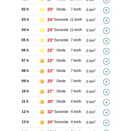
25°
02 h
Oeste
7 km/h
2
0 l/m
24°
03 h
Suroeste
11 km/h
2
0 l/m
24°
04 h
Suroeste
11 km/h
2
0 l/m
23°
05 h
Suroeste
7 km/h
2
0 l/m
22°
06 h
Oeste
7 km/h
2
0 l/m
22°
07 h
Oeste
7 km/h
2
0 l/m
22°
08 h
Oeste
7 km/h
2
0 l/m
25°
09 h
Oeste
7 km/h
2
0 l/m
27°
10 h
Oeste
7 km/h
2
0 l/m
30°
11 h
Oeste
4 km/h
2
0 l/m
32°
12 h
Suroeste
4 km/h
2
0 l/m
34°
13 h
Suroeste
4 km/h
2
0 l/m