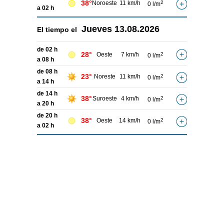
38°
Noroeste
11 km/h
2
0 l/m
a 02 h
Jueves
13.08.2026
El tiempo el
de 02 h
28°
Oeste
7 km/h
2
0 l/m
a 08 h
de 08 h
23°
Noreste
11 km/h
2
0 l/m
a 14 h
de 14 h
38°
Suroeste
4 km/h
2
0 l/m
a 20 h
de 20 h
38°
Oeste
14 km/h
2
0 l/m
a 02 h