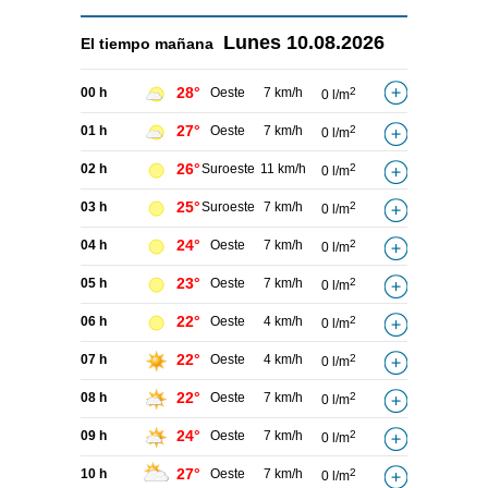
Lunes
10.08.2026
El tiempo
mañana
28°
00 h
Oeste
7 km/h
2
0 l/m
27°
01 h
Oeste
7 km/h
2
0 l/m
26°
02 h
Suroeste
11 km/h
2
0 l/m
25°
03 h
Suroeste
7 km/h
2
0 l/m
24°
04 h
Oeste
7 km/h
2
0 l/m
23°
05 h
Oeste
7 km/h
2
0 l/m
22°
06 h
Oeste
4 km/h
2
0 l/m
22°
07 h
Oeste
4 km/h
2
0 l/m
22°
08 h
Oeste
7 km/h
2
0 l/m
24°
09 h
Oeste
7 km/h
2
0 l/m
27°
10 h
Oeste
7 km/h
2
0 l/m