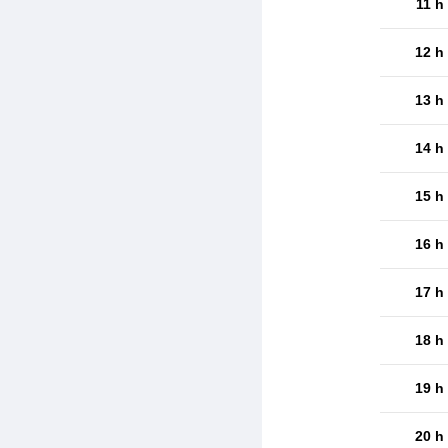
11 h
12 h
13 h
14 h
15 h
16 h
17 h
18 h
19 h
20 h