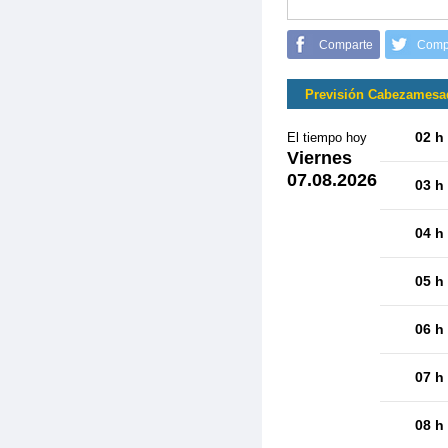
Comparte
Comp
Previsión Cabezamesa
02 h
El tiempo hoy
Viernes
07.08.2026
03 h
04 h
05 h
06 h
07 h
08 h