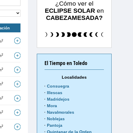
¿Cómo ver el
ECLIPSE SOLAR
en
CABEZAMESADA?
tación
2
m
2
m
El Tiempo en Toledo
2
m
Localidades
2
m
Consuegra
Illescas
2
m
Madridejos
Mora
2
Navalmorales
m
Noblejas
Pantoja
2
m
Quintanar de la Orden