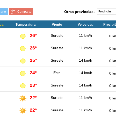
Otras provincias:
arte
Comparte
da
Temperatura
Viento
Velocidad
Precipi
26°
Sureste
11 km/h
0 l/
26°
Sureste
11 km/h
0 l/
25°
Sureste
14 km/h
0 l/
24°
Este
14 km/h
0 l/
23°
Sureste
14 km/h
0 l/
22°
Sureste
11 km/h
0 l/
22°
Sureste
11 km/h
0 l/