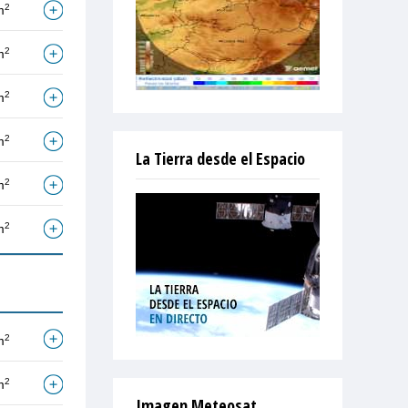
2
m
2
m
2
m
2
m
La Tierra desde el Espacio
2
m
2
m
2
m
2
m
Imagen Meteosat