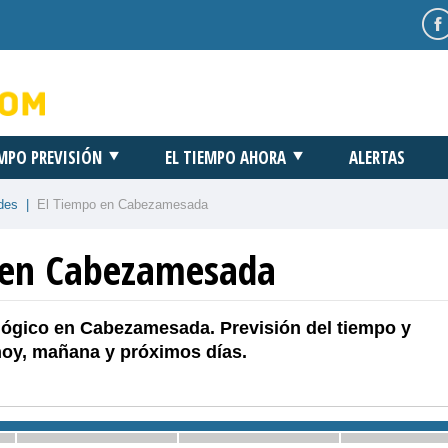
EMPO PREVISIÓN
EL TIEMPO AHORA
ALERTAS
des
|
El Tiempo en Cabezamesada
 en Cabezamesada
lógico en Cabezamesada. Previsión del tiempo y
hoy, mañana y próximos días.