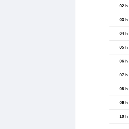
02 h
03 h
04 h
05 h
06 h
07 h
08 h
09 h
10 h