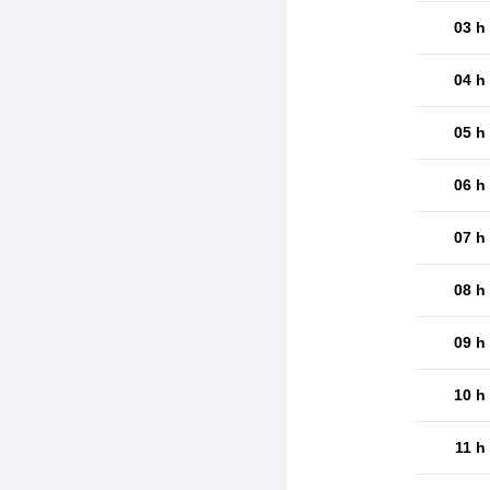
03 h
04 h
05 h
06 h
07 h
08 h
09 h
10 h
11 h