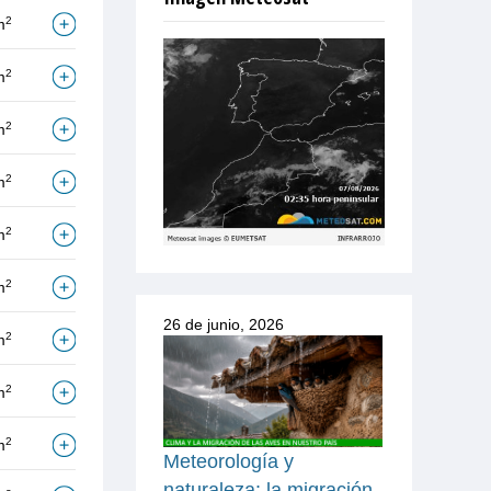
2
m
2
m
2
m
2
m
2
m
2
m
26 de junio, 2026
2
m
2
m
2
m
Meteorología y
naturaleza: la migración