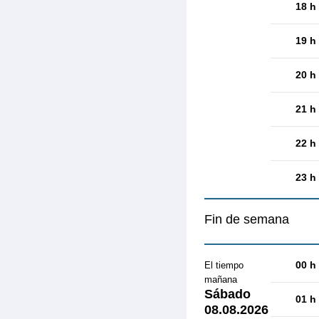
18 h
19 h
20 h
21 h
22 h
23 h
Fin de semana
00 h
El tiempo
mañana
Sábado
01 h
08.08.2026