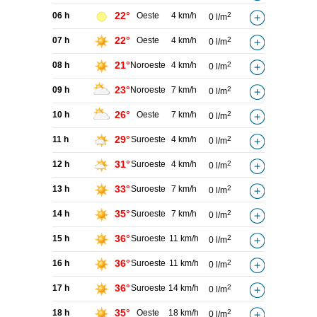
22°
06 h
Oeste
4 km/h
2
0 l/m
22°
07 h
Oeste
4 km/h
2
0 l/m
21°
08 h
Noroeste
4 km/h
2
0 l/m
23°
09 h
Noroeste
7 km/h
2
0 l/m
26°
10 h
Oeste
7 km/h
2
0 l/m
29°
11 h
Suroeste
4 km/h
2
0 l/m
31°
12 h
Suroeste
4 km/h
2
0 l/m
33°
13 h
Suroeste
7 km/h
2
0 l/m
35°
14 h
Suroeste
7 km/h
2
0 l/m
36°
15 h
Suroeste
11 km/h
2
0 l/m
36°
16 h
Suroeste
11 km/h
2
0 l/m
36°
17 h
Suroeste
14 km/h
2
0 l/m
35°
18 h
Oeste
18 km/h
2
0 l/m