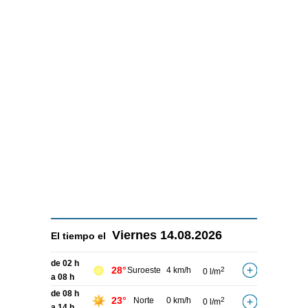
Viernes
14.08.2026
El tiempo el
de 02 h
28°
Suroeste
4 km/h
2
0 l/m
a 08 h
de 08 h
23°
Norte
0 km/h
2
0 l/m
a 14 h