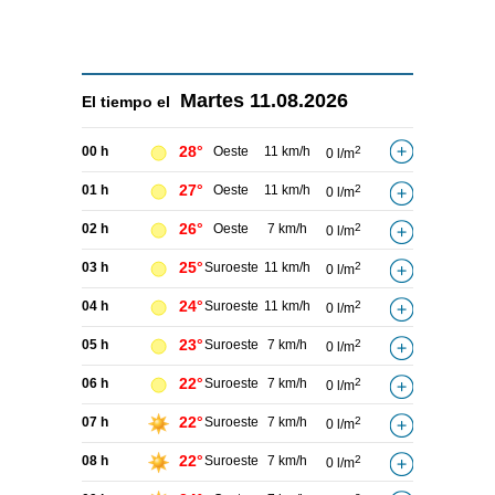
Martes
11.08.2026
El tiempo el
28°
00 h
Oeste
11 km/h
2
0 l/m
27°
01 h
Oeste
11 km/h
2
0 l/m
26°
02 h
Oeste
7 km/h
2
0 l/m
25°
03 h
Suroeste
11 km/h
2
0 l/m
24°
04 h
Suroeste
11 km/h
2
0 l/m
23°
05 h
Suroeste
7 km/h
2
0 l/m
22°
06 h
Suroeste
7 km/h
2
0 l/m
22°
07 h
Suroeste
7 km/h
2
0 l/m
22°
08 h
Suroeste
7 km/h
2
0 l/m