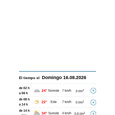
Domingo
16.08.2026
El tiempo el
de 02 h
24°
Noreste
7 km/h
2
0 l/m
a 08 h
de 08 h
22°
Este
7 km/h
2
0 l/m
a 14 h
de 14 h
34°
Sureste
4 km/h
2
0,6 l/m