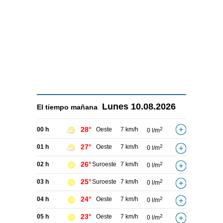
Lunes
10.08.2026
El tiempo
mañana
28°
00 h
Oeste
7 km/h
2
0 l/m
27°
01 h
Oeste
7 km/h
2
0 l/m
26°
02 h
Suroeste
7 km/h
2
0 l/m
25°
03 h
Suroeste
7 km/h
2
0 l/m
24°
04 h
Oeste
7 km/h
2
0 l/m
23°
05 h
Oeste
7 km/h
2
0 l/m