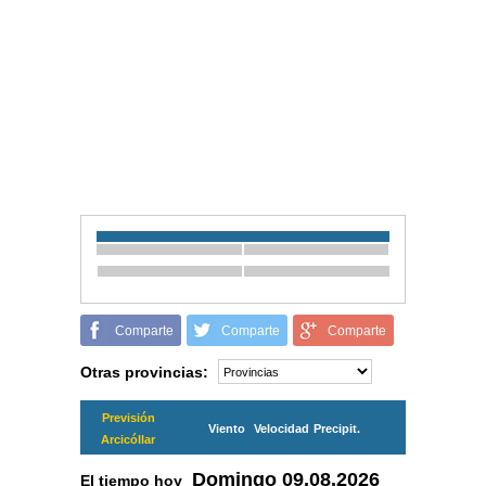
Comparte
Comparte
Comparte
Otras provincias:
Previsión
Viento
Velocidad
Precipit.
Arcicóllar
Domingo
09.08.2026
El tiempo hoy