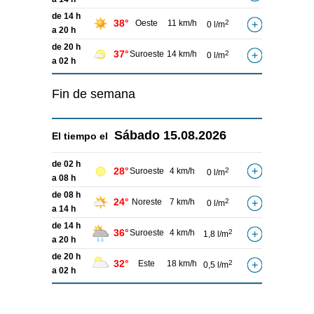
de 14 h
38°
Oeste
11 km/h
2
0 l/m
a 20 h
de 20 h
37°
Suroeste
14 km/h
2
0 l/m
a 02 h
Fin de semana
Sábado
15.08.2026
El tiempo el
de 02 h
28°
Suroeste
4 km/h
2
0 l/m
a 08 h
de 08 h
24°
Noreste
7 km/h
2
0 l/m
a 14 h
de 14 h
36°
Suroeste
4 km/h
2
1,8 l/m
a 20 h
de 20 h
32°
Este
18 km/h
2
0,5 l/m
a 02 h