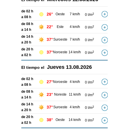
de 02 h
26°
Oeste
7 km/h
2
0 l/m
a 08 h
de 08 h
22°
Este
4 km/h
2
0 l/m
a 14 h
de 14 h
37°
Suroeste
7 km/h
2
0 l/m
a 20 h
de 20 h
37°
Noroeste
14 km/h
2
0 l/m
a 02 h
Jueves
13.08.2026
El tiempo el
de 02 h
27°
Noroeste
4 km/h
2
0 l/m
a 08 h
de 08 h
23°
Noreste
11 km/h
2
0 l/m
a 14 h
de 14 h
37°
Suroeste
4 km/h
2
0 l/m
a 20 h
de 20 h
38°
Oeste
14 km/h
2
0 l/m
a 02 h