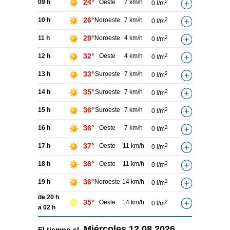
24°
09 h
Oeste
7 km/h
2
0 l/m
26°
10 h
Noroeste
7 km/h
2
0 l/m
29°
11 h
Noroeste
4 km/h
2
0 l/m
32°
12 h
Oeste
4 km/h
2
0 l/m
33°
13 h
Suroeste
7 km/h
2
0 l/m
35°
14 h
Suroeste
7 km/h
2
0 l/m
36°
15 h
Suroeste
7 km/h
2
0 l/m
36°
16 h
Oeste
7 km/h
2
0 l/m
37°
17 h
Oeste
11 km/h
2
0 l/m
36°
18 h
Oeste
11 km/h
2
0 l/m
36°
19 h
Noroeste
14 km/h
2
0 l/m
de 20 h
35°
Oeste
14 km/h
2
0 l/m
a 02 h
Miércoles
12.08.2026
El tiempo el