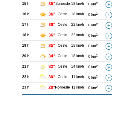
35°
15 h
Suroeste
18 km/h
2
0 l/m
36°
16 h
Oeste
18 km/h
2
0 l/m
36°
17 h
Oeste
22 km/h
2
0 l/m
36°
18 h
Oeste
22 km/h
2
0 l/m
35°
19 h
Oeste
18 km/h
2
0 l/m
34°
20 h
Oeste
18 km/h
2
0 l/m
32°
21 h
Oeste
14 km/h
2
0 l/m
30°
22 h
Oeste
11 km/h
2
0 l/m
29°
23 h
Noroeste
11 km/h
2
0 l/m