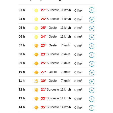
27°
03 h
Suroeste
11 km/h
2
0 l/m
26°
04 h
Suroeste
11 km/h
2
0 l/m
25°
05 h
Oeste
11 km/h
2
0 l/m
24°
06 h
Oeste
11 km/h
2
0 l/m
23°
07 h
Oeste
7 km/h
2
0 l/m
23°
08 h
Suroeste
7 km/h
2
0 l/m
25°
09 h
Suroeste
7 km/h
2
0 l/m
27°
10 h
Oeste
7 km/h
2
0 l/m
30°
11 h
Oeste
7 km/h
2
0 l/m
31°
12 h
Suroeste
11 km/h
2
0 l/m
33°
13 h
Suroeste
11 km/h
2
0 l/m
35°
14 h
Suroeste
14 km/h
2
0 l/m