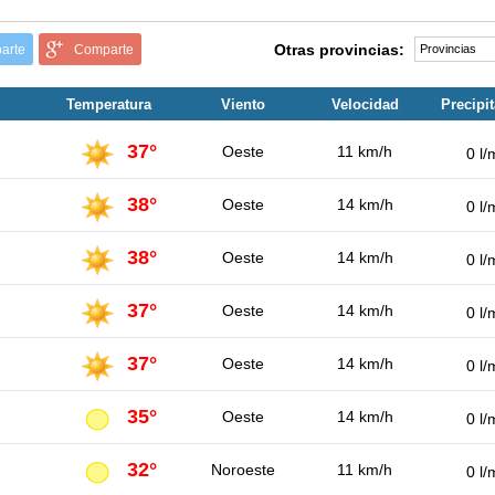
Otras provincias:
arte
Comparte
Temperatura
Viento
Velocidad
Precipi
37°
Oeste
11 km/h
0 l/
38°
Oeste
14 km/h
0 l/
38°
Oeste
14 km/h
0 l/
37°
Oeste
14 km/h
0 l/
37°
Oeste
14 km/h
0 l/
35°
Oeste
14 km/h
0 l/
32°
Noroeste
11 km/h
0 l/