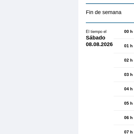
Fin de semana
00 h
El tiempo el
Sábado
08.08.2026
01 h
02 h
03 h
04 h
05 h
06 h
07 h