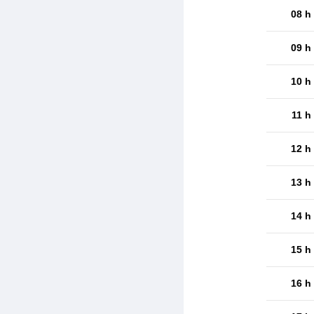
08 h
09 h
10 h
11 h
12 h
13 h
14 h
15 h
16 h