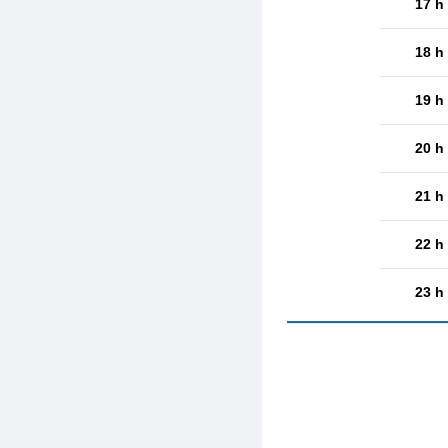
17 h
18 h
19 h
20 h
21 h
22 h
23 h