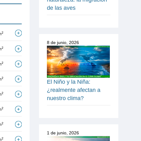
de las aves
2
m
8 de junio, 2026
2
m
2
m
2
m
El Niño y la Niña:
¿realmente afectan a
2
m
nuestro clima?
2
m
2
m
1 de junio, 2026
2
m