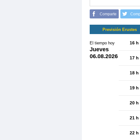
Comparte
Comp
Previsión Erustes
16 h
El tiempo hoy
Jueves
06.08.2026
17 h
18 h
19 h
20 h
21 h
22 h