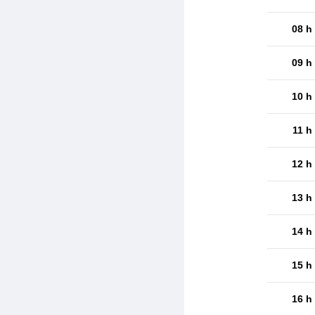
08 h
09 h
10 h
11 h
12 h
13 h
14 h
15 h
16 h