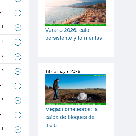
2
m
2
m
Verano 2026: calor
persistente y tormentas
2
m
2
m
2
m
18 de mayo, 2026
2
m
2
m
Megacriometeoros: la
2
m
caída de bloques de
hielo
2
m