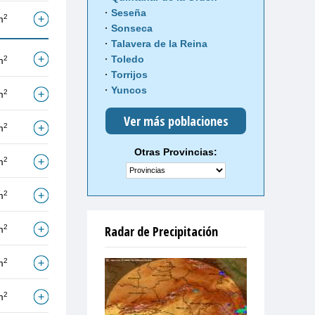
Seseña
2
m
Sonseca
Talavera de la Reina
Toledo
2
m
Torrijos
Yuncos
2
m
Ver más poblaciones
2
m
Otras Provincias:
2
m
2
m
2
Radar de Precipitación
m
2
m
2
m