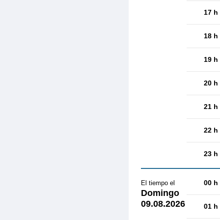
17 h
18 h
19 h
20 h
21 h
22 h
23 h
00 h
El tiempo el
Domingo
09.08.2026
01 h