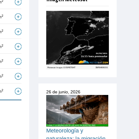
2
m
2
m
2
m
2
m
2
m
2
m
2
m
26 de junio, 2026
Meteorología y
naturaleza: la migración