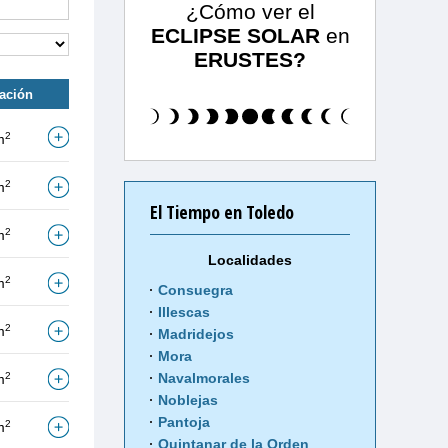
¿Cómo ver el
ECLIPSE SOLAR
en
ERUSTES?
tación
2
m
2
m
El Tiempo en Toledo
2
m
Localidades
2
m
Consuegra
Illescas
2
m
Madridejos
Mora
2
Navalmorales
m
Noblejas
Pantoja
2
m
Quintanar de la Orden