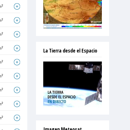
2
m
2
m
2
m
2
m
La Tierra desde el Espacio
2
m
2
m
2
m
2
m
2
m
Imagen Meteosat