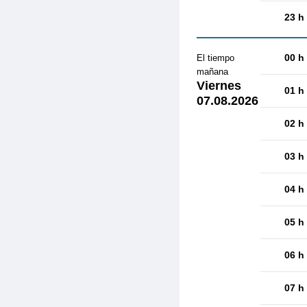
23 h
00 h
El tiempo
mañana
Viernes
01 h
07.08.2026
02 h
03 h
04 h
05 h
06 h
07 h