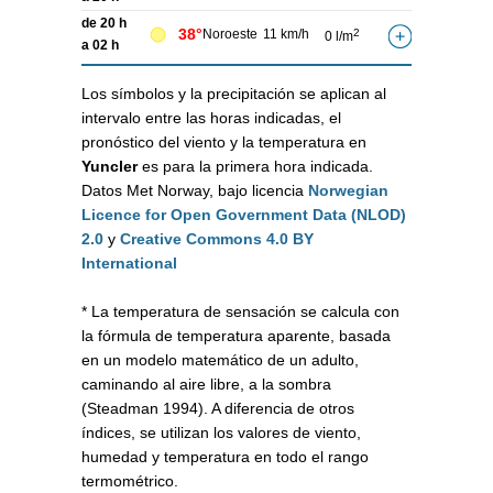
de 20 h
38°
Noroeste
11 km/h
2
0 l/m
a 02 h
Los símbolos y la precipitación se aplican al
intervalo entre las horas indicadas, el
pronóstico del viento y la temperatura en
Yuncler
es para la primera hora indicada.
Datos Met Norway, bajo licencia
Norwegian
Licence for Open Government Data (NLOD)
2.0
y
Creative Commons 4.0 BY
International
* La temperatura de sensación se calcula con
la fórmula de temperatura aparente, basada
en un modelo matemático de un adulto,
caminando al aire libre, a la sombra
(Steadman 1994). A diferencia de otros
índices, se utilizan los valores de viento,
humedad y temperatura en todo el rango
termométrico.