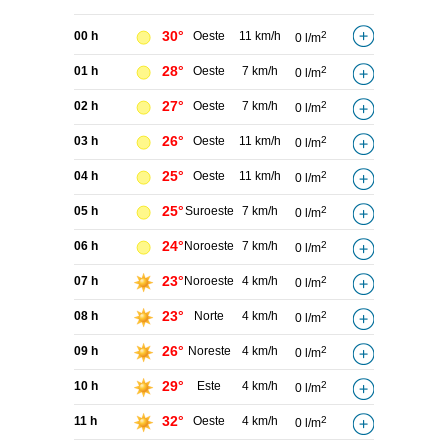
30°
00 h
Oeste
11 km/h
2
0 l/m
28°
01 h
Oeste
7 km/h
2
0 l/m
27°
02 h
Oeste
7 km/h
2
0 l/m
26°
03 h
Oeste
11 km/h
2
0 l/m
25°
04 h
Oeste
11 km/h
2
0 l/m
25°
05 h
Suroeste
7 km/h
2
0 l/m
24°
06 h
Noroeste
7 km/h
2
0 l/m
23°
07 h
Noroeste
4 km/h
2
0 l/m
23°
08 h
Norte
4 km/h
2
0 l/m
26°
09 h
Noreste
4 km/h
2
0 l/m
29°
10 h
Este
4 km/h
2
0 l/m
32°
11 h
Oeste
4 km/h
2
0 l/m