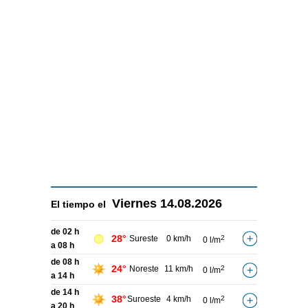
Viernes
14.08.2026
El tiempo el
de 02 h
28°
Sureste
0 km/h
2
0 l/m
a 08 h
de 08 h
24°
Noreste
11 km/h
2
0 l/m
a 14 h
de 14 h
38°
Suroeste
4 km/h
2
0 l/m
a 20 h