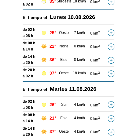
35°
Suroeste
18 km/h
2
0 l/m
a 02 h
Lunes
10.08.2026
El tiempo el
de 02 h
25°
Oeste
7 km/h
2
0 l/m
a 08 h
de 08 h
22°
Norte
0 km/h
2
0 l/m
a 14 h
de 14 h
36°
Este
0 km/h
2
0 l/m
a 20 h
de 20 h
37°
Oeste
18 km/h
2
0 l/m
a 02 h
Martes
11.08.2026
El tiempo el
de 02 h
26°
Sur
4 km/h
2
0 l/m
a 08 h
de 08 h
21°
Este
4 km/h
2
0 l/m
a 14 h
de 14 h
37°
Oeste
4 km/h
2
0 l/m
a 20 h