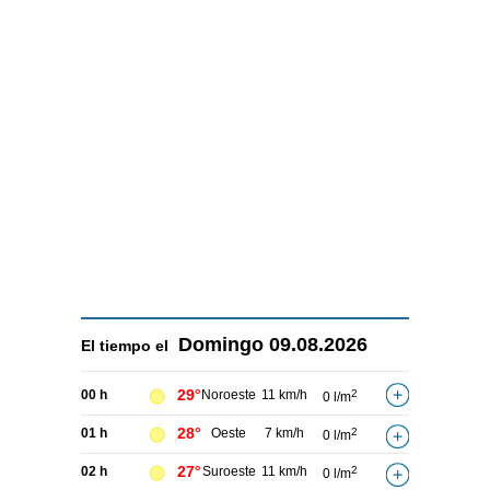
Domingo
09.08.2026
El tiempo el
29°
00 h
Noroeste
11 km/h
2
0 l/m
28°
01 h
Oeste
7 km/h
2
0 l/m
27°
02 h
Suroeste
11 km/h
2
0 l/m