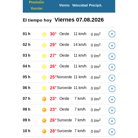
Previsión
Viento
Velocidad
Precipit.
Yuncler
Viernes
07.08.2026
El tiempo hoy
30°
01 h
Oeste
11 km/h
2
0 l/m
29°
02 h
Oeste
14 km/h
2
0 l/m
27°
03 h
Oeste
11 km/h
2
0 l/m
26°
04 h
Oeste
11 km/h
2
0 l/m
25°
05 h
Noroeste
11 km/h
2
0 l/m
24°
06 h
Suroeste
11 km/h
2
0 l/m
23°
07 h
Oeste
7 km/h
2
0 l/m
23°
08 h
Oeste
7 km/h
2
0 l/m
26°
09 h
Suroeste
7 km/h
2
0 l/m
28°
10 h
Suroeste
7 km/h
2
0 l/m