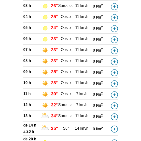
26°
03 h
Suroeste
11 km/h
2
0 l/m
25°
04 h
Oeste
11 km/h
2
0 l/m
24°
05 h
Oeste
11 km/h
2
0 l/m
23°
06 h
Oeste
11 km/h
2
0 l/m
23°
07 h
Oeste
11 km/h
2
0 l/m
23°
08 h
Oeste
11 km/h
2
0 l/m
25°
09 h
Oeste
11 km/h
2
0 l/m
28°
10 h
Oeste
11 km/h
2
0 l/m
30°
11 h
Oeste
7 km/h
2
0 l/m
32°
12 h
Suroeste
7 km/h
2
0 l/m
34°
13 h
Suroeste
11 km/h
2
0 l/m
de 14 h
35°
Sur
14 km/h
2
0 l/m
a 20 h
de 20 h