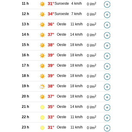
31°
11 h
Suroeste
4 km/h
2
0 l/m
34°
12 h
Suroeste
7 km/h
2
0 l/m
36°
13 h
Oeste
11 km/h
2
0 l/m
37°
14 h
Oeste
14 km/h
2
0 l/m
38°
15 h
Oeste
18 km/h
2
0 l/m
39°
16 h
Oeste
18 km/h
2
0 l/m
39°
17 h
Oeste
18 km/h
2
0 l/m
39°
18 h
Oeste
18 km/h
2
0 l/m
38°
19 h
Oeste
18 km/h
2
0 l/m
37°
20 h
Oeste
18 km/h
2
0 l/m
35°
21 h
Oeste
14 km/h
2
0 l/m
33°
22 h
Oeste
11 km/h
2
0 l/m
31°
23 h
Oeste
11 km/h
2
0 l/m