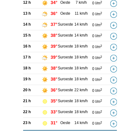
34°
12 h
Oeste
7 km/h
2
0 l/m
36°
13 h
Oeste
11 km/h
2
0 l/m
37°
14 h
Suroeste
14 km/h
2
0 l/m
38°
15 h
Suroeste
14 km/h
2
0 l/m
39°
16 h
Suroeste
18 km/h
2
0 l/m
39°
17 h
Suroeste
18 km/h
2
0 l/m
38°
18 h
Suroeste
18 km/h
2
0 l/m
38°
19 h
Suroeste
18 km/h
2
0 l/m
36°
20 h
Suroeste
22 km/h
2
0 l/m
35°
21 h
Suroeste
18 km/h
2
0 l/m
33°
22 h
Suroeste
18 km/h
2
0 l/m
31°
23 h
Oeste
14 km/h
2
0 l/m