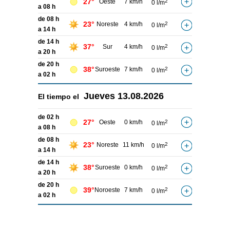
27°
Oeste
7 km/h
2
0 l/m
a 08 h
de 08 h
23°
Noreste
4 km/h
2
0 l/m
a 14 h
de 14 h
37°
Sur
4 km/h
2
0 l/m
a 20 h
de 20 h
38°
Suroeste
7 km/h
2
0 l/m
a 02 h
Jueves
13.08.2026
El tiempo el
de 02 h
27°
Oeste
0 km/h
2
0 l/m
a 08 h
de 08 h
23°
Noreste
11 km/h
2
0 l/m
a 14 h
de 14 h
38°
Suroeste
0 km/h
2
0 l/m
a 20 h
de 20 h
39°
Noroeste
7 km/h
2
0 l/m
a 02 h