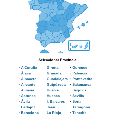
Seleccionar Provincia
A Coruña
Girona
Ourense
Álava
Granada
Palencia
Albacete
Guadalajara
Pontevedra
Alicante
Guipúzcoa
Salamanca
Almería
Huelva
Segovia
Asturias
Huesca
Sevilla
Ávila
I. Baleares
Soria
Badajoz
Jaén
Tarragona
Barcelona
La Rioja
Tenerife