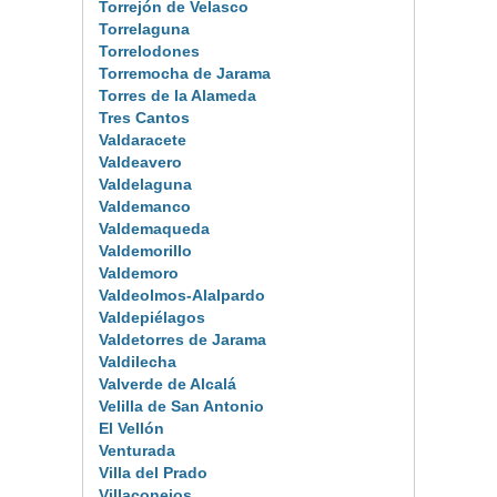
Torrejón de Velasco
Torrelaguna
Torrelodones
Torremocha de Jarama
Torres de la Alameda
Tres Cantos
Valdaracete
Valdeavero
Valdelaguna
Valdemanco
Valdemaqueda
Valdemorillo
Valdemoro
Valdeolmos-Alalpardo
Valdepiélagos
Valdetorres de Jarama
Valdilecha
Valverde de Alcalá
Velilla de San Antonio
El Vellón
Venturada
Villa del Prado
Villaconejos