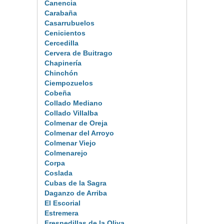
Canencia
Carabaña
Casarrubuelos
Cenicientos
Cercedilla
Cervera de Buitrago
Chapinería
Chinchón
Ciempozuelos
Cobeña
Collado Mediano
Collado Villalba
Colmenar de Oreja
Colmenar del Arroyo
Colmenar Viejo
Colmenarejo
Corpa
Coslada
Cubas de la Sagra
Daganzo de Arriba
El Escorial
Estremera
Fresnedillas de la Oliva