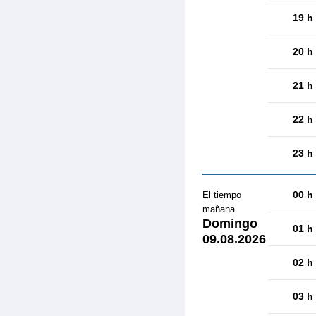
19 h
20 h
21 h
22 h
23 h
00 h
El tiempo
mañana
Domingo
01 h
09.08.2026
02 h
03 h