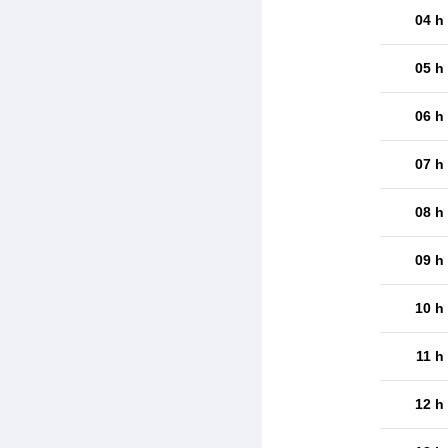
04 h
05 h
06 h
07 h
08 h
09 h
10 h
11 h
12 h