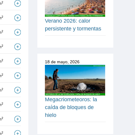
2
m
2
m
Verano 2026: calor
persistente y tormentas
2
m
2
m
2
m
18 de mayo, 2026
2
m
2
m
Megacriometeoros: la
2
m
caída de bloques de
hielo
2
m
2
m