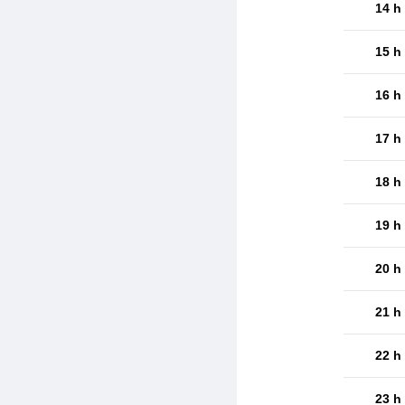
14 h
15 h
16 h
17 h
18 h
19 h
20 h
21 h
22 h
23 h