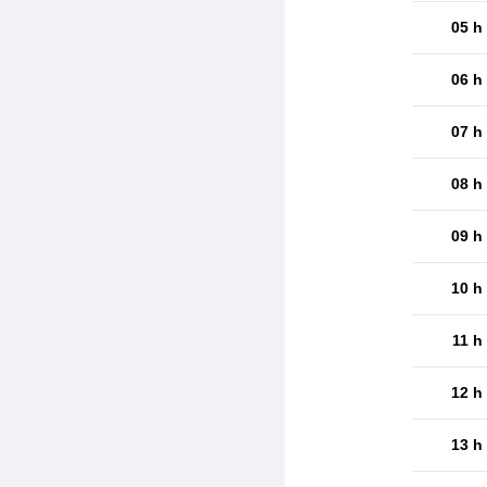
05 h
06 h
07 h
08 h
09 h
10 h
11 h
12 h
13 h