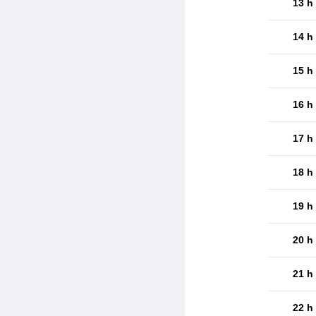
13 h
14 h
15 h
16 h
17 h
18 h
19 h
20 h
21 h
22 h