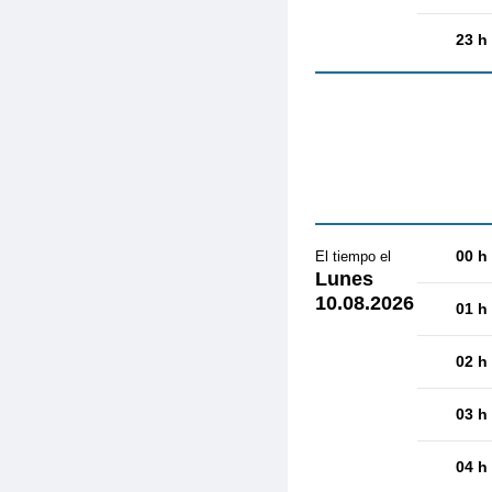
23 h
00 h
El tiempo el
Lunes
10.08.2026
01 h
02 h
03 h
04 h