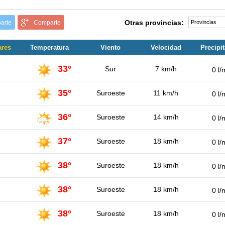
Otras provincias:
arte
Comparte
ares
Temperatura
Viento
Velocidad
Precipi
33°
Sur
7 km/h
0 l/
35°
Suroeste
11 km/h
0 l/
36°
Suroeste
14 km/h
0 l/
37°
Suroeste
18 km/h
0 l/
38°
Suroeste
18 km/h
0 l/
38°
Suroeste
18 km/h
0 l/
38°
Suroeste
18 km/h
0 l/