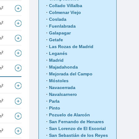
Collado Villalba
2
m
Colmenar Viejo
Coslada
2
m
Fuenlabrada
Galapagar
2
m
Getafe
Las Rozas de Madrid
2
m
Leganés
Madrid
Majadahonda
2
m
Mejorada del Campo
Móstoles
2
m
Navacerrada
Navalcarnero
2
m
Parla
Pinto
Pozuelo de Alarcón
2
m
San Fernando de Henares
San Lorenzo de El Escorial
2
m
San Sebastián de los Reyes