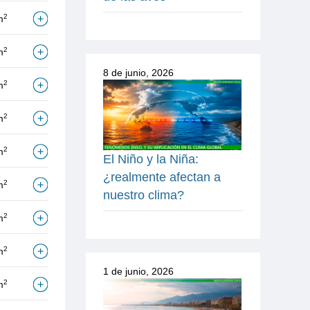
2
m
2
m
8 de junio, 2026
2
m
2
m
2
m
El Niño y la Niña:
¿realmente afectan a
2
m
nuestro clima?
2
m
2
m
1 de junio, 2026
2
m