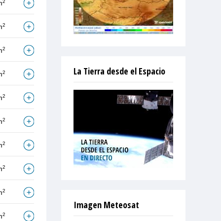
2
m
2
m
2
m
La Tierra desde el Espacio
2
m
2
m
2
m
2
m
2
m
2
m
Imagen Meteosat
2
m