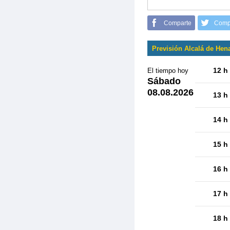
Comparte
Comp
Previsión Alcalá de Hen
12 h
El tiempo hoy
Sábado
08.08.2026
13 h
14 h
15 h
16 h
17 h
18 h