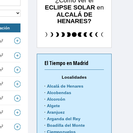
¿Cómo ver el
ECLIPSE SOLAR
en
ALCALÁ DE
HENARES?
tación
2
m
2
m
El Tiempo en Madrid
2
m
Localidades
2
m
Alcalá de Henares
Alcobendas
2
m
Alcorcón
Algete
2
Aranjuez
m
Arganda del Rey
Boadilla del Monte
2
m
Ciempozuelos