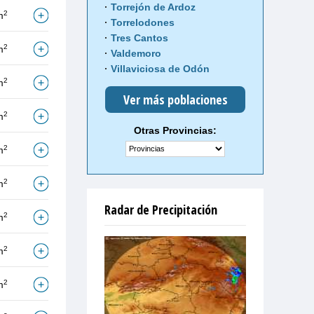
Torrejón de Ardoz
2
m
Torrelodones
Tres Cantos
2
m
Valdemoro
Villaviciosa de Odón
2
m
Ver más poblaciones
2
m
Otras Provincias:
2
m
2
m
Radar de Precipitación
2
m
2
m
2
m