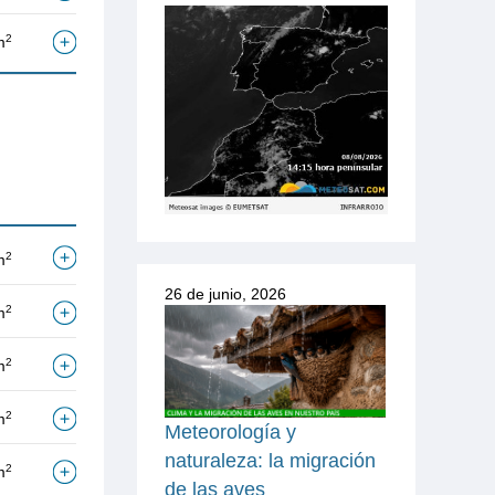
2
m
2
m
26 de junio, 2026
2
m
2
m
2
m
Meteorología y
naturaleza: la migración
2
m
de las aves