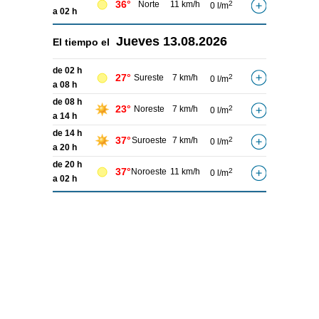
36°
Norte
11 km/h
2
0 l/m
a 02 h
Jueves
13.08.2026
El tiempo el
de 02 h
27°
Sureste
7 km/h
2
0 l/m
a 08 h
de 08 h
23°
Noreste
7 km/h
2
0 l/m
a 14 h
de 14 h
37°
Suroeste
7 km/h
2
0 l/m
a 20 h
de 20 h
37°
Noroeste
11 km/h
2
0 l/m
a 02 h