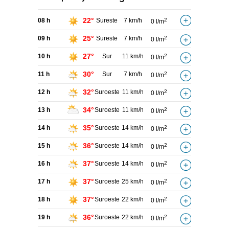
22°
08 h
Sureste
7 km/h
2
0 l/m
25°
09 h
Sureste
7 km/h
2
0 l/m
27°
10 h
Sur
11 km/h
2
0 l/m
30°
11 h
Sur
7 km/h
2
0 l/m
32°
12 h
Suroeste
11 km/h
2
0 l/m
34°
13 h
Suroeste
11 km/h
2
0 l/m
35°
14 h
Suroeste
14 km/h
2
0 l/m
36°
15 h
Suroeste
14 km/h
2
0 l/m
37°
16 h
Suroeste
14 km/h
2
0 l/m
37°
17 h
Suroeste
25 km/h
2
0 l/m
37°
18 h
Suroeste
22 km/h
2
0 l/m
36°
19 h
Suroeste
22 km/h
2
0 l/m