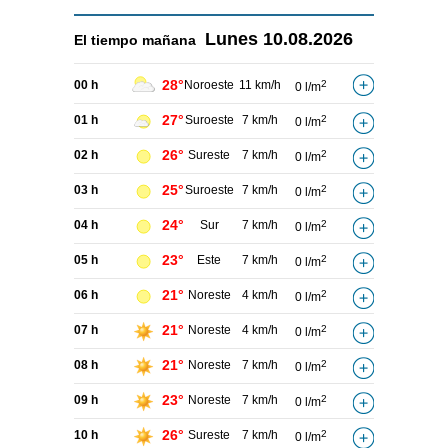
Lunes
10.08.2026
El tiempo
mañana
28°
00 h
Noroeste
11 km/h
2
0 l/m
27°
01 h
Suroeste
7 km/h
2
0 l/m
26°
02 h
Sureste
7 km/h
2
0 l/m
25°
03 h
Suroeste
7 km/h
2
0 l/m
24°
04 h
Sur
7 km/h
2
0 l/m
23°
05 h
Este
7 km/h
2
0 l/m
21°
06 h
Noreste
4 km/h
2
0 l/m
21°
07 h
Noreste
4 km/h
2
0 l/m
21°
08 h
Noreste
7 km/h
2
0 l/m
23°
09 h
Noreste
7 km/h
2
0 l/m
26°
10 h
Sureste
7 km/h
2
0 l/m