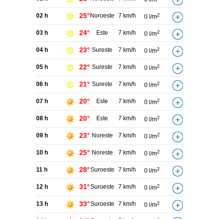
25°
02 h
Noroeste
7 km/h
2
0 l/m
24°
03 h
Este
7 km/h
2
0 l/m
23°
04 h
Sureste
7 km/h
2
0 l/m
22°
05 h
Sureste
7 km/h
2
0 l/m
21°
06 h
Sureste
7 km/h
2
0 l/m
20°
07 h
Este
7 km/h
2
0 l/m
20°
08 h
Este
7 km/h
2
0 l/m
23°
09 h
Noreste
7 km/h
2
0 l/m
25°
10 h
Noreste
7 km/h
2
0 l/m
28°
11 h
Suroeste
7 km/h
2
0 l/m
31°
12 h
Suroeste
7 km/h
2
0 l/m
33°
13 h
Suroeste
7 km/h
2
0 l/m