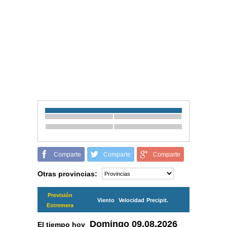
Comparte
Comparte
Comparte
Otras provincias:
Previsión
Viento
Velocidad
Precipit.
Estremera
Domingo
09.08.2026
El tiempo hoy