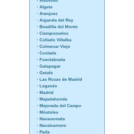
Alcorcón
Algete
Aranjuez
Arganda del Rey
Boadilla del Monte
Ciempozuelos
Collado Villalba
Colmenar Viejo
Coslada
Fuenlabrada
Galapagar
Getafe
Las Rozas de Madrid
Leganés
Madrid
Majadahonda
Mejorada del Campo
Móstoles
Navacerrada
Navalcarnero
Parla