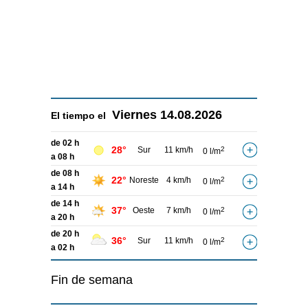
Viernes
14.08.2026
El tiempo el
de 02 h
28°
Sur
11 km/h
2
0 l/m
a 08 h
de 08 h
22°
Noreste
4 km/h
2
0 l/m
a 14 h
de 14 h
37°
Oeste
7 km/h
2
0 l/m
a 20 h
de 20 h
36°
Sur
11 km/h
2
0 l/m
a 02 h
Fin de semana