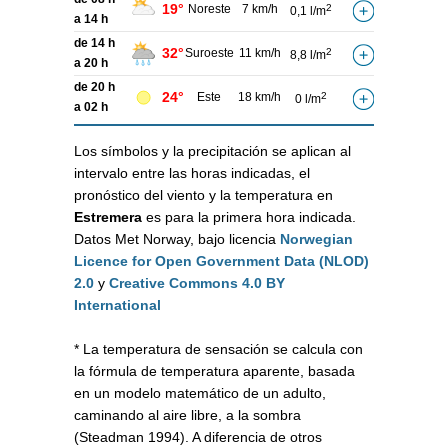
19°
Noreste
7 km/h
2
0,1 l/m
a 14 h
de 14 h
32°
Suroeste
11 km/h
2
8,8 l/m
a 20 h
de 20 h
24°
Este
18 km/h
2
0 l/m
a 02 h
Los símbolos y la precipitación se aplican al
intervalo entre las horas indicadas, el
pronóstico del viento y la temperatura en
Estremera
es para la primera hora indicada.
Datos Met Norway, bajo licencia
Norwegian
Licence for Open Government Data (NLOD)
2.0
y
Creative Commons 4.0 BY
International
* La temperatura de sensación se calcula con
la fórmula de temperatura aparente, basada
en un modelo matemático de un adulto,
caminando al aire libre, a la sombra
(Steadman 1994). A diferencia de otros