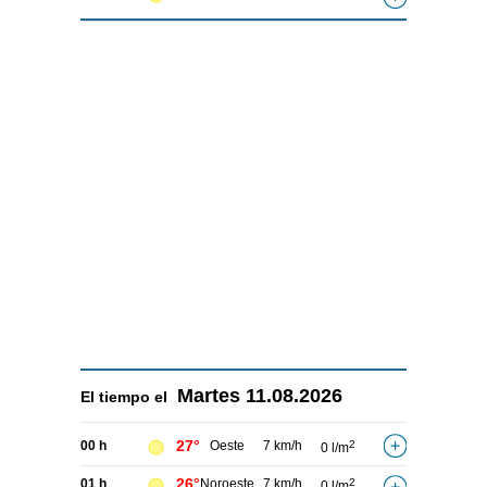
Martes
11.08.2026
El tiempo el
27°
00 h
Oeste
7 km/h
2
0 l/m
26°
01 h
Noroeste
7 km/h
2
0 l/m