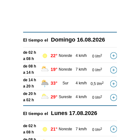
Domingo
16.08.2026
El tiempo el
de 02 h
22°
Noreste
4 km/h
2
0 l/m
a 08 h
de 08 h
19°
Noreste
7 km/h
2
0 l/m
a 14 h
de 14 h
33°
Sur
4 km/h
2
0,5 l/m
a 20 h
de 20 h
29°
Sureste
4 km/h
2
0 l/m
a 02 h
Lunes
17.08.2026
El tiempo el
de 02 h
21°
Noreste
7 km/h
2
0 l/m
a 08 h
de 08 h