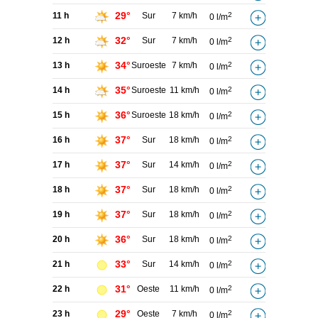
29°
11 h
Sur
7 km/h
2
0 l/m
32°
12 h
Sur
7 km/h
2
0 l/m
34°
13 h
Suroeste
7 km/h
2
0 l/m
35°
14 h
Suroeste
11 km/h
2
0 l/m
36°
15 h
Suroeste
18 km/h
2
0 l/m
37°
16 h
Sur
18 km/h
2
0 l/m
37°
17 h
Sur
14 km/h
2
0 l/m
37°
18 h
Sur
18 km/h
2
0 l/m
37°
19 h
Sur
18 km/h
2
0 l/m
36°
20 h
Sur
18 km/h
2
0 l/m
33°
21 h
Sur
14 km/h
2
0 l/m
31°
22 h
Oeste
11 km/h
2
0 l/m
29°
23 h
Oeste
7 km/h
2
0 l/m