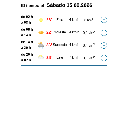
Sábado
15.08.2026
El tiempo el
de 02 h
26°
Este
4 km/h
2
0 l/m
a 08 h
de 08 h
22°
Noreste
4 km/h
2
0,1 l/m
a 14 h
de 14 h
36°
Suroeste
4 km/h
2
8,4 l/m
a 20 h
de 20 h
28°
Este
7 km/h
2
0,1 l/m
a 02 h