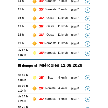
34°
14 h
Suroeste
7 km/h
2
0 l/m
35°
15 h
Suroeste
7 km/h
2
0 l/m
36°
16 h
Oeste
11 km/h
2
0 l/m
36°
17 h
Oeste
11 km/h
2
0 l/m
36°
18 h
Oeste
11 km/h
2
0 l/m
36°
19 h
Noroeste
11 km/h
2
0 l/m
de 20 h
35°
Noroeste
11 km/h
2
0 l/m
a 02 h
Miércoles
12.08.2026
El tiempo el
de 02 h
25°
Este
4 km/h
2
0 l/m
a 08 h
de 08 h
20°
Noreste
4 km/h
2
0 l/m
a 14 h
de 14 h
36°
Suroeste
4 km/h
2
0 l/m
a 20 h
de 20 h