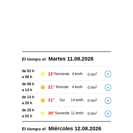
Martes
11.08.2026
El tiempo el
de 02 h
22°
Noroeste
4 km/h
2
0 l/m
a 08 h
de 08 h
21°
Noreste
4 km/h
2
0 l/m
a 14 h
de 14 h
31°
Sur
14 km/h
2
0 l/m
a 20 h
de 20 h
30°
Suroeste
11 km/h
2
0 l/m
a 02 h
Miércoles
12.08.2026
El tiempo el