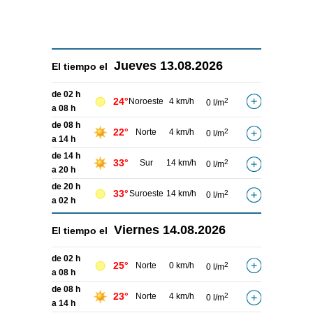
Jueves
13.08.2026
El tiempo el
de 02 h
24°
Noroeste
4 km/h
2
0 l/m
a 08 h
de 08 h
22°
Norte
4 km/h
2
0 l/m
a 14 h
de 14 h
33°
Sur
14 km/h
2
0 l/m
a 20 h
de 20 h
33°
Suroeste
14 km/h
2
0 l/m
a 02 h
Viernes
14.08.2026
El tiempo el
de 02 h
25°
Norte
0 km/h
2
0 l/m
a 08 h
de 08 h
23°
Norte
4 km/h
2
0 l/m
a 14 h