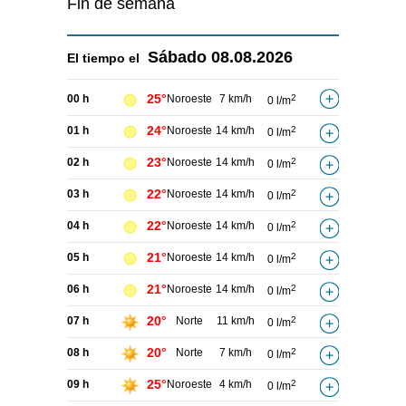
Fin de semana
Sábado
08.08.2026
El tiempo el
25°
00 h
Noroeste
7 km/h
2
0 l/m
24°
01 h
Noroeste
14 km/h
2
0 l/m
23°
02 h
Noroeste
14 km/h
2
0 l/m
22°
03 h
Noroeste
14 km/h
2
0 l/m
22°
04 h
Noroeste
14 km/h
2
0 l/m
21°
05 h
Noroeste
14 km/h
2
0 l/m
21°
06 h
Noroeste
14 km/h
2
0 l/m
20°
07 h
Norte
11 km/h
2
0 l/m
20°
08 h
Norte
7 km/h
2
0 l/m
25°
09 h
Noroeste
4 km/h
2
0 l/m