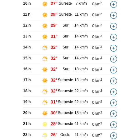
27°
10 h
Sureste
7 km/h
2
0 l/m
28°
11 h
Sureste
11 km/h
2
0 l/m
29°
12 h
Sur
14 km/h
2
0 l/m
31°
13 h
Sur
14 km/h
2
0 l/m
32°
14 h
Sur
14 km/h
2
0 l/m
32°
15 h
Sur
14 km/h
2
0 l/m
32°
16 h
Sur
18 km/h
2
0 l/m
32°
17 h
Suroeste
18 km/h
2
0 l/m
32°
18 h
Suroeste
22 km/h
2
0 l/m
31°
19 h
Suroeste
22 km/h
2
0 l/m
30°
20 h
Suroeste
18 km/h
2
0 l/m
28°
21 h
Suroeste
11 km/h
2
0 l/m
26°
22 h
Oeste
11 km/h
2
0 l/m