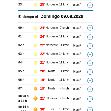
25°
23 h
Noroeste
11 km/h
2
0 l/m
Domingo
09.08.2026
El tiempo el
24°
00 h
Noroeste
7 km/h
2
0 l/m
24°
01 h
Noroeste
11 km/h
2
0 l/m
22°
02 h
Noroeste
11 km/h
2
0 l/m
22°
03 h
Noroeste
14 km/h
2
0 l/m
21°
04 h
Noroeste
11 km/h
2
0 l/m
20°
05 h
Norte
11 km/h
2
0 l/m
19°
06 h
Norte
11 km/h
2
0 l/m
19°
07 h
Norte
4 km/h
2
0 l/m
de 08 h
21°
Noreste
4 km/h
2
0 l/m
a 14 h
de 14 h
30°
Sur
18 km/h
2
0 l/m