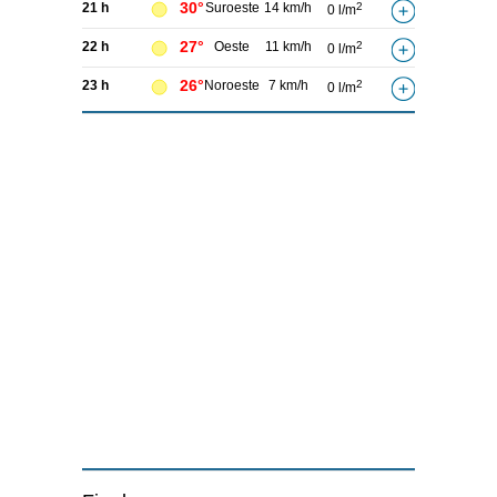
30°
21 h
Suroeste
14 km/h
2
0 l/m
27°
22 h
Oeste
11 km/h
2
0 l/m
26°
23 h
Noroeste
7 km/h
2
0 l/m