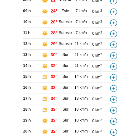
21°
08 h
Noreste
7 km/h
0 l/m
24°
09 h
Este
7 km/h
2
0 l/m
26°
10 h
Sureste
7 km/h
2
0 l/m
28°
11 h
Sureste
7 km/h
2
0 l/m
29°
12 h
Sureste
11 km/h
2
0 l/m
30°
13 h
Sur
11 km/h
2
0 l/m
32°
14 h
Sur
11 km/h
2
0 l/m
33°
15 h
Sur
14 km/h
2
0 l/m
33°
16 h
Sur
14 km/h
2
0 l/m
34°
17 h
Sur
18 km/h
2
0 l/m
33°
18 h
Sur
18 km/h
2
0 l/m
33°
19 h
Sur
18 km/h
2
0 l/m
32°
20 h
Sur
18 km/h
2
0 l/m