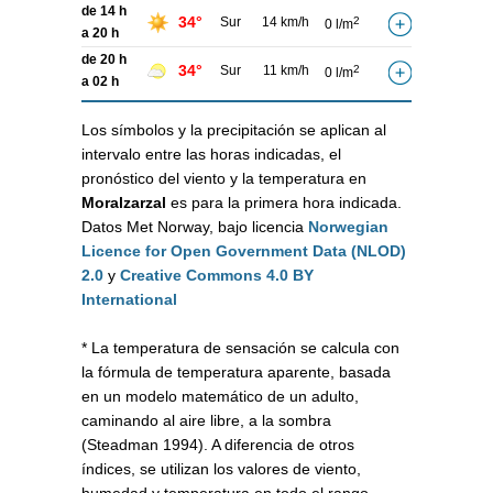
de 14 h
34°
Sur
14 km/h
2
0 l/m
a 20 h
de 20 h
34°
Sur
11 km/h
2
0 l/m
a 02 h
Los símbolos y la precipitación se aplican al
intervalo entre las horas indicadas, el
pronóstico del viento y la temperatura en
Moralzarzal
es para la primera hora indicada.
Datos Met Norway, bajo licencia
Norwegian
Licence for Open Government Data (NLOD)
2.0
y
Creative Commons 4.0 BY
International
* La temperatura de sensación se calcula con
la fórmula de temperatura aparente, basada
en un modelo matemático de un adulto,
caminando al aire libre, a la sombra
(Steadman 1994). A diferencia de otros
índices, se utilizan los valores de viento,