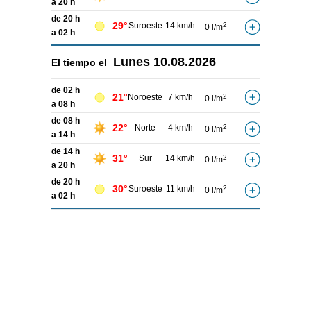
a 20 h
de 20 h
29°
Suroeste
14 km/h
2
0 l/m
a 02 h
Lunes
10.08.2026
El tiempo el
de 02 h
21°
Noroeste
7 km/h
2
0 l/m
a 08 h
de 08 h
22°
Norte
4 km/h
2
0 l/m
a 14 h
de 14 h
31°
Sur
14 km/h
2
0 l/m
a 20 h
de 20 h
30°
Suroeste
11 km/h
2
0 l/m
a 02 h