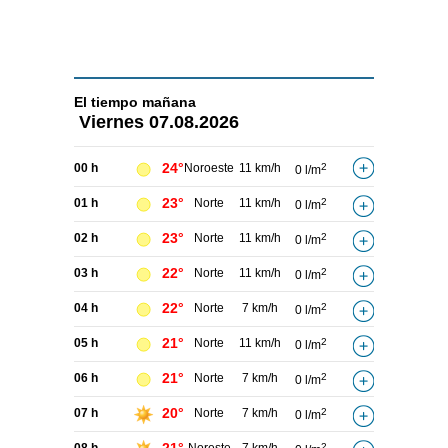
El tiempo
mañana
Viernes
07.08.2026
24°
00 h
Noroeste
11 km/h
2
0 l/m
23°
01 h
Norte
11 km/h
2
0 l/m
23°
02 h
Norte
11 km/h
2
0 l/m
22°
03 h
Norte
11 km/h
2
0 l/m
22°
04 h
Norte
7 km/h
2
0 l/m
21°
05 h
Norte
11 km/h
2
0 l/m
21°
06 h
Norte
7 km/h
2
0 l/m
20°
07 h
Norte
7 km/h
2
0 l/m
2