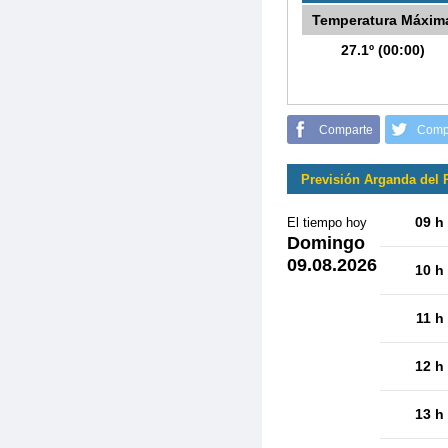
Temperatura Máxim
27.1º (00:00)
Comparte
Comp
Previsión Arganda del 
09 h
El tiempo hoy
Domingo
09.08.2026
10 h
11 h
12 h
13 h