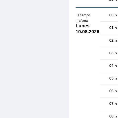
00 h
El tiempo
mañana
Lunes
01 h
10.08.2026
02 h
03 h
04 h
05 h
06 h
07 h
08 h