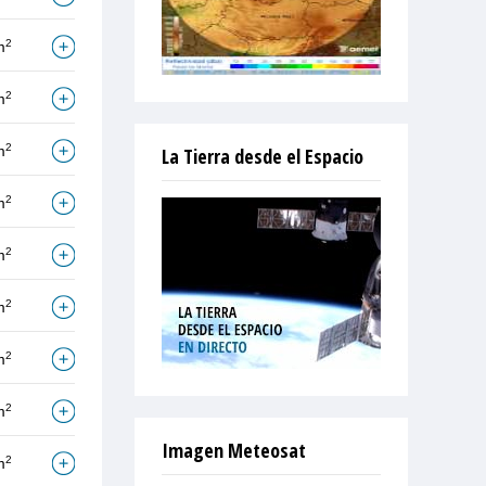
2
m
2
m
2
m
La Tierra desde el Espacio
2
m
2
m
2
m
2
m
2
m
Imagen Meteosat
2
m