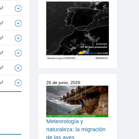
2
m
2
m
2
m
2
m
2
m
26 de junio, 2026
2
m
Meteorología y
naturaleza: la migración
de las aves