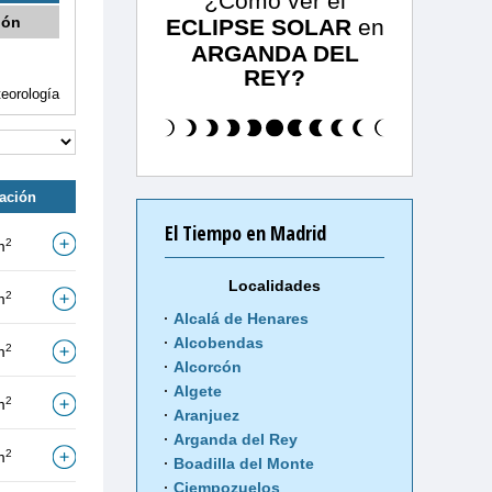
¿Cómo ver el
ión
ECLIPSE SOLAR
en
ARGANDA DEL
REY?
eorología
tación
El Tiempo en Madrid
2
m
Localidades
2
m
Alcalá de Henares
Alcobendas
2
m
Alcorcón
Algete
2
m
Aranjuez
Arganda del Rey
2
m
Boadilla del Monte
Ciempozuelos