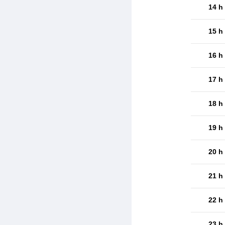
14 h
15 h
16 h
17 h
18 h
19 h
20 h
21 h
22 h
23 h