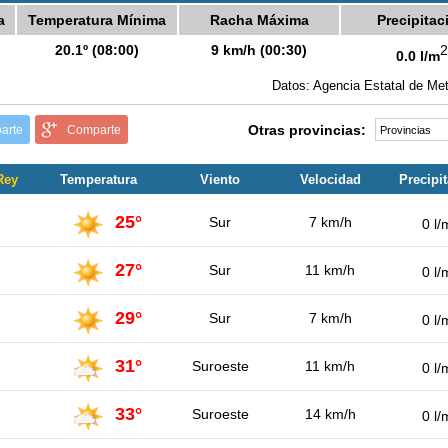
a
Temperatura Mínima
Racha Máxima
Precipitac
20.1º (08:00)
9 km/h (00:30)
2
0.0 l/m
Datos: Agencia Estatal de Met
Otras provincias:
arte
Comparte
Rey
Temperatura
Viento
Velocidad
Precipi
25°
Sur
7 km/h
0 l/
27°
Sur
11 km/h
0 l/
29°
Sur
7 km/h
0 l/
31°
Suroeste
11 km/h
0 l/
33°
Suroeste
14 km/h
0 l/