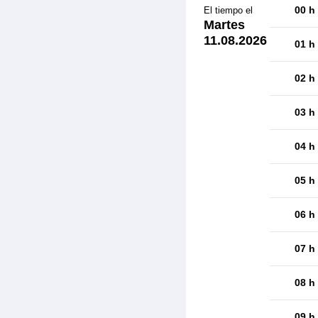
00 h
El tiempo el
Martes
11.08.2026
01 h
02 h
03 h
04 h
05 h
06 h
07 h
08 h
09 h