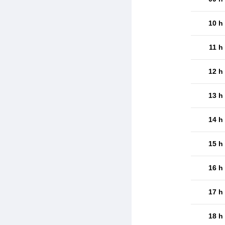
10 h
11 h
12 h
13 h
14 h
15 h
16 h
17 h
18 h