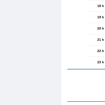
18 h
19 h
20 h
21 h
22 h
23 h