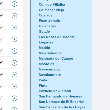
2
m
Collado Villalba
Colmenar Viejo
Coslada
2
m
Fuenlabrada
Galapagar
2
m
Getafe
Las Rozas de Madrid
2
m
Leganés
Madrid
2
m
Majadahonda
Mejorada del Campo
2
m
Móstoles
Navacerrada
2
Navalcarnero
m
Parla
Pinto
2
m
Pozuelo de Alarcón
San Fernando de Henares
2
m
San Lorenzo de El Escorial
San Sebastián de los Reyes
2