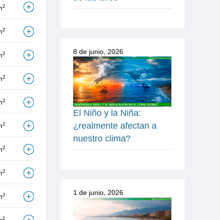
2
m
2
m
8 de junio, 2026
2
m
2
m
2
m
El Niño y la Niña:
¿realmente afectan a
2
m
nuestro clima?
2
m
2
m
1 de junio, 2026
2
m
2