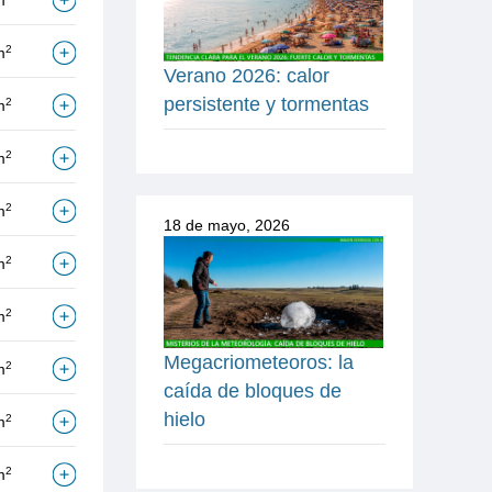
m
2
m
Verano 2026: calor
persistente y tormentas
2
m
2
m
2
m
18 de mayo, 2026
2
m
2
m
Megacriometeoros: la
2
m
caída de bloques de
hielo
2
m
2
m