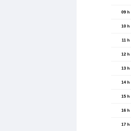
09 h
10 h
11 h
12 h
13 h
14 h
15 h
16 h
17 h