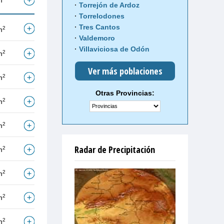
m
Torrejón de Ardoz
Torrelodones
Tres Cantos
2
m
Valdemoro
Villaviciosa de Odón
2
m
Ver más poblaciones
2
m
Otras Provincias:
2
m
2
m
Radar de Precipitación
2
m
2
m
2
m
2
m