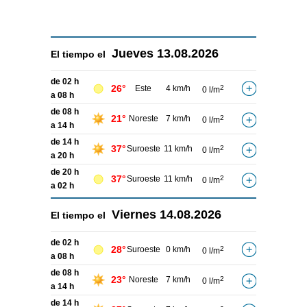
Jueves
13.08.2026
El tiempo el
de 02 h
26°
Este
4 km/h
2
0 l/m
a 08 h
de 08 h
21°
Noreste
7 km/h
2
0 l/m
a 14 h
de 14 h
37°
Suroeste
11 km/h
2
0 l/m
a 20 h
de 20 h
37°
Suroeste
11 km/h
2
0 l/m
a 02 h
Viernes
14.08.2026
El tiempo el
de 02 h
28°
Suroeste
0 km/h
2
0 l/m
a 08 h
de 08 h
23°
Noreste
7 km/h
2
0 l/m
a 14 h
de 14 h