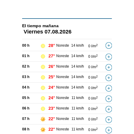
El tiempo
mañana
Viernes
07.08.2026
28°
00 h
Noreste
14 km/h
2
0 l/m
27°
01 h
Noreste
14 km/h
2
0 l/m
26°
02 h
Noreste
14 km/h
2
0 l/m
25°
03 h
Noreste
14 km/h
2
0 l/m
24°
04 h
Noreste
14 km/h
2
0 l/m
24°
05 h
Noreste
11 km/h
2
0 l/m
23°
06 h
Noreste
11 km/h
2
0 l/m
22°
07 h
Noreste
11 km/h
2
0 l/m
22°
08 h
Noreste
11 km/h
2
0 l/m