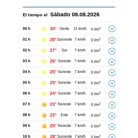
Sábado
08.08.2026
El tiempo el
30°
00 h
Oeste
11 km/h
2
0 l/m
28°
01 h
Suroeste
7 km/h
2
0 l/m
27°
02 h
Sur
7 km/h
2
0 l/m
26°
03 h
Sureste
7 km/h
2
0 l/m
25°
04 h
Sureste
7 km/h
2
0 l/m
25°
05 h
Sureste
7 km/h
2
0 l/m
24°
06 h
Sureste
7 km/h
2
0 l/m
23°
07 h
Noreste
7 km/h
2
0 l/m
22°
08 h
Este
7 km/h
2
0 l/m
25°
09 h
Noreste
7 km/h
2
0 l/m
28°
10 h
Suroeste
7 km/h
2
0 l/m