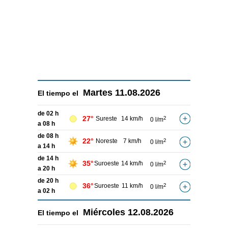
Martes
11.08.2026
El tiempo el
de 02 h
27°
Sureste
14 km/h
2
0 l/m
a 08 h
de 08 h
22°
Noreste
7 km/h
2
0 l/m
a 14 h
de 14 h
35°
Suroeste
14 km/h
2
0 l/m
a 20 h
de 20 h
36°
Suroeste
11 km/h
2
0 l/m
a 02 h
Miércoles
12.08.2026
El tiempo el