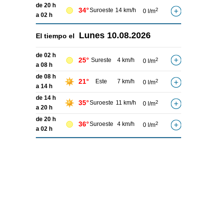
de 20 h
34°
Suroeste
14 km/h
2
0 l/m
a 02 h
Lunes
10.08.2026
El tiempo el
de 02 h
25°
Sureste
4 km/h
2
0 l/m
a 08 h
de 08 h
21°
Este
7 km/h
2
0 l/m
a 14 h
de 14 h
35°
Suroeste
11 km/h
2
0 l/m
a 20 h
de 20 h
36°
Suroeste
4 km/h
2
0 l/m
a 02 h