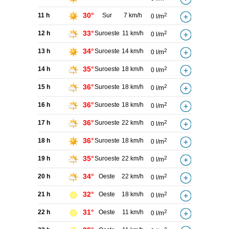
30°
11 h
Sur
7 km/h
2
0 l/m
33°
12 h
Suroeste
11 km/h
2
0 l/m
34°
13 h
Suroeste
14 km/h
2
0 l/m
35°
14 h
Suroeste
18 km/h
2
0 l/m
36°
15 h
Suroeste
18 km/h
2
0 l/m
36°
16 h
Suroeste
18 km/h
2
0 l/m
36°
17 h
Suroeste
22 km/h
2
0 l/m
36°
18 h
Suroeste
18 km/h
2
0 l/m
35°
19 h
Suroeste
22 km/h
2
0 l/m
34°
20 h
Oeste
22 km/h
2
0 l/m
32°
21 h
Oeste
18 km/h
2
0 l/m
31°
22 h
Oeste
11 km/h
2
0 l/m