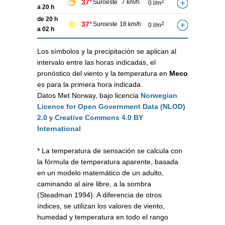
37°
Suroeste
7 km/h
2
0 l/m
a 20 h
de 20 h
37°
Suroeste
18 km/h
2
0 l/m
a 02 h
Los símbolos y la precipitación se aplican al
intervalo entre las horas indicadas, el
pronóstico del viento y la temperatura en
Meco
es para la primera hora indicada.
Datos Met Norway, bajo licencia
Norwegian
Licence for Open Government Data (NLOD)
2.0
y
Creative Commons 4.0 BY
International
* La temperatura de sensación se calcula con
la fórmula de temperatura aparente, basada
en un modelo matemático de un adulto,
caminando al aire libre, a la sombra
(Steadman 1994). A diferencia de otros
índices, se utilizan los valores de viento,
humedad y temperatura en todo el rango