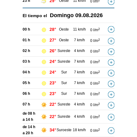
29°
23 h
Oeste
11 km/h
2
0 l/m
Domingo
09.08.2026
El tiempo el
28°
00 h
Oeste
11 km/h
2
0 l/m
27°
01 h
Oeste
7 km/h
2
0 l/m
26°
02 h
Sureste
4 km/h
2
0 l/m
24°
03 h
Sureste
7 km/h
2
0 l/m
24°
04 h
Sur
7 km/h
2
0 l/m
23°
05 h
Sur
7 km/h
2
0 l/m
23°
06 h
Sur
7 km/h
2
0 l/m
22°
07 h
Sureste
4 km/h
2
0 l/m
de 08 h
22°
Sureste
4 km/h
2
0 l/m
a 14 h
de 14 h
34°
Suroeste
18 km/h
2
0 l/m
a 20 h