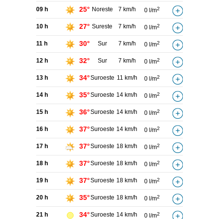
25°
09 h
Noreste
7 km/h
2
0 l/m
27°
10 h
Sureste
7 km/h
2
0 l/m
30°
11 h
Sur
7 km/h
2
0 l/m
32°
12 h
Sur
7 km/h
2
0 l/m
34°
13 h
Suroeste
11 km/h
2
0 l/m
35°
14 h
Suroeste
14 km/h
2
0 l/m
36°
15 h
Suroeste
14 km/h
2
0 l/m
37°
16 h
Suroeste
14 km/h
2
0 l/m
37°
17 h
Suroeste
18 km/h
2
0 l/m
37°
18 h
Suroeste
18 km/h
2
0 l/m
37°
19 h
Suroeste
18 km/h
2
0 l/m
35°
20 h
Suroeste
18 km/h
2
0 l/m
34°
21 h
Suroeste
14 km/h
2
0 l/m