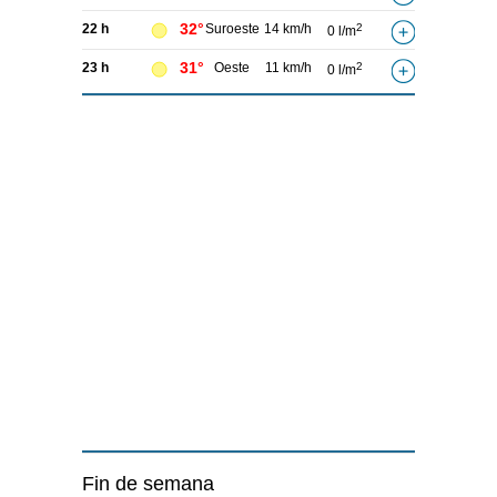
32°
22 h
Suroeste
14 km/h
2
0 l/m
31°
23 h
Oeste
11 km/h
2
0 l/m
Fin de semana