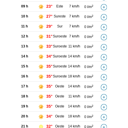
23°
09 h
Este
7 km/h
2
0 l/m
27°
10 h
Sureste
7 km/h
2
0 l/m
29°
11 h
Sur
7 km/h
2
0 l/m
31°
12 h
Suroeste
7 km/h
2
0 l/m
33°
13 h
Suroeste
11 km/h
2
0 l/m
34°
14 h
Suroeste
14 km/h
2
0 l/m
35°
15 h
Suroeste
14 km/h
2
0 l/m
35°
16 h
Suroeste
18 km/h
2
0 l/m
35°
17 h
Oeste
14 km/h
2
0 l/m
35°
18 h
Oeste
11 km/h
2
0 l/m
35°
19 h
Oeste
14 km/h
2
0 l/m
34°
20 h
Oeste
18 km/h
2
0 l/m
32°
21 h
Oeste
14 km/h
2
0 l/m