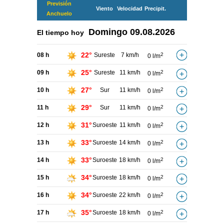
Previsión
Viento
Velocidad
Precipit.
Anchuelo
Domingo
09.08.2026
El tiempo hoy
22°
08 h
Sureste
7 km/h
2
0 l/m
25°
09 h
Sureste
11 km/h
2
0 l/m
27°
10 h
Sur
11 km/h
2
0 l/m
29°
11 h
Sur
11 km/h
2
0 l/m
31°
12 h
Suroeste
11 km/h
2
0 l/m
33°
13 h
Suroeste
14 km/h
2
0 l/m
33°
14 h
Suroeste
18 km/h
2
0 l/m
34°
15 h
Suroeste
18 km/h
2
0 l/m
34°
16 h
Suroeste
22 km/h
2
0 l/m
35°
17 h
Suroeste
18 km/h
2
0 l/m