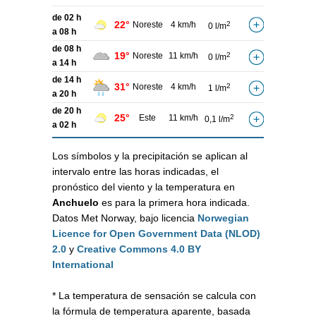
de 02 h
22°
Noreste
4 km/h
2
0 l/m
a 08 h
de 08 h
19°
Noreste
11 km/h
2
0 l/m
a 14 h
de 14 h
31°
Noreste
4 km/h
2
1 l/m
a 20 h
de 20 h
25°
Este
11 km/h
2
0,1 l/m
a 02 h
Los símbolos y la precipitación se aplican al
intervalo entre las horas indicadas, el
pronóstico del viento y la temperatura en
Anchuelo
es para la primera hora indicada.
Datos Met Norway, bajo licencia
Norwegian
Licence for Open Government Data (NLOD)
2.0
y
Creative Commons 4.0 BY
International
* La temperatura de sensación se calcula con
la fórmula de temperatura aparente, basada