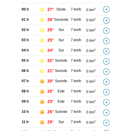
27°
00 h
Oeste
7 km/h
2
0 l/m
26°
01 h
Suroeste
7 km/h
2
0 l/m
25°
02 h
Sur
7 km/h
2
0 l/m
25°
03 h
Sur
7 km/h
2
0 l/m
24°
04 h
Sur
7 km/h
2
0 l/m
22°
05 h
Sureste
7 km/h
2
0 l/m
21°
06 h
Sureste
7 km/h
2
0 l/m
20°
07 h
Sureste
7 km/h
2
0 l/m
20°
08 h
Este
7 km/h
2
0 l/m
23°
09 h
Este
7 km/h
2
0 l/m
26°
10 h
Sureste
7 km/h
2
0 l/m
29°
11 h
Sur
7 km/h
2
0 l/m