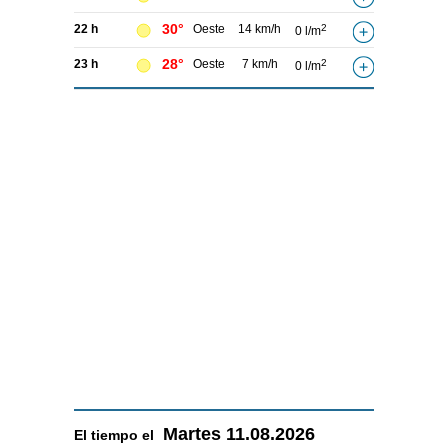
30°
22 h
Oeste
14 km/h
2
0 l/m
28°
23 h
Oeste
7 km/h
2
0 l/m
Martes
11.08.2026
El tiempo el