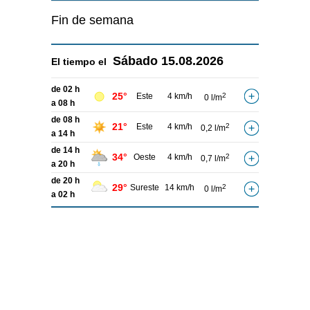
Fin de semana
Sábado
15.08.2026
El tiempo el
de 02 h
25°
Este
4 km/h
2
0 l/m
a 08 h
de 08 h
21°
Este
4 km/h
2
0,2 l/m
a 14 h
de 14 h
34°
Oeste
4 km/h
2
0,7 l/m
a 20 h
de 20 h
29°
Sureste
14 km/h
2
0 l/m
a 02 h