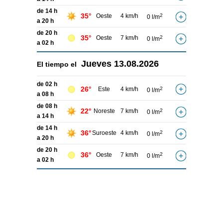
de 14 h
35°
Oeste
4 km/h
2
0 l/m
a 20 h
de 20 h
35°
Oeste
7 km/h
2
0 l/m
a 02 h
Jueves
13.08.2026
El tiempo el
de 02 h
26°
Este
4 km/h
2
0 l/m
a 08 h
de 08 h
22°
Noreste
7 km/h
2
0 l/m
a 14 h
de 14 h
36°
Suroeste
4 km/h
2
0 l/m
a 20 h
de 20 h
36°
Oeste
7 km/h
2
0 l/m
a 02 h