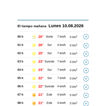
Lunes
10.08.2026
El tiempo
mañana
26°
00 h
Norte
7 km/h
2
0 l/m
26°
01 h
Sur
4 km/h
2
0 l/m
25°
02 h
Sur
7 km/h
2
0 l/m
23°
03 h
Sureste
7 km/h
2
0 l/m
23°
04 h
Sur
7 km/h
2
0 l/m
22°
05 h
Sur
7 km/h
2
0 l/m
22°
06 h
Sureste
4 km/h
2
0 l/m
21°
07 h
Este
4 km/h
2
0 l/m
21°
08 h
Este
4 km/h
2
0 l/m