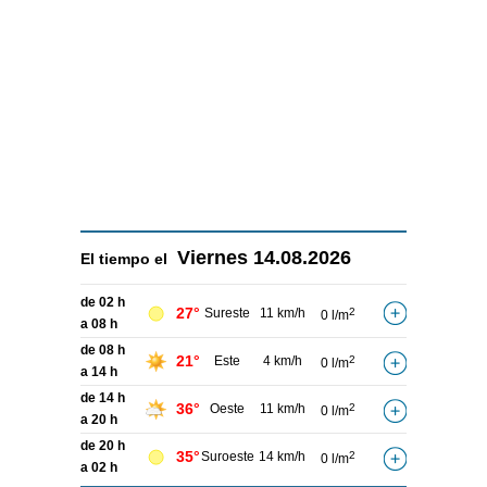
Viernes
14.08.2026
El tiempo el
de 02 h
27°
Sureste
11 km/h
2
0 l/m
a 08 h
de 08 h
21°
Este
4 km/h
2
0 l/m
a 14 h
de 14 h
36°
Oeste
11 km/h
2
0 l/m
a 20 h
de 20 h
35°
Suroeste
14 km/h
2
0 l/m
a 02 h