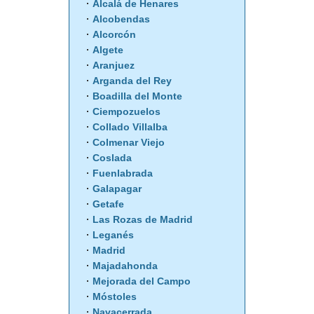
Alcalá de Henares
Alcobendas
Alcorcón
Algete
Aranjuez
Arganda del Rey
Boadilla del Monte
Ciempozuelos
Collado Villalba
Colmenar Viejo
Coslada
Fuenlabrada
Galapagar
Getafe
Las Rozas de Madrid
Leganés
Madrid
Majadahonda
Mejorada del Campo
Móstoles
Navacerrada