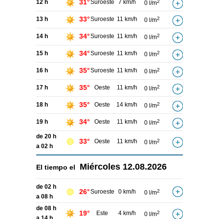
31°
12 h
Suroeste
7 km/h
2
0 l/m
33°
13 h
Suroeste
11 km/h
2
0 l/m
34°
14 h
Suroeste
11 km/h
2
0 l/m
34°
15 h
Suroeste
11 km/h
2
0 l/m
35°
16 h
Suroeste
11 km/h
2
0 l/m
35°
17 h
Oeste
11 km/h
2
0 l/m
35°
18 h
Oeste
14 km/h
2
0 l/m
34°
19 h
Oeste
11 km/h
2
0 l/m
de 20 h
33°
Oeste
11 km/h
2
0 l/m
a 02 h
Miércoles
12.08.2026
El tiempo el
de 02 h
26°
Suroeste
0 km/h
2
0 l/m
a 08 h
de 08 h
19°
Este
4 km/h
2
0 l/m
a 14 h