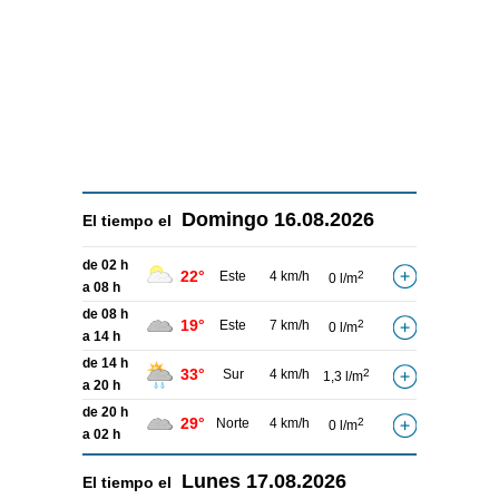
Domingo
16.08.2026
El tiempo el
de 02 h
22°
Este
4 km/h
2
0 l/m
a 08 h
de 08 h
19°
Este
7 km/h
2
0 l/m
a 14 h
de 14 h
33°
Sur
4 km/h
2
1,3 l/m
a 20 h
de 20 h
29°
Norte
4 km/h
2
0 l/m
a 02 h
Lunes
17.08.2026
El tiempo el