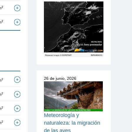
2
m
2
m
26 de junio, 2026
2
m
2
m
2
m
Meteorología y
naturaleza: la migración
2
m
de las aves