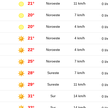
21°
Noroeste
11 km/h
0 l/
20°
Noroeste
7 km/h
0 l/
20°
Noroeste
4 km/h
0 l/
21°
Noroeste
4 km/h
0 l/
22°
Noroeste
4 km/h
0 l/
25°
Noroeste
7 km/h
0 l/
28°
Sureste
7 km/h
0 l/
29°
Sureste
11 km/h
0 l/
31°
Sur
14 km/h
0 l/
32°
Sur
14 km/h