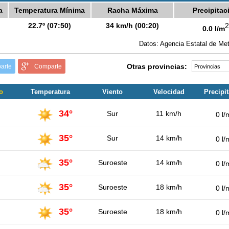
a
Temperatura Mínima
Racha Máxima
Precipitac
22.7º (07:50)
34 km/h (00:20)
2
0.0 l/m
Datos: Agencia Estatal de Met
Otras provincias:
arte
Comparte
o
Temperatura
Viento
Velocidad
Precipi
34°
Sur
11 km/h
0 l/
35°
Sur
14 km/h
0 l/
35°
Suroeste
14 km/h
0 l/
35°
Suroeste
18 km/h
0 l/
35°
Suroeste
18 km/h
0 l/