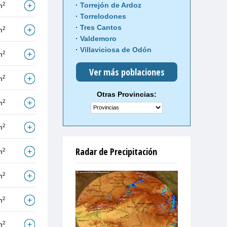
Torrejón de Ardoz
2
m
Torrelodones
Tres Cantos
2
m
Valdemoro
Villaviciosa de Odón
2
m
Ver más poblaciones
2
m
Otras Provincias:
2
m
2
m
Radar de Precipitación
2
m
2
m
2
m
2
m