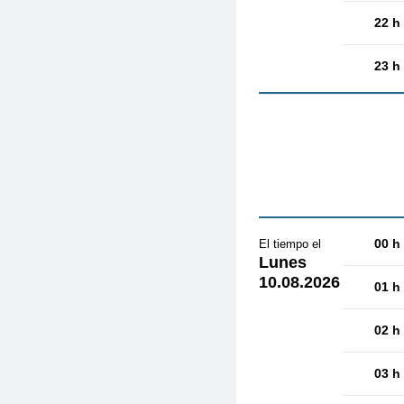
22 h
23 h
00 h
El tiempo el
Lunes
10.08.2026
01 h
02 h
03 h