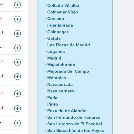
2
m
Collado Villalba
Colmenar Viejo
Coslada
2
m
Fuenlabrada
Galapagar
2
m
Getafe
Las Rozas de Madrid
2
m
Leganés
Madrid
2
m
Majadahonda
Mejorada del Campo
2
m
Móstoles
Navacerrada
Navalcarnero
2
m
Parla
Pinto
2
m
Pozuelo de Alarcón
San Fernando de Henares
2
m
San Lorenzo de El Escorial
San Sebastián de los Reyes