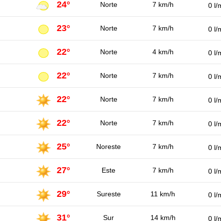
24°
Norte
7 km/h
0 l/
23°
Norte
7 km/h
0 l/
22°
Norte
4 km/h
0 l/
22°
Norte
7 km/h
0 l/
22°
Norte
7 km/h
0 l/
22°
Norte
7 km/h
0 l/
25°
Noreste
7 km/h
0 l/
27°
Este
7 km/h
0 l/
29°
Sureste
11 km/h
0 l/
31°
Sur
14 km/h
0 l/