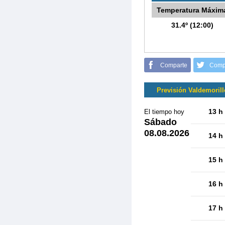
Temperatura Máxim
31.4º (12:00)
Comparte
Comp
Previsión Valdemorill
13 h
El tiempo hoy
Sábado
08.08.2026
14 h
15 h
16 h
17 h