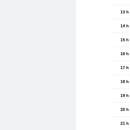
13 h
14 h
15 h
16 h
17 h
18 h
19 h
20 h
21 h