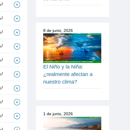
2
m
2
m
8 de junio, 2026
2
m
2
m
2
m
El Niño y la Niña:
¿realmente afectan a
2
m
nuestro clima?
2
m
2
m
1 de junio, 2026
2
m
2