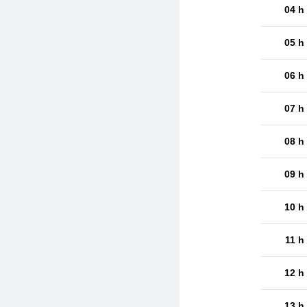
04 h
05 h
06 h
07 h
08 h
09 h
10 h
11 h
12 h
13 h