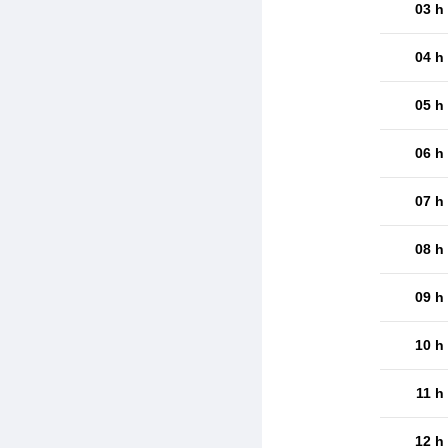
03 h
04 h
05 h
06 h
07 h
08 h
09 h
10 h
11 h
12 h