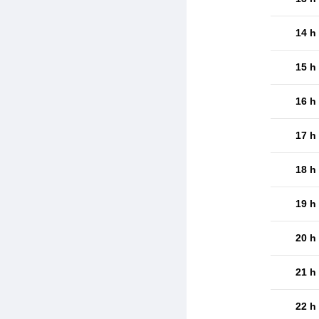
14 h
15 h
16 h
17 h
18 h
19 h
20 h
21 h
22 h