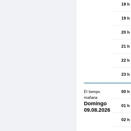
18 h
19 h
20 h
21 h
22 h
23 h
00 h
El tiempo
mañana
Domingo
01 h
09.08.2026
02 h