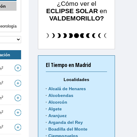
¿Cómo ver el
ión
ECLIPSE SOLAR
en
VALDEMORILLO?
eorología
tación
El Tiempo en Madrid
2
m
Localidades
2
m
Alcalá de Henares
Alcobendas
2
m
Alcorcón
Algete
2
m
Aranjuez
Arganda del Rey
2
m
Boadilla del Monte
Ciempozuelos