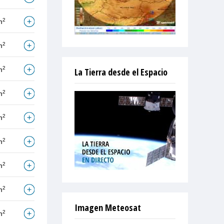
2
m
2
m
2
m
La Tierra desde el Espacio
2
m
2
m
2
m
2
m
2
m
Imagen Meteosat
2
m