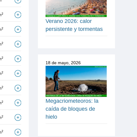
m
2
m
Verano 2026: calor
persistente y tormentas
2
m
2
m
2
m
18 de mayo, 2026
2
m
2
m
Megacriometeoros: la
2
m
caída de bloques de
hielo
2
m
2
m