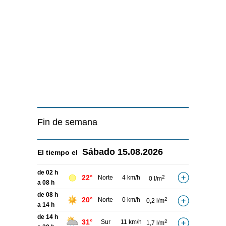
Fin de semana
Sábado
15.08.2026
El tiempo el
de 02 h
22°
Norte
4 km/h
2
0 l/m
a 08 h
de 08 h
20°
Norte
0 km/h
2
0,2 l/m
a 14 h
de 14 h
31°
Sur
11 km/h
2
1,7 l/m