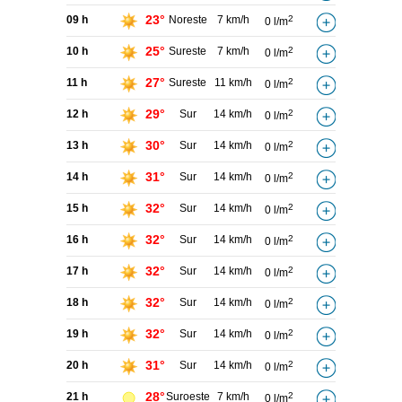
23°
09 h
Noreste
7 km/h
2
0 l/m
25°
10 h
Sureste
7 km/h
2
0 l/m
27°
11 h
Sureste
11 km/h
2
0 l/m
29°
12 h
Sur
14 km/h
2
0 l/m
30°
13 h
Sur
14 km/h
2
0 l/m
31°
14 h
Sur
14 km/h
2
0 l/m
32°
15 h
Sur
14 km/h
2
0 l/m
32°
16 h
Sur
14 km/h
2
0 l/m
32°
17 h
Sur
14 km/h
2
0 l/m
32°
18 h
Sur
14 km/h
2
0 l/m
32°
19 h
Sur
14 km/h
2
0 l/m
31°
20 h
Sur
14 km/h
2
0 l/m
28°
21 h
Suroeste
7 km/h
2
0 l/m