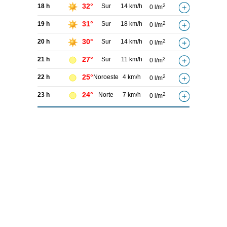
32°
18 h
Sur
14 km/h
2
0 l/m
31°
19 h
Sur
18 km/h
2
0 l/m
30°
20 h
Sur
14 km/h
2
0 l/m
27°
21 h
Sur
11 km/h
2
0 l/m
25°
22 h
Noroeste
4 km/h
2
0 l/m
24°
23 h
Norte
7 km/h
2
0 l/m