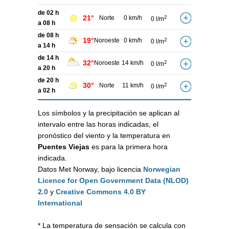
de 02 h
21°
Norte
0 km/h
2
0 l/m
a 08 h
de 08 h
19°
Noroeste
0 km/h
2
0 l/m
a 14 h
de 14 h
32°
Noroeste
14 km/h
2
0 l/m
a 20 h
de 20 h
30°
Norte
11 km/h
2
0 l/m
a 02 h
Los símbolos y la precipitación se aplican al
intervalo entre las horas indicadas, el
pronóstico del viento y la temperatura en
Puentes Viejas
es para la primera hora
indicada.
Datos Met Norway, bajo licencia
Norwegian
Licence for Open Government Data (NLOD)
2.0
y
Creative Commons 4.0 BY
International
* La temperatura de sensación se calcula con