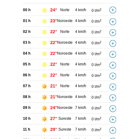
24°
00 h
Norte
4 km/h
2
0 l/m
23°
01 h
Noroeste
4 km/h
2
0 l/m
22°
02 h
Norte
4 km/h
2
0 l/m
22°
03 h
Noroeste
4 km/h
2
0 l/m
22°
04 h
Noroeste
4 km/h
2
0 l/m
22°
05 h
Norte
4 km/h
2
0 l/m
22°
06 h
Norte
4 km/h
2
0 l/m
21°
07 h
Norte
4 km/h
2
0 l/m
21°
08 h
Noroeste
4 km/h
2
0 l/m
24°
09 h
Noroeste
7 km/h
2
0 l/m
27°
10 h
Sureste
7 km/h
2
0 l/m
29°
11 h
Sureste
7 km/h
2
0 l/m