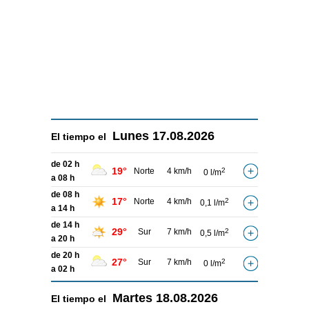
Lunes
17.08.2026
El tiempo el
de 02 h
19°
Norte
4 km/h
2
0 l/m
a 08 h
de 08 h
17°
Norte
4 km/h
2
0,1 l/m
a 14 h
de 14 h
29°
Sur
7 km/h
2
0,5 l/m
a 20 h
de 20 h
27°
Sur
7 km/h
2
0 l/m
a 02 h
Martes
18.08.2026
El tiempo el