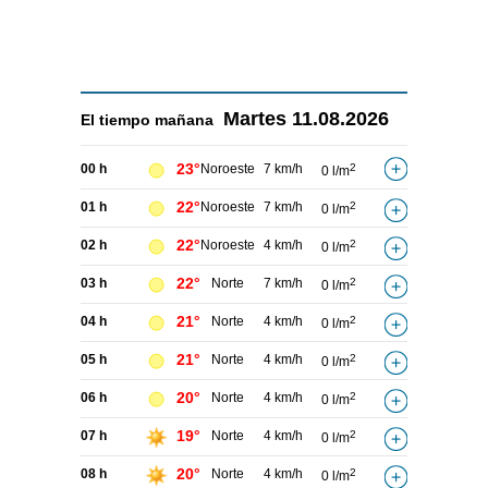
Martes
11.08.2026
El tiempo
mañana
23°
00 h
Noroeste
7 km/h
2
0 l/m
22°
01 h
Noroeste
7 km/h
2
0 l/m
22°
02 h
Noroeste
4 km/h
2
0 l/m
22°
03 h
Norte
7 km/h
2
0 l/m
21°
04 h
Norte
4 km/h
2
0 l/m
21°
05 h
Norte
4 km/h
2
0 l/m
20°
06 h
Norte
4 km/h
2
0 l/m
19°
07 h
Norte
4 km/h
2
0 l/m
20°
08 h
Norte
4 km/h
2
0 l/m