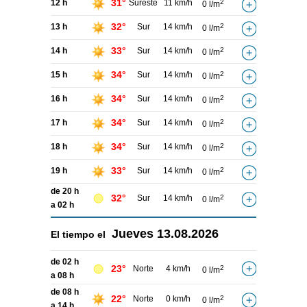
31°
12 h
Sureste
11 km/h
2
0 l/m
32°
13 h
Sur
14 km/h
2
0 l/m
33°
14 h
Sur
14 km/h
2
0 l/m
34°
15 h
Sur
14 km/h
2
0 l/m
34°
16 h
Sur
14 km/h
2
0 l/m
34°
17 h
Sur
14 km/h
2
0 l/m
34°
18 h
Sur
14 km/h
2
0 l/m
33°
19 h
Sur
14 km/h
2
0 l/m
de 20 h
32°
Sur
14 km/h
2
0 l/m
a 02 h
Jueves
13.08.2026
El tiempo el
de 02 h
23°
Norte
4 km/h
2
0 l/m
a 08 h
de 08 h
22°
Norte
0 km/h
2
0 l/m
a 14 h