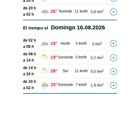
a 20 h
de 20 h
26°
Noreste
11 km/h
2
0,8 l/m
a 02 h
Domingo
16.08.2026
El tiempo el
de 02 h
19°
Norte
0 km/h
2
0 l/m
a 08 h
de 08 h
19°
Suroeste
0 km/h
2
0,2 l/m
a 14 h
de 14 h
28°
Sur
11 km/h
2
0,5 l/m
a 20 h
de 20 h
25°
Suroeste
7 km/h
2
1,9 l/m
a 02 h