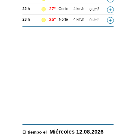
27°
22 h
Oeste
4 km/h
2
0 l/m
25°
23 h
Norte
4 km/h
2
0 l/m
Miércoles
12.08.2026
El tiempo el