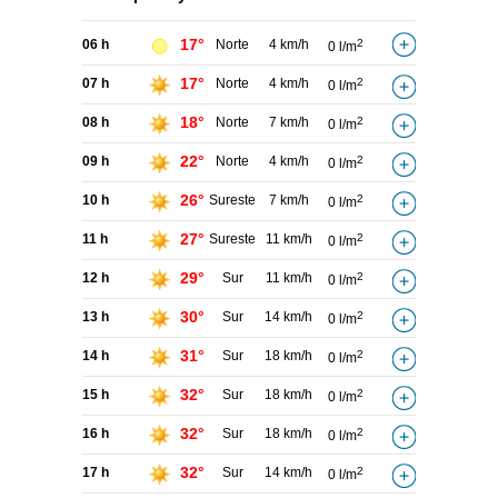
17°
06 h
Norte
4 km/h
2
0 l/m
17°
07 h
Norte
4 km/h
2
0 l/m
18°
08 h
Norte
7 km/h
2
0 l/m
22°
09 h
Norte
4 km/h
2
0 l/m
26°
10 h
Sureste
7 km/h
2
0 l/m
27°
11 h
Sureste
11 km/h
2
0 l/m
29°
12 h
Sur
11 km/h
2
0 l/m
30°
13 h
Sur
14 km/h
2
0 l/m
31°
14 h
Sur
18 km/h
2
0 l/m
32°
15 h
Sur
18 km/h
2
0 l/m
32°
16 h
Sur
18 km/h
2
0 l/m
32°
17 h
Sur
14 km/h
2
0 l/m