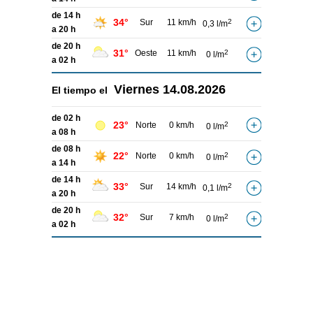
de 14 h
34°
Sur
11 km/h
2
0,3 l/m
a 20 h
de 20 h
31°
Oeste
11 km/h
2
0 l/m
a 02 h
Viernes
14.08.2026
El tiempo el
de 02 h
23°
Norte
0 km/h
2
0 l/m
a 08 h
de 08 h
22°
Norte
0 km/h
2
0 l/m
a 14 h
de 14 h
33°
Sur
14 km/h
2
0,1 l/m
a 20 h
de 20 h
32°
Sur
7 km/h
2
0 l/m
a 02 h