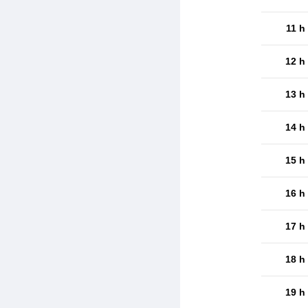
11 h
12 h
13 h
14 h
15 h
16 h
17 h
18 h
19 h