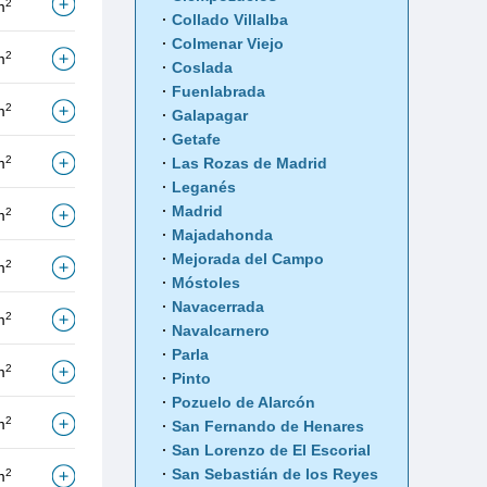
2
m
Collado Villalba
Colmenar Viejo
2
m
Coslada
Fuenlabrada
2
m
Galapagar
Getafe
2
m
Las Rozas de Madrid
Leganés
Madrid
2
m
Majadahonda
Mejorada del Campo
2
m
Móstoles
Navacerrada
2
m
Navalcarnero
Parla
2
m
Pinto
Pozuelo de Alarcón
2
m
San Fernando de Henares
San Lorenzo de El Escorial
San Sebastián de los Reyes
2
m