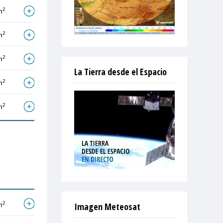
2
m
2
m
2
m
La Tierra desde el Espacio
2
m
2
m
2
m
Imagen Meteosat