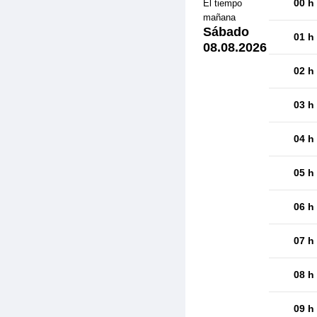
00 h
El tiempo
mañana
Sábado
01 h
08.08.2026
02 h
03 h
04 h
05 h
06 h
07 h
08 h
09 h