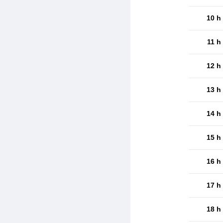
10 h
11 h
12 h
13 h
14 h
15 h
16 h
17 h
18 h