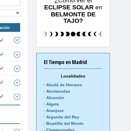
¿Cómo ver el
ECLIPSE SOLAR
en
BELMONTE DE
TAJO?
tación
2
m
2
m
El Tiempo en Madrid
2
m
Localidades
2
m
Alcalá de Henares
Alcobendas
2
m
Alcorcón
Algete
Aranjuez
Arganda del Rey
Boadilla del Monte
Ciempozuelos