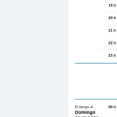
19 h
20 h
21 h
22 h
23 h
00 h
El tiempo el
Domingo