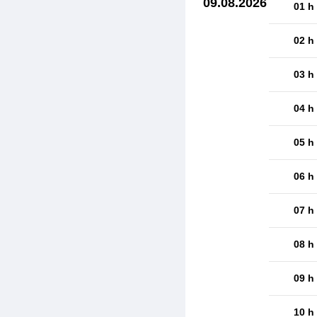
09.08.2026
01 h
02 h
03 h
04 h
05 h
06 h
07 h
08 h
09 h
10 h