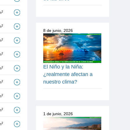
2
m
2
m
8 de junio, 2026
2
m
2
m
El Niño y la Niña:
2
m
¿realmente afectan a
nuestro clima?
2
m
2
m
2
m
1 de junio, 2026
2
m