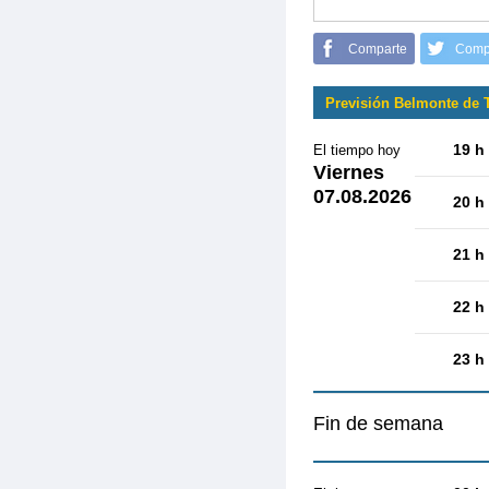
Comparte
Comp
Previsión Belmonte de 
19 h
El tiempo hoy
Viernes
07.08.2026
20 h
21 h
22 h
23 h
Fin de semana