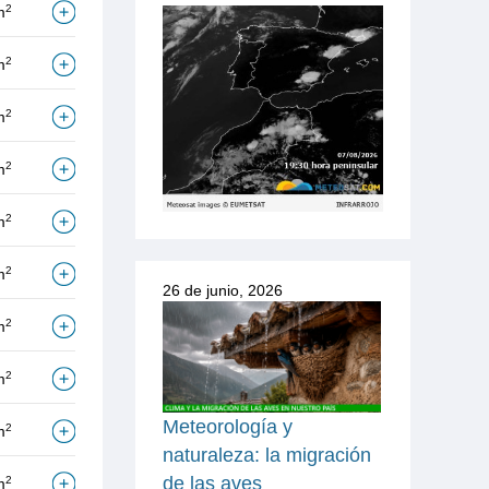
2
m
2
m
2
m
2
m
2
m
2
m
26 de junio, 2026
2
m
2
m
Meteorología y
2
m
naturaleza: la migración
de las aves
2
m