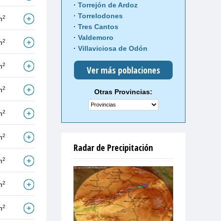
Torrejón de Ardoz
Torrelodones
2
m
Tres Cantos
Valdemoro
2
m
Villaviciosa de Odón
2
m
Ver más poblaciones
2
m
Otras Provincias:
2
m
2
m
Radar de Precipitación
2
m
2
m
2
m