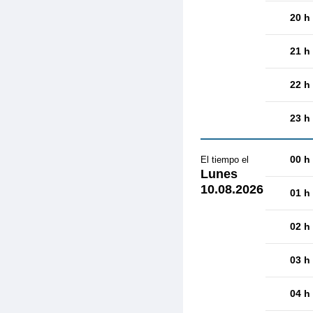
20 h
21 h
22 h
23 h
00 h
El tiempo el
Lunes
10.08.2026
01 h
02 h
03 h
04 h