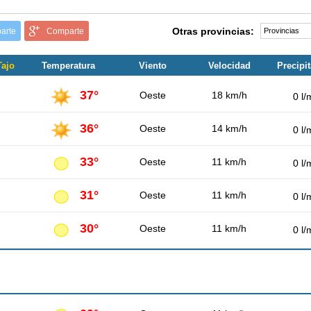
Otras provincias:
arte
Comparte
Tajo
Temperatura
Viento
Velocidad
Precipi
37°
Oeste
18 km/h
0 l/
36°
Oeste
14 km/h
0 l/
33°
Oeste
11 km/h
0 l/
31°
Oeste
11 km/h
0 l/
30°
Oeste
11 km/h
0 l/