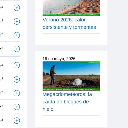
2
m
Verano 2026: calor
2
m
persistente y tormentas
2
m
2
m
18 de mayo, 2026
2
m
2
m
2
m
Megacriometeoros: la
caída de bloques de
2
m
hielo
2
m