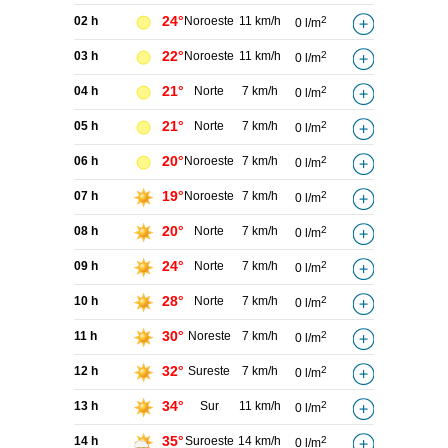
24°
02 h
Noroeste
11 km/h
2
0 l/m
22°
03 h
Noroeste
11 km/h
2
0 l/m
21°
04 h
Norte
7 km/h
2
0 l/m
21°
05 h
Norte
7 km/h
2
0 l/m
20°
06 h
Noroeste
7 km/h
2
0 l/m
19°
07 h
Noroeste
7 km/h
2
0 l/m
20°
08 h
Norte
7 km/h
2
0 l/m
24°
09 h
Norte
7 km/h
2
0 l/m
28°
10 h
Norte
7 km/h
2
0 l/m
30°
11 h
Noreste
7 km/h
2
0 l/m
32°
12 h
Sureste
7 km/h
2
0 l/m
34°
13 h
Sur
11 km/h
2
0 l/m
35°
14 h
Suroeste
14 km/h
2
0 l/m