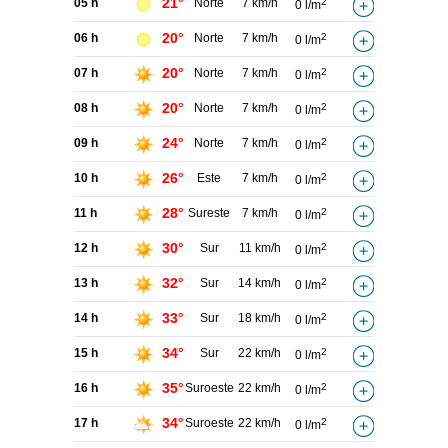
21°
05 h
Norte
7 km/h
2
0 l/m
20°
06 h
Norte
7 km/h
2
0 l/m
20°
07 h
Norte
7 km/h
2
0 l/m
20°
08 h
Norte
7 km/h
2
0 l/m
24°
09 h
Norte
7 km/h
2
0 l/m
26°
10 h
Este
7 km/h
2
0 l/m
28°
11 h
Sureste
7 km/h
2
0 l/m
30°
12 h
Sur
11 km/h
2
0 l/m
32°
13 h
Sur
14 km/h
2
0 l/m
33°
14 h
Sur
18 km/h
2
0 l/m
34°
15 h
Sur
22 km/h
2
0 l/m
35°
16 h
Suroeste
22 km/h
2
0 l/m
34°
17 h
Suroeste
22 km/h
2
0 l/m