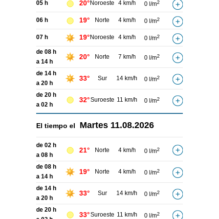
20°
05 h
Noroeste
4 km/h
2
0 l/m
19°
06 h
Norte
4 km/h
2
0 l/m
19°
07 h
Noroeste
4 km/h
2
0 l/m
de 08 h
20°
Norte
7 km/h
2
0 l/m
a 14 h
de 14 h
33°
Sur
14 km/h
2
0 l/m
a 20 h
de 20 h
32°
Suroeste
11 km/h
2
0 l/m
a 02 h
Martes
11.08.2026
El tiempo el
de 02 h
21°
Norte
4 km/h
2
0 l/m
a 08 h
de 08 h
19°
Norte
4 km/h
2
0 l/m
a 14 h
de 14 h
33°
Sur
14 km/h
2
0 l/m
a 20 h
de 20 h
33°
Suroeste
11 km/h
2
0 l/m