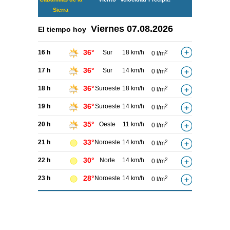
Sierra
Viernes
07.08.2026
El tiempo hoy
36°
16 h
Sur
18 km/h
2
0 l/m
36°
17 h
Sur
14 km/h
2
0 l/m
36°
18 h
Suroeste
18 km/h
2
0 l/m
36°
19 h
Suroeste
14 km/h
2
0 l/m
35°
20 h
Oeste
11 km/h
2
0 l/m
33°
21 h
Noroeste
14 km/h
2
0 l/m
30°
22 h
Norte
14 km/h
2
0 l/m
28°
23 h
Noroeste
14 km/h
2
0 l/m