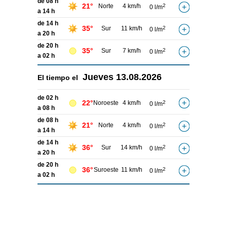
de 08 h
21°
Norte
4 km/h
2
0 l/m
a 14 h
de 14 h
35°
Sur
11 km/h
2
0 l/m
a 20 h
de 20 h
35°
Sur
7 km/h
2
0 l/m
a 02 h
Jueves
13.08.2026
El tiempo el
de 02 h
22°
Noroeste
4 km/h
2
0 l/m
a 08 h
de 08 h
21°
Norte
4 km/h
2
0 l/m
a 14 h
de 14 h
36°
Sur
14 km/h
2
0 l/m
a 20 h
de 20 h
36°
Suroeste
11 km/h
2
0 l/m
a 02 h