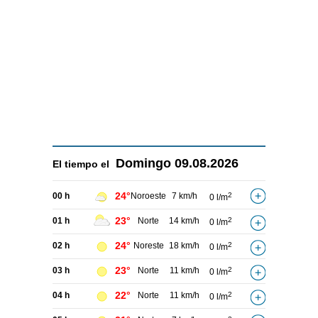
Domingo
09.08.2026
El tiempo el
24°
00 h
Noroeste
7 km/h
2
0 l/m
23°
01 h
Norte
14 km/h
2
0 l/m
24°
02 h
Noreste
18 km/h
2
0 l/m
23°
03 h
Norte
11 km/h
2
0 l/m
22°
04 h
Norte
11 km/h
2
0 l/m