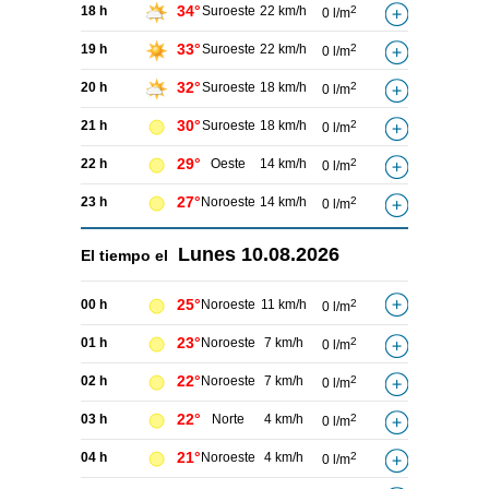
34°
18 h
Suroeste
22 km/h
2
0 l/m
33°
19 h
Suroeste
22 km/h
2
0 l/m
32°
20 h
Suroeste
18 km/h
2
0 l/m
30°
21 h
Suroeste
18 km/h
2
0 l/m
29°
22 h
Oeste
14 km/h
2
0 l/m
27°
23 h
Noroeste
14 km/h
2
0 l/m
Lunes
10.08.2026
El tiempo el
25°
00 h
Noroeste
11 km/h
2
0 l/m
23°
01 h
Noroeste
7 km/h
2
0 l/m
22°
02 h
Noroeste
7 km/h
2
0 l/m
22°
03 h
Norte
4 km/h
2
0 l/m
21°
04 h
Noroeste
4 km/h
2
0 l/m