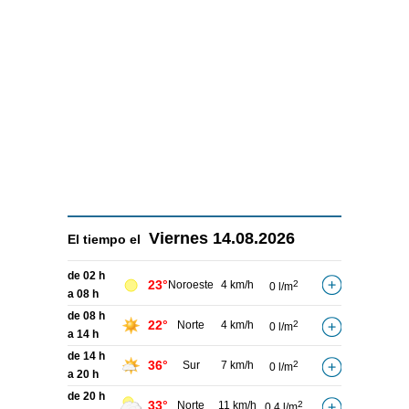
Viernes
14.08.2026
El tiempo el
de 02 h
23°
Noroeste
4 km/h
2
0 l/m
a 08 h
de 08 h
22°
Norte
4 km/h
2
0 l/m
a 14 h
de 14 h
36°
Sur
7 km/h
2
0 l/m
a 20 h
de 20 h
33°
Norte
11 km/h
2
0,4 l/m