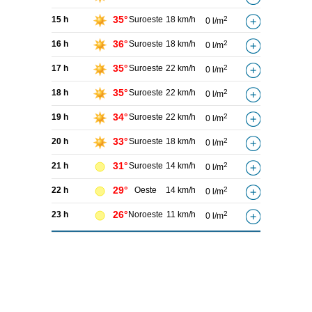
35°
15 h
Suroeste
18 km/h
2
0 l/m
36°
16 h
Suroeste
18 km/h
2
0 l/m
35°
17 h
Suroeste
22 km/h
2
0 l/m
35°
18 h
Suroeste
22 km/h
2
0 l/m
34°
19 h
Suroeste
22 km/h
2
0 l/m
33°
20 h
Suroeste
18 km/h
2
0 l/m
31°
21 h
Suroeste
14 km/h
2
0 l/m
29°
22 h
Oeste
14 km/h
2
0 l/m
26°
23 h
Noroeste
11 km/h
2
0 l/m