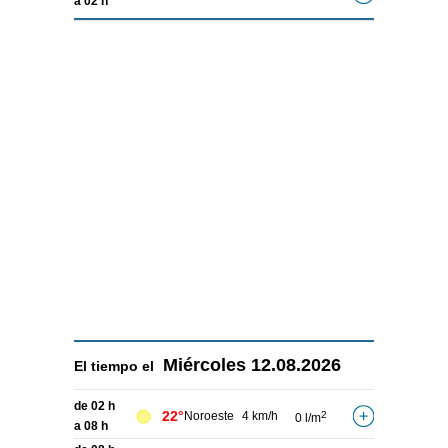
a 02 h
Miércoles
12.08.2026
El tiempo el
de 02 h
22°
Noroeste
4 km/h
2
0 l/m
a 08 h