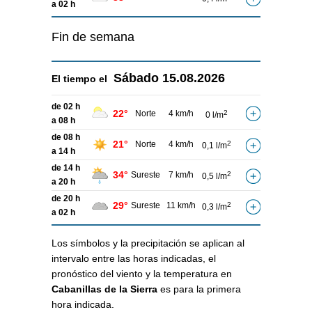
a 02 h
Fin de semana
Sábado
15.08.2026
El tiempo el
de 02 h
22°
Norte
4 km/h
2
0 l/m
a 08 h
de 08 h
21°
Norte
4 km/h
2
0,1 l/m
a 14 h
de 14 h
34°
Sureste
7 km/h
2
0,5 l/m
a 20 h
de 20 h
29°
Sureste
11 km/h
2
0,3 l/m
a 02 h
Los símbolos y la precipitación se aplican al
intervalo entre las horas indicadas, el
pronóstico del viento y la temperatura en
Cabanillas de la Sierra
es para la primera
hora indicada.