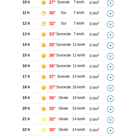
27°
10 h
Sureste
7 km/h
2
0 l/m
30°
11 h
Sur
7 km/h
2
0 l/m
32°
12 h
Sur
7 km/h
2
0 l/m
33°
13 h
Suroeste
7 km/h
2
0 l/m
35°
14 h
Suroeste
11 km/h
2
0 l/m
36°
15 h
Suroeste
11 km/h
2
0 l/m
36°
16 h
Suroeste
11 km/h
2
0 l/m
37°
17 h
Sureste
14 km/h
2
0 l/m
37°
18 h
Suroeste
18 km/h
2
0 l/m
36°
19 h
Oeste
18 km/h
2
0 l/m
35°
20 h
Oeste
18 km/h
2
0 l/m
32°
21 h
Oeste
14 km/h
2
0 l/m
30°
22 h
Oeste
14 km/h
2
0 l/m