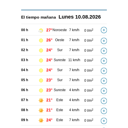
Lunes
10.08.2026
El tiempo
mañana
27°
00 h
Noroeste
7 km/h
2
0 l/m
26°
01 h
Oeste
7 km/h
2
0 l/m
24°
02 h
Sur
7 km/h
2
0 l/m
24°
03 h
Sureste
11 km/h
2
0 l/m
24°
04 h
Sur
7 km/h
2
0 l/m
23°
05 h
Sur
7 km/h
2
0 l/m
23°
06 h
Sureste
4 km/h
2
0 l/m
21°
07 h
Este
4 km/h
2
0 l/m
21°
08 h
Este
4 km/h
2
0 l/m
24°
09 h
Este
7 km/h
2
0 l/m