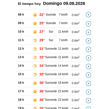
Domingo
09.08.2026
El tiempo hoy
22°
08 h
Sureste
7 km/h
2
0 l/m
25°
09 h
Sureste
7 km/h
2
0 l/m
27°
10 h
Sur
11 km/h
2
0 l/m
29°
11 h
Sur
7 km/h
2
0 l/m
31°
12 h
Suroeste
11 km/h
2
0 l/m
33°
13 h
Suroeste
11 km/h
2
0 l/m
34°
14 h
Suroeste
14 km/h
2
0 l/m
35°
15 h
Suroeste
18 km/h
2
0 l/m
36°
16 h
Suroeste
18 km/h
2
0 l/m
36°
17 h
Suroeste
22 km/h
2
0 l/m
36°
18 h
Suroeste
22 km/h
2
0 l/m
35°
19 h
Suroeste
25 km/h
2
0 l/m