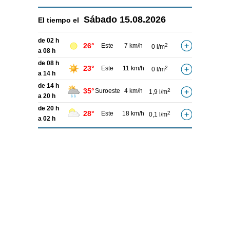
Sábado
15.08.2026
El tiempo el
de 02 h
26°
Este
7 km/h
2
0 l/m
a 08 h
de 08 h
23°
Este
11 km/h
2
0 l/m
a 14 h
de 14 h
35°
Suroeste
4 km/h
2
1,9 l/m
a 20 h
de 20 h
28°
Este
18 km/h
2
0,1 l/m
a 02 h