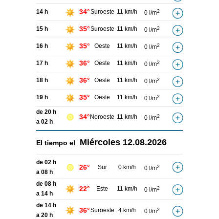
34°
14 h
Suroeste
11 km/h
2
0 l/m
35°
15 h
Suroeste
11 km/h
2
0 l/m
35°
16 h
Oeste
11 km/h
2
0 l/m
36°
17 h
Oeste
11 km/h
2
0 l/m
36°
18 h
Oeste
11 km/h
2
0 l/m
35°
19 h
Oeste
11 km/h
2
0 l/m
de 20 h
34°
Noroeste
11 km/h
2
0 l/m
a 02 h
Miércoles
12.08.2026
El tiempo el
de 02 h
26°
Sur
0 km/h
2
0 l/m
a 08 h
de 08 h
22°
Este
11 km/h
2
0 l/m
a 14 h
de 14 h
36°
Suroeste
4 km/h
2
0 l/m
a 20 h