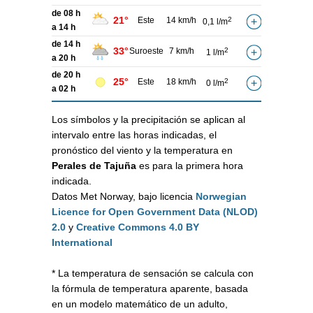
de 08 h
21°
Este
14 km/h
2
0,1 l/m
a 14 h
de 14 h
33°
Suroeste
7 km/h
2
1 l/m
a 20 h
de 20 h
25°
Este
18 km/h
2
0 l/m
a 02 h
Los símbolos y la precipitación se aplican al
intervalo entre las horas indicadas, el
pronóstico del viento y la temperatura en
Perales de Tajuña
es para la primera hora
indicada.
Datos Met Norway, bajo licencia
Norwegian
Licence for Open Government Data (NLOD)
2.0
y
Creative Commons 4.0 BY
International
* La temperatura de sensación se calcula con
la fórmula de temperatura aparente, basada
en un modelo matemático de un adulto,