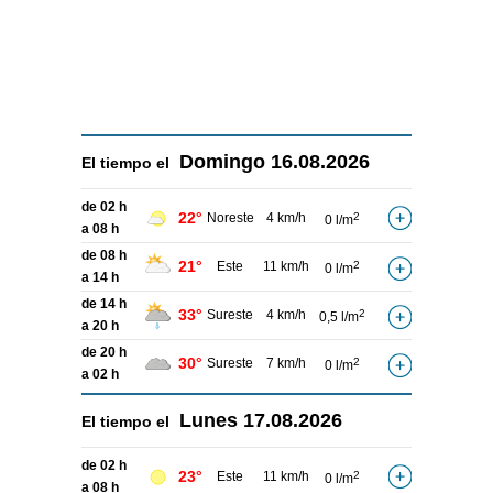
Domingo
16.08.2026
El tiempo el
de 02 h
22°
Noreste
4 km/h
2
0 l/m
a 08 h
de 08 h
21°
Este
11 km/h
2
0 l/m
a 14 h
de 14 h
33°
Sureste
4 km/h
2
0,5 l/m
a 20 h
de 20 h
30°
Sureste
7 km/h
2
0 l/m
a 02 h
Lunes
17.08.2026
El tiempo el
de 02 h
23°
Este
11 km/h
2
0 l/m
a 08 h