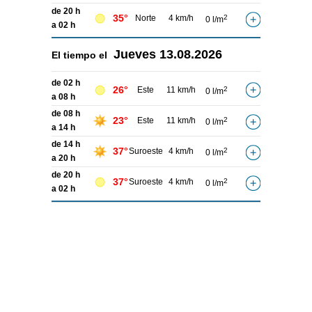
de 20 h
35°
Norte
4 km/h
2
0 l/m
a 02 h
Jueves
13.08.2026
El tiempo el
de 02 h
26°
Este
11 km/h
2
0 l/m
a 08 h
de 08 h
23°
Este
11 km/h
2
0 l/m
a 14 h
de 14 h
37°
Suroeste
4 km/h
2
0 l/m
a 20 h
de 20 h
37°
Suroeste
4 km/h
2
0 l/m
a 02 h