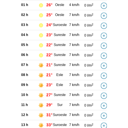
26°
01 h
Oeste
4 km/h
2
0 l/m
25°
02 h
Oeste
7 km/h
2
0 l/m
24°
03 h
Suroeste
7 km/h
2
0 l/m
23°
04 h
Sureste
7 km/h
2
0 l/m
22°
05 h
Sureste
7 km/h
2
0 l/m
22°
06 h
Sureste
7 km/h
2
0 l/m
21°
07 h
Sureste
7 km/h
2
0 l/m
21°
08 h
Este
7 km/h
2
0 l/m
23°
09 h
Este
7 km/h
2
0 l/m
27°
10 h
Sureste
7 km/h
2
0 l/m
29°
11 h
Sur
7 km/h
2
0 l/m
31°
12 h
Suroeste
7 km/h
2
0 l/m
33°
13 h
Suroeste
7 km/h
2
0 l/m