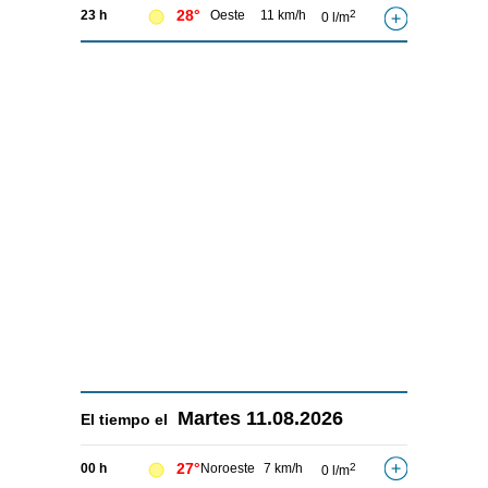
28°
23 h
Oeste
11 km/h
2
0 l/m
Martes
11.08.2026
El tiempo el
27°
00 h
Noroeste
7 km/h
2
0 l/m