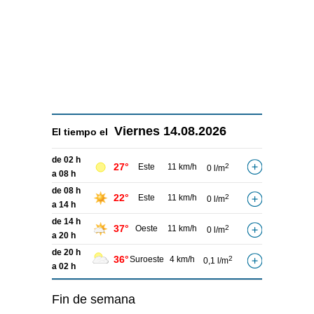
Viernes
14.08.2026
El tiempo el
de 02 h
27°
Este
11 km/h
2
0 l/m
a 08 h
de 08 h
22°
Este
11 km/h
2
0 l/m
a 14 h
de 14 h
37°
Oeste
11 km/h
2
0 l/m
a 20 h
de 20 h
36°
Suroeste
4 km/h
2
0,1 l/m
a 02 h
Fin de semana