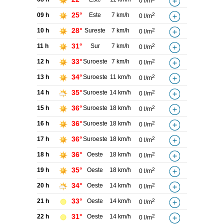
0 l/m
25°
09 h
Este
7 km/h
2
0 l/m
28°
10 h
Sureste
7 km/h
2
0 l/m
31°
11 h
Sur
7 km/h
2
0 l/m
33°
12 h
Suroeste
7 km/h
2
0 l/m
34°
13 h
Suroeste
11 km/h
2
0 l/m
35°
14 h
Suroeste
14 km/h
2
0 l/m
36°
15 h
Suroeste
18 km/h
2
0 l/m
36°
16 h
Suroeste
18 km/h
2
0 l/m
36°
17 h
Suroeste
18 km/h
2
0 l/m
36°
18 h
Oeste
18 km/h
2
0 l/m
35°
19 h
Oeste
18 km/h
2
0 l/m
34°
20 h
Oeste
14 km/h
2
0 l/m
33°
21 h
Oeste
14 km/h
2
0 l/m
31°
22 h
Oeste
14 km/h
2
0 l/m