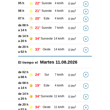
22°
05 h
Sureste
4 km/h
2
0 l/m
21°
06 h
Sureste
4 km/h
2
0 l/m
20°
07 h
Este
4 km/h
2
0 l/m
de 08 h
21°
Sureste
7 km/h
2
0 l/m
a 14 h
de 14 h
34°
Suroeste
14 km/h
2
0 l/m
a 20 h
de 20 h
33°
Oeste
14 km/h
2
0 l/m
a 02 h
Martes
11.08.2026
El tiempo el
de 02 h
24°
Sur
7 km/h
2
0 l/m
a 08 h
de 08 h
19°
Este
4 km/h
2
0 l/m
a 14 h
de 14 h
34°
Suroeste
11 km/h
2
0 l/m
a 20 h
de 20 h
34°
Oeste
11 km/h
2
0 l/m
a 02 h