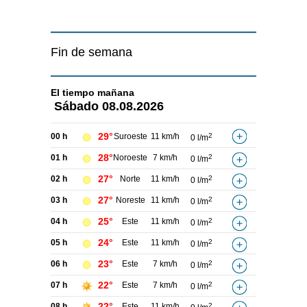
Fin de semana
El tiempo
mañana
Sábado
08.08.2026
29°
00 h
Suroeste
11 km/h
2
0 l/m
28°
01 h
Noroeste
7 km/h
2
0 l/m
27°
02 h
Norte
11 km/h
2
0 l/m
27°
03 h
Noreste
11 km/h
2
0 l/m
25°
04 h
Este
11 km/h
2
0 l/m
24°
05 h
Este
11 km/h
2
0 l/m
23°
06 h
Este
7 km/h
2
0 l/m
22°
07 h
Este
7 km/h
2
0 l/m
22°
08 h
Este
11 km/h
2