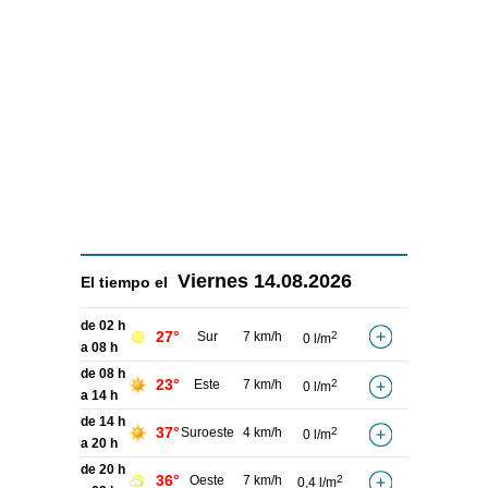
Viernes
14.08.2026
El tiempo el
de 02 h
27°
Sur
7 km/h
2
0 l/m
a 08 h
de 08 h
23°
Este
7 km/h
2
0 l/m
a 14 h
de 14 h
37°
Suroeste
4 km/h
2
0 l/m
a 20 h
de 20 h
36°
Oeste
7 km/h
2
0,4 l/m