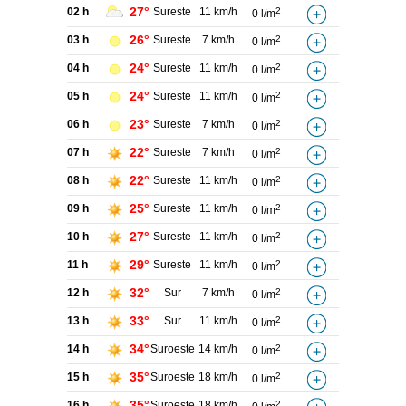
27°
02 h
Sureste
11 km/h
2
0 l/m
26°
03 h
Sureste
7 km/h
2
0 l/m
24°
04 h
Sureste
11 km/h
2
0 l/m
24°
05 h
Sureste
11 km/h
2
0 l/m
23°
06 h
Sureste
7 km/h
2
0 l/m
22°
07 h
Sureste
7 km/h
2
0 l/m
22°
08 h
Sureste
11 km/h
2
0 l/m
25°
09 h
Sureste
11 km/h
2
0 l/m
27°
10 h
Sureste
11 km/h
2
0 l/m
29°
11 h
Sureste
11 km/h
2
0 l/m
32°
12 h
Sur
7 km/h
2
0 l/m
33°
13 h
Sur
11 km/h
2
0 l/m
34°
14 h
Suroeste
14 km/h
2
0 l/m
35°
15 h
Suroeste
18 km/h
2
0 l/m
35°
16 h
Suroeste
18 km/h
2