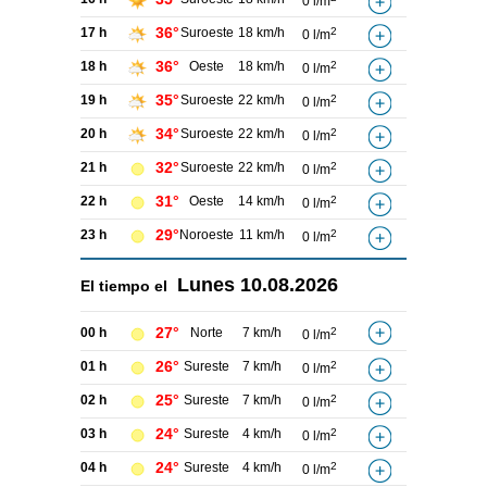
0 l/m
36°
17 h
Suroeste
18 km/h
2
0 l/m
36°
18 h
Oeste
18 km/h
2
0 l/m
35°
19 h
Suroeste
22 km/h
2
0 l/m
34°
20 h
Suroeste
22 km/h
2
0 l/m
32°
21 h
Suroeste
22 km/h
2
0 l/m
31°
22 h
Oeste
14 km/h
2
0 l/m
29°
23 h
Noroeste
11 km/h
2
0 l/m
Lunes
10.08.2026
El tiempo el
27°
00 h
Norte
7 km/h
2
0 l/m
26°
01 h
Sureste
7 km/h
2
0 l/m
25°
02 h
Sureste
7 km/h
2
0 l/m
24°
03 h
Sureste
4 km/h
2
0 l/m
24°
04 h
Sureste
4 km/h
2
0 l/m