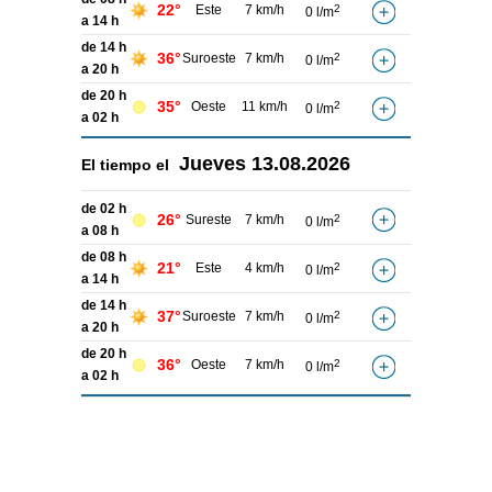
22°
Este
7 km/h
2
0 l/m
a 14 h
de 14 h
36°
Suroeste
7 km/h
2
0 l/m
a 20 h
de 20 h
35°
Oeste
11 km/h
2
0 l/m
a 02 h
Jueves
13.08.2026
El tiempo el
de 02 h
26°
Sureste
7 km/h
2
0 l/m
a 08 h
de 08 h
21°
Este
4 km/h
2
0 l/m
a 14 h
de 14 h
37°
Suroeste
7 km/h
2
0 l/m
a 20 h
de 20 h
36°
Oeste
7 km/h
2
0 l/m
a 02 h