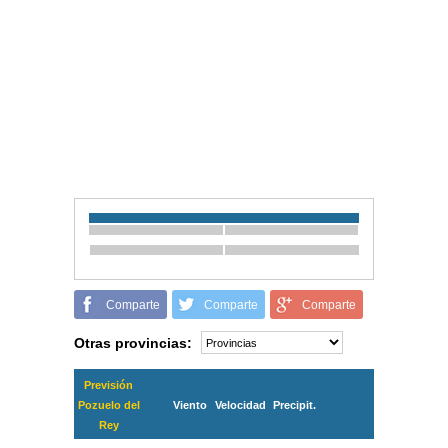
Comparte
Comparte
Comparte
Otras provincias:
Previsión
Pozuelo del
Viento
Velocidad
Precipit.
Rey