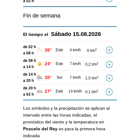
a 02 h
Fin de semana
Sábado
15.08.2026
El tiempo el
de 02 h
26°
Este
4 km/h
2
0 l/m
a 08 h
de 08 h
24°
Este
7 km/h
2
0,2 l/m
a 14 h
de 14 h
35°
Sur
7 km/h
2
1,5 l/m
a 20 h
de 20 h
27°
Este
14 km/h
2
0,1 l/m
a 02 h
Los símbolos y la precipitación se aplican al
intervalo entre las horas indicadas, el
pronóstico del viento y la temperatura en
Pozuelo del Rey
es para la primera hora
indicada.