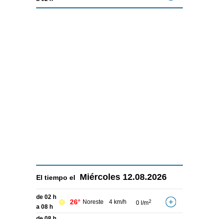
Miércoles
12.08.2026
El tiempo el
de 02 h
26°
Noreste
4 km/h
2
0 l/m
a 08 h
de 08 h