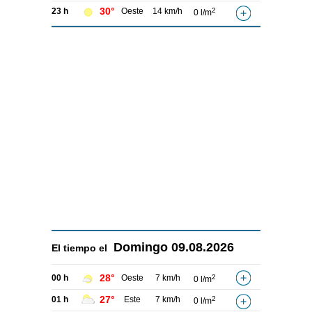
30°
23 h
Oeste
14 km/h
2
0 l/m
Domingo
09.08.2026
El tiempo el
28°
00 h
Oeste
7 km/h
2
0 l/m
27°
01 h
Este
7 km/h
2
0 l/m