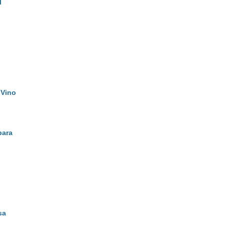
l
 Vino
bara
sa