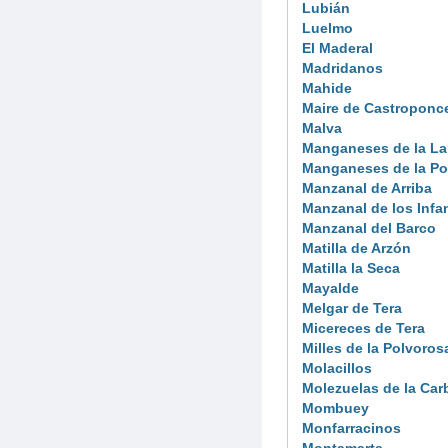
Lubián
Luelmo
El Maderal
Madridanos
Mahide
Maire de Castroponc
Malva
Manganeses de la L
Manganeses de la Po
Manzanal de Arriba
Manzanal de los Infa
Manzanal del Barco
Matilla de Arzón
Matilla la Seca
Mayalde
Melgar de Tera
Micereces de Tera
Milles de la Polvoros
Molacillos
Molezuelas de la Car
Mombuey
Monfarracinos
Montamarta