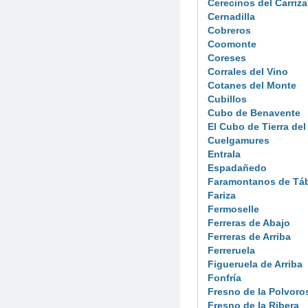
Cerecinos del Carriza
Cernadilla
Cobreros
Coomonte
Coreses
Corrales del Vino
Cotanes del Monte
Cubillos
Cubo de Benavente
El Cubo de Tierra del
Cuelgamures
Entrala
Espadañedo
Faramontanos de Tá
Fariza
Fermoselle
Ferreras de Abajo
Ferreras de Arriba
Ferreruela
Figueruela de Arriba
Fonfría
Fresno de la Polvoro
Fresno de la Ribera