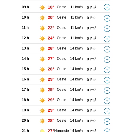
18°
09 h
Oeste
11 km/h
2
0 l/m
20°
10 h
Oeste
11 km/h
2
0 l/m
22°
11 h
Oeste
11 km/h
2
0 l/m
24°
12 h
Oeste
11 km/h
2
0 l/m
26°
13 h
Oeste
14 km/h
2
0 l/m
27°
14 h
Oeste
14 km/h
2
0 l/m
28°
15 h
Oeste
14 km/h
2
0 l/m
29°
16 h
Oeste
14 km/h
2
0 l/m
29°
17 h
Oeste
14 km/h
2
0 l/m
29°
18 h
Oeste
14 km/h
2
0 l/m
29°
19 h
Oeste
14 km/h
2
0 l/m
28°
20 h
Oeste
14 km/h
2
0 l/m
27°
21 h
Noroeste
14 km/h
2
0 l/m