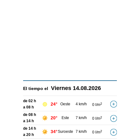
Viernes
14.08.2026
El tiempo el
de 02 h
24°
Oeste
4 km/h
2
0 l/m
a 08 h
de 08 h
20°
Este
7 km/h
2
0 l/m
a 14 h
de 14 h
34°
Suroeste
7 km/h
2
0 l/m
a 20 h