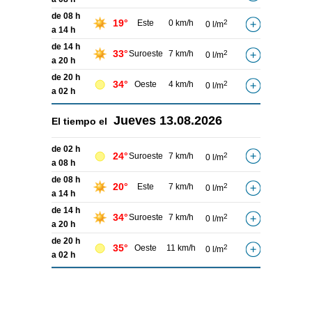
de 08 h
19°
Este
0 km/h
2
0 l/m
a 14 h
de 14 h
33°
Suroeste
7 km/h
2
0 l/m
a 20 h
de 20 h
34°
Oeste
4 km/h
2
0 l/m
a 02 h
Jueves
13.08.2026
El tiempo el
de 02 h
24°
Suroeste
7 km/h
2
0 l/m
a 08 h
de 08 h
20°
Este
7 km/h
2
0 l/m
a 14 h
de 14 h
34°
Suroeste
7 km/h
2
0 l/m
a 20 h
de 20 h
35°
Oeste
11 km/h
2
0 l/m
a 02 h