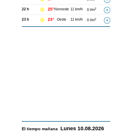
25°
22 h
Noroeste
11 km/h
2
0 l/m
23°
23 h
Oeste
11 km/h
2
0 l/m
Lunes
10.08.2026
El tiempo
mañana