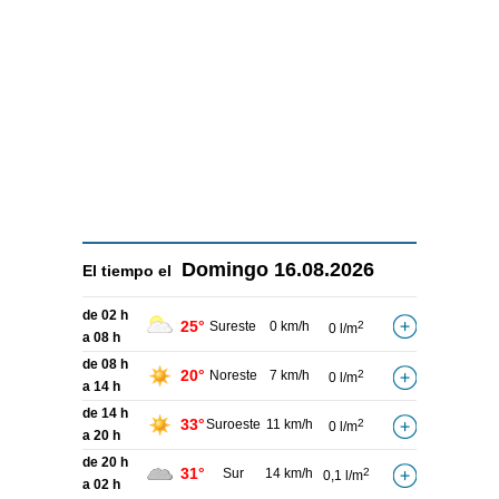
Domingo
16.08.2026
El tiempo el
de 02 h
25°
Sureste
0 km/h
2
0 l/m
a 08 h
de 08 h
20°
Noreste
7 km/h
2
0 l/m
a 14 h
de 14 h
33°
Suroeste
11 km/h
2
0 l/m
a 20 h
de 20 h
31°
Sur
14 km/h
2
0,1 l/m
a 02 h