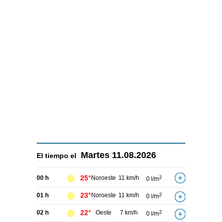
Martes
11.08.2026
El tiempo el
25°
00 h
Noroeste
11 km/h
2
0 l/m
23°
01 h
Noroeste
11 km/h
2
0 l/m
22°
02 h
Oeste
7 km/h
2
0 l/m