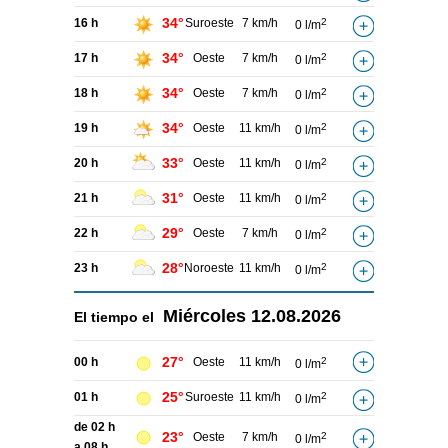
34°
16 h
Suroeste
7 km/h
2
0 l/m
34°
17 h
Oeste
7 km/h
2
0 l/m
34°
18 h
Oeste
7 km/h
2
0 l/m
34°
19 h
Oeste
11 km/h
2
0 l/m
33°
20 h
Oeste
11 km/h
2
0 l/m
31°
21 h
Oeste
11 km/h
2
0 l/m
29°
22 h
Oeste
7 km/h
2
0 l/m
28°
23 h
Noroeste
11 km/h
2
0 l/m
Miércoles
12.08.2026
El tiempo el
27°
00 h
Oeste
11 km/h
2
0 l/m
25°
01 h
Suroeste
11 km/h
2
0 l/m
de 02 h
23°
Oeste
7 km/h
2
0 l/m
a 08 h