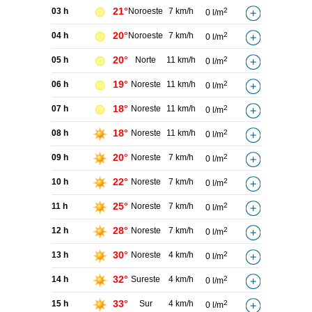
21°
03 h
Noroeste
7 km/h
2
0 l/m
20°
04 h
Noroeste
7 km/h
2
0 l/m
20°
05 h
Norte
11 km/h
2
0 l/m
19°
06 h
Noreste
11 km/h
2
0 l/m
18°
07 h
Noreste
11 km/h
2
0 l/m
18°
08 h
Noreste
11 km/h
2
0 l/m
20°
09 h
Noreste
7 km/h
2
0 l/m
22°
10 h
Noreste
7 km/h
2
0 l/m
25°
11 h
Noreste
7 km/h
2
0 l/m
28°
12 h
Noreste
7 km/h
2
0 l/m
30°
13 h
Noreste
4 km/h
2
0 l/m
32°
14 h
Sureste
4 km/h
2
0 l/m
33°
15 h
Sur
4 km/h
2
0 l/m