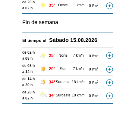
de 20 h
35°
Oeste
11 km/h
2
0 l/m
a 02 h
Fin de semana
Sábado
15.08.2026
El tiempo el
de 02 h
25°
Norte
7 km/h
2
0 l/m
a 08 h
de 08 h
20°
Este
7 km/h
2
0 l/m
a 14 h
de 14 h
34°
Suroeste
18 km/h
2
0 l/m
a 20 h
de 20 h
34°
Suroeste
18 km/h
2
0 l/m
a 02 h