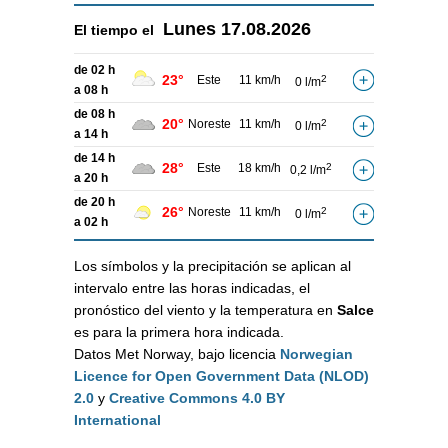
Lunes
17.08.2026
El tiempo el
de 02 h
23°
Este
11 km/h
2
0 l/m
a 08 h
de 08 h
20°
Noreste
11 km/h
2
0 l/m
a 14 h
de 14 h
28°
Este
18 km/h
2
0,2 l/m
a 20 h
de 20 h
26°
Noreste
11 km/h
2
0 l/m
a 02 h
Los símbolos y la precipitación se aplican al
intervalo entre las horas indicadas, el
pronóstico del viento y la temperatura en
Salce
es para la primera hora indicada.
Datos Met Norway, bajo licencia
Norwegian
Licence for Open Government Data (NLOD)
2.0
y
Creative Commons 4.0 BY
International