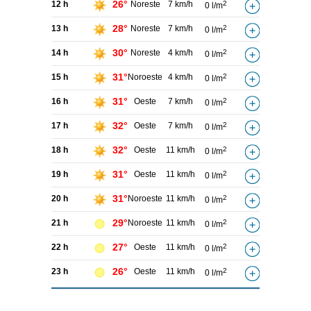
26°
12 h
Noreste
7 km/h
2
0 l/m
28°
13 h
Noreste
7 km/h
2
0 l/m
30°
14 h
Noreste
4 km/h
2
0 l/m
31°
15 h
Noroeste
4 km/h
2
0 l/m
31°
16 h
Oeste
7 km/h
2
0 l/m
32°
17 h
Oeste
7 km/h
2
0 l/m
32°
18 h
Oeste
11 km/h
2
0 l/m
31°
19 h
Oeste
11 km/h
2
0 l/m
31°
20 h
Noroeste
11 km/h
2
0 l/m
29°
21 h
Noroeste
11 km/h
2
0 l/m
27°
22 h
Oeste
11 km/h
2
0 l/m
26°
23 h
Oeste
11 km/h
2
0 l/m