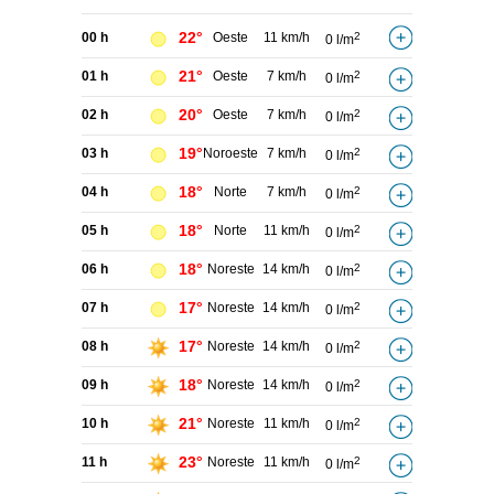
22°
00 h
Oeste
11 km/h
2
0 l/m
21°
01 h
Oeste
7 km/h
2
0 l/m
20°
02 h
Oeste
7 km/h
2
0 l/m
19°
03 h
Noroeste
7 km/h
2
0 l/m
18°
04 h
Norte
7 km/h
2
0 l/m
18°
05 h
Norte
11 km/h
2
0 l/m
18°
06 h
Noreste
14 km/h
2
0 l/m
17°
07 h
Noreste
14 km/h
2
0 l/m
17°
08 h
Noreste
14 km/h
2
0 l/m
18°
09 h
Noreste
14 km/h
2
0 l/m
21°
10 h
Noreste
11 km/h
2
0 l/m
23°
11 h
Noreste
11 km/h
2
0 l/m