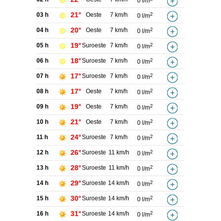
0 l/m
21°
03 h
Oeste
7 km/h
2
0 l/m
20°
04 h
Oeste
7 km/h
2
0 l/m
19°
05 h
Suroeste
7 km/h
2
0 l/m
18°
06 h
Suroeste
7 km/h
2
0 l/m
17°
07 h
Suroeste
7 km/h
2
0 l/m
17°
08 h
Oeste
7 km/h
2
0 l/m
19°
09 h
Oeste
7 km/h
2
0 l/m
21°
10 h
Oeste
7 km/h
2
0 l/m
24°
11 h
Suroeste
7 km/h
2
0 l/m
26°
12 h
Suroeste
11 km/h
2
0 l/m
28°
13 h
Suroeste
11 km/h
2
0 l/m
29°
14 h
Suroeste
14 km/h
2
0 l/m
30°
15 h
Suroeste
14 km/h
2
0 l/m
31°
16 h
Suroeste
14 km/h
2
0 l/m