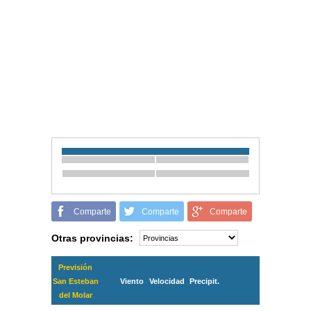
Comparte
Comparte
Comparte
Otras provincias:
Previsión
San Esteban
Viento
Velocidad
Precipit.
del Molar