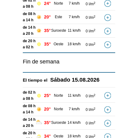
de 02 h
24°
Norte
7 km/h
2
0 l/m
a 08 h
de 08 h
20°
Este
7 km/h
2
0 l/m
a 14 h
de 14 h
35°
Suroeste
11 km/h
2
0 l/m
a 20 h
de 20 h
35°
Oeste
18 km/h
2
0 l/m
a 02 h
Fin de semana
Sábado
15.08.2026
El tiempo el
de 02 h
25°
Norte
11 km/h
2
0 l/m
a 08 h
de 08 h
20°
Norte
7 km/h
2
0 l/m
a 14 h
de 14 h
35°
Suroeste
14 km/h
2
0 l/m
a 20 h
de 20 h
34°
Oeste
18 km/h
2
0 l/m