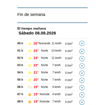
Fin de semana
El tiempo
mañana
Sábado
08.08.2026
26°
00 h
Noroeste
11 km/h
2
0 l/m
24°
01 h
Norte
14 km/h
2
0 l/m
23°
02 h
Norte
11 km/h
2
0 l/m
22°
03 h
Norte
7 km/h
2
0 l/m
21°
04 h
Norte
7 km/h
2
0 l/m
20°
05 h
Norte
7 km/h
2
0 l/m
19°
06 h
Norte
4 km/h
2
0 l/m
19°
07 h
Noreste
4 km/h
2
0 l/m
19°
08 h
Noreste
7 km/h
2
0 l/m