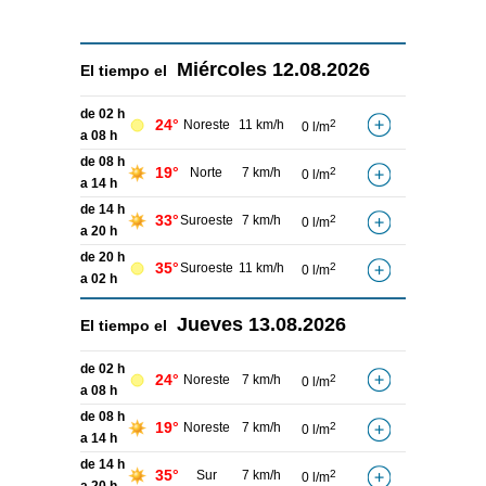
Miércoles
12.08.2026
El tiempo el
de 02 h
24°
Noreste
11 km/h
2
0 l/m
a 08 h
de 08 h
19°
Norte
7 km/h
2
0 l/m
a 14 h
de 14 h
33°
Suroeste
7 km/h
2
0 l/m
a 20 h
de 20 h
35°
Suroeste
11 km/h
2
0 l/m
a 02 h
Jueves
13.08.2026
El tiempo el
de 02 h
24°
Noreste
7 km/h
2
0 l/m
a 08 h
de 08 h
19°
Noreste
7 km/h
2
0 l/m
a 14 h
de 14 h
35°
Sur
7 km/h
2
0 l/m