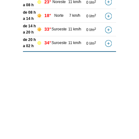
23°
Noreste
11 km/h
2
0 l/m
a 08 h
de 08 h
18°
Norte
7 km/h
2
0 l/m
a 14 h
de 14 h
33°
Suroeste
11 km/h
2
0 l/m
a 20 h
de 20 h
34°
Suroeste
11 km/h
2
0 l/m
a 02 h