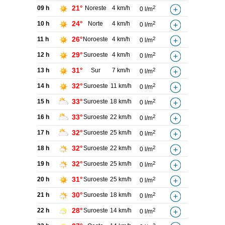
21°
09 h
Noreste
4 km/h
2
0 l/m
24°
10 h
Norte
4 km/h
2
0 l/m
26°
11 h
Noroeste
4 km/h
2
0 l/m
29°
12 h
Suroeste
4 km/h
2
0 l/m
31°
13 h
Sur
7 km/h
2
0 l/m
32°
14 h
Suroeste
11 km/h
2
0 l/m
33°
15 h
Suroeste
18 km/h
2
0 l/m
33°
16 h
Suroeste
22 km/h
2
0 l/m
32°
17 h
Suroeste
25 km/h
2
0 l/m
32°
18 h
Suroeste
22 km/h
2
0 l/m
32°
19 h
Suroeste
25 km/h
2
0 l/m
31°
20 h
Suroeste
25 km/h
2
0 l/m
30°
21 h
Suroeste
18 km/h
2
0 l/m
28°
22 h
Suroeste
14 km/h
2
0 l/m