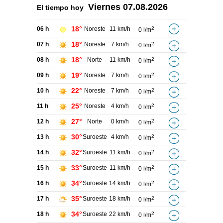
Viernes
07.08.2026
El tiempo hoy
18°
06 h
Noreste
11 km/h
2
0 l/m
18°
07 h
Noreste
7 km/h
2
0 l/m
18°
08 h
Norte
11 km/h
2
0 l/m
19°
09 h
Noreste
7 km/h
2
0 l/m
22°
10 h
Noreste
7 km/h
2
0 l/m
25°
11 h
Noreste
4 km/h
2
0 l/m
27°
12 h
Norte
0 km/h
2
0 l/m
30°
13 h
Suroeste
4 km/h
2
0 l/m
32°
14 h
Suroeste
11 km/h
2
0 l/m
33°
15 h
Suroeste
11 km/h
2
0 l/m
34°
16 h
Suroeste
14 km/h
2
0 l/m
35°
17 h
Suroeste
18 km/h
2
0 l/m
34°
18 h
Suroeste
22 km/h
2
0 l/m