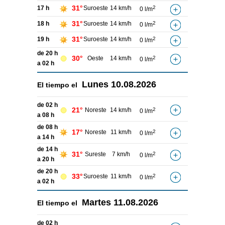
31°
17 h
Suroeste
14 km/h
2
0 l/m
31°
18 h
Suroeste
14 km/h
2
0 l/m
31°
19 h
Suroeste
14 km/h
2
0 l/m
de 20 h
30°
Oeste
14 km/h
2
0 l/m
a 02 h
Lunes
10.08.2026
El tiempo el
de 02 h
21°
Noreste
14 km/h
2
0 l/m
a 08 h
de 08 h
17°
Noreste
11 km/h
2
0 l/m
a 14 h
de 14 h
31°
Sureste
7 km/h
2
0 l/m
a 20 h
de 20 h
33°
Suroeste
11 km/h
2
0 l/m
a 02 h
Martes
11.08.2026
El tiempo el
de 02 h