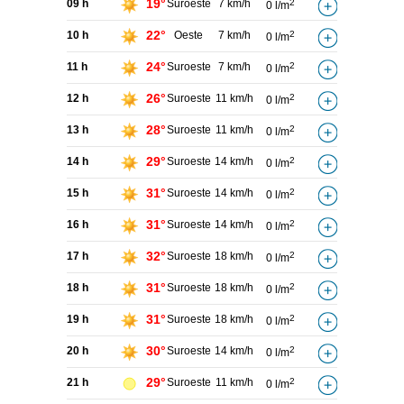
19°
09 h
Suroeste
7 km/h
2
0 l/m
22°
10 h
Oeste
7 km/h
2
0 l/m
24°
11 h
Suroeste
7 km/h
2
0 l/m
26°
12 h
Suroeste
11 km/h
2
0 l/m
28°
13 h
Suroeste
11 km/h
2
0 l/m
29°
14 h
Suroeste
14 km/h
2
0 l/m
31°
15 h
Suroeste
14 km/h
2
0 l/m
31°
16 h
Suroeste
14 km/h
2
0 l/m
32°
17 h
Suroeste
18 km/h
2
0 l/m
31°
18 h
Suroeste
18 km/h
2
0 l/m
31°
19 h
Suroeste
18 km/h
2
0 l/m
30°
20 h
Suroeste
14 km/h
2
0 l/m
29°
21 h
Suroeste
11 km/h
2
0 l/m