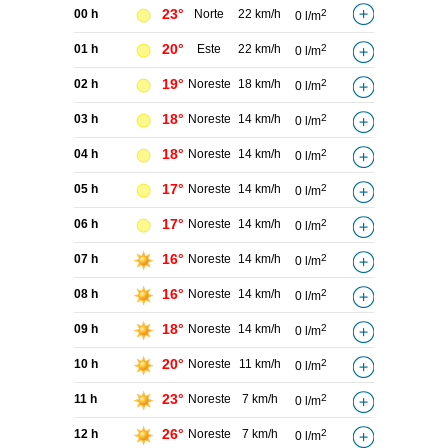
23°
00 h
Norte
22 km/h
2
0 l/m
20°
01 h
Este
22 km/h
2
0 l/m
19°
02 h
Noreste
18 km/h
2
0 l/m
18°
03 h
Noreste
14 km/h
2
0 l/m
18°
04 h
Noreste
14 km/h
2
0 l/m
17°
05 h
Noreste
14 km/h
2
0 l/m
17°
06 h
Noreste
14 km/h
2
0 l/m
16°
07 h
Noreste
14 km/h
2
0 l/m
16°
08 h
Noreste
14 km/h
2
0 l/m
18°
09 h
Noreste
14 km/h
2
0 l/m
20°
10 h
Noreste
11 km/h
2
0 l/m
23°
11 h
Noreste
7 km/h
2
0 l/m
26°
12 h
Noreste
7 km/h
2
0 l/m