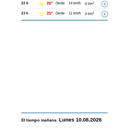
26°
22 h
Oeste
14 km/h
2
0 l/m
25°
23 h
Oeste
11 km/h
2
0 l/m
Lunes
10.08.2026
El tiempo
mañana