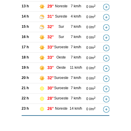
29°
13 h
Noreste
7 km/h
2
0 l/m
31°
14 h
Sureste
4 km/h
2
0 l/m
32°
15 h
Sur
7 km/h
2
0 l/m
32°
16 h
Sur
7 km/h
2
0 l/m
33°
17 h
Suroeste
7 km/h
2
0 l/m
33°
18 h
Oeste
7 km/h
2
0 l/m
33°
19 h
Oeste
11 km/h
2
0 l/m
32°
20 h
Suroeste
7 km/h
2
0 l/m
30°
21 h
Suroeste
7 km/h
2
0 l/m
28°
22 h
Suroeste
7 km/h
2
0 l/m
26°
23 h
Noreste
14 km/h
2
0 l/m