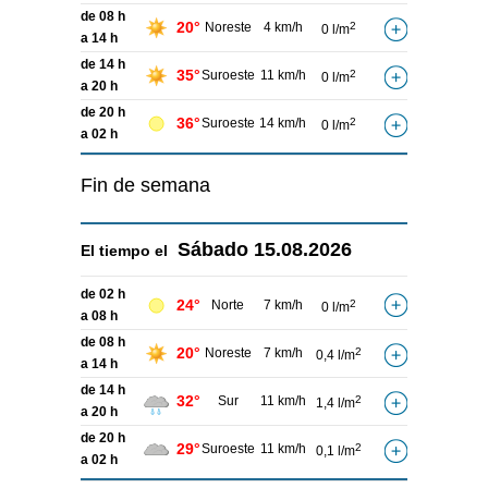
de 08 h
20°
Noreste
4 km/h
2
0 l/m
a 14 h
de 14 h
35°
Suroeste
11 km/h
2
0 l/m
a 20 h
de 20 h
36°
Suroeste
14 km/h
2
0 l/m
a 02 h
Fin de semana
Sábado
15.08.2026
El tiempo el
de 02 h
24°
Norte
7 km/h
2
0 l/m
a 08 h
de 08 h
20°
Noreste
7 km/h
2
0,4 l/m
a 14 h
de 14 h
32°
Sur
11 km/h
2
1,4 l/m
a 20 h
de 20 h
29°
Suroeste
11 km/h
2
0,1 l/m
a 02 h