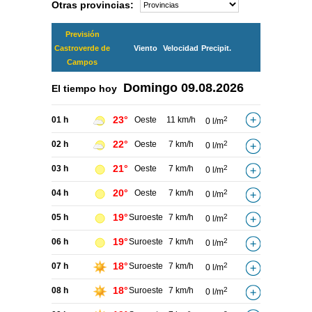
Otras provincias:
Previsión
Castroverde de
Viento
Velocidad
Precipit.
Campos
Domingo
09.08.2026
El tiempo hoy
23°
01 h
Oeste
11 km/h
2
0 l/m
22°
02 h
Oeste
7 km/h
2
0 l/m
21°
03 h
Oeste
7 km/h
2
0 l/m
20°
04 h
Oeste
7 km/h
2
0 l/m
19°
05 h
Suroeste
7 km/h
2
0 l/m
19°
06 h
Suroeste
7 km/h
2
0 l/m
18°
07 h
Suroeste
7 km/h
2
0 l/m
18°
08 h
Suroeste
7 km/h
2
0 l/m