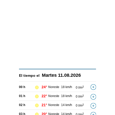
Martes
11.08.2026
El tiempo el
24°
00 h
Noreste
18 km/h
2
0 l/m
22°
01 h
Noreste
18 km/h
2
0 l/m
21°
02 h
Noreste
14 km/h
2
0 l/m
20°
03 h
Noreste
14 km/h
2
0 l/m