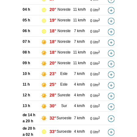
20°
04 h
Noreste
11 km/h
2
0 l/m
19°
05 h
Noreste
11 km/h
2
0 l/m
18°
06 h
Noreste
7 km/h
2
0 l/m
18°
07 h
Noreste
7 km/h
2
0 l/m
18°
08 h
Noreste
11 km/h
2
0 l/m
20°
09 h
Noreste
11 km/h
2
0 l/m
23°
10 h
Este
7 km/h
2
0 l/m
25°
11 h
Este
4 km/h
2
0 l/m
28°
12 h
Sureste
4 km/h
2
0 l/m
30°
13 h
Sur
4 km/h
2
0 l/m
de 14 h
32°
Suroeste
7 km/h
2
0 l/m
a 20 h
de 20 h
33°
Suroeste
4 km/h
2
0 l/m
a 02 h