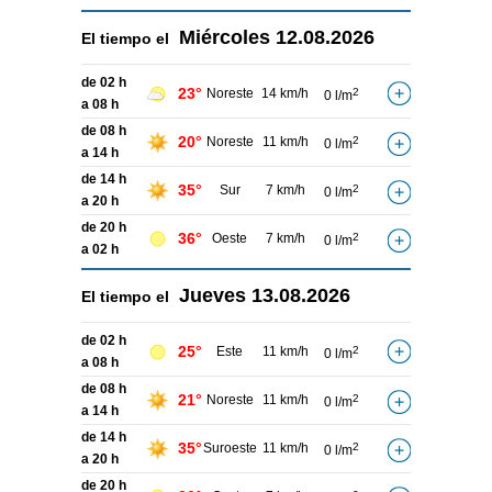
Miércoles
12.08.2026
El tiempo el
de 02 h
23°
Noreste
14 km/h
2
0 l/m
a 08 h
de 08 h
20°
Noreste
11 km/h
2
0 l/m
a 14 h
de 14 h
35°
Sur
7 km/h
2
0 l/m
a 20 h
de 20 h
36°
Oeste
7 km/h
2
0 l/m
a 02 h
Jueves
13.08.2026
El tiempo el
de 02 h
25°
Este
11 km/h
2
0 l/m
a 08 h
de 08 h
21°
Noreste
11 km/h
2
0 l/m
a 14 h
de 14 h
35°
Suroeste
11 km/h
2
0 l/m
a 20 h
de 20 h