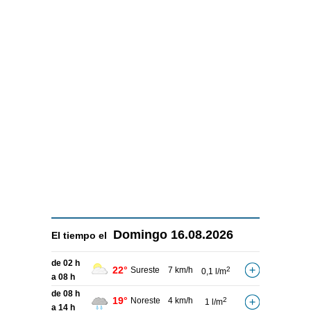
Domingo
16.08.2026
El tiempo el
de 02 h
22°
Sureste
7 km/h
2
0,1 l/m
a 08 h
de 08 h
19°
Noreste
4 km/h
2
1 l/m
a 14 h