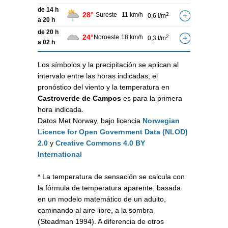
de 14 h
28°
Sureste
11 km/h
2
0,6 l/m
a 20 h
de 20 h
24°
Noroeste
18 km/h
2
0,3 l/m
a 02 h
Los símbolos y la precipitación se aplican al
intervalo entre las horas indicadas, el
pronóstico del viento y la temperatura en
Castroverde de Campos
es para la primera
hora indicada.
Datos Met Norway, bajo licencia
Norwegian
Licence for Open Government Data (NLOD)
2.0
y
Creative Commons 4.0 BY
International
* La temperatura de sensación se calcula con
la fórmula de temperatura aparente, basada
en un modelo matemático de un adulto,
caminando al aire libre, a la sombra
(Steadman 1994). A diferencia de otros