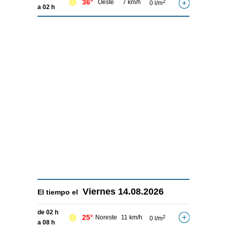
36°
Oeste
7 km/h
2
0 l/m
a 02 h
Viernes
14.08.2026
El tiempo el
de 02 h
25°
Noreste
11 km/h
2
0 l/m
a 08 h