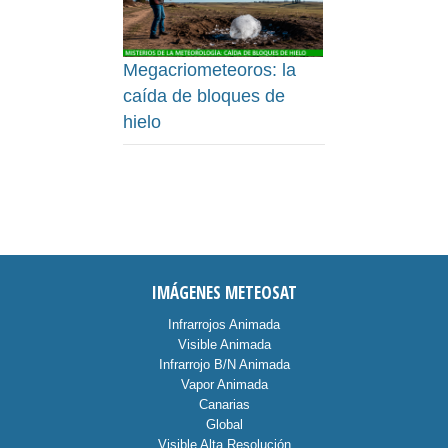
Megacriometeoros: la
caída de bloques de
hielo
IMÁGENES METEOSAT
Infrarrojos Animada
Visible Animada
Infrarrojo B/N Animada
Vapor Animada
Canarias
Global
Visible Alta Resolución