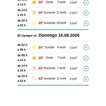
20°
Oeste
7 km/h
2
0 l/m
a 14 h
de 14 h
34°
Suroeste
11 km/h
2
0 l/m
a 20 h
de 20 h
35°
Suroeste
18 km/h
2
0 l/m
a 02 h
Domingo
16.08.2026
El tiempo el
de 02 h
24°
Sureste
4 km/h
2
0 l/m
a 08 h
de 08 h
19°
Oeste
7 km/h
2
0 l/m
a 14 h
de 14 h
33°
Suroeste
7 km/h
2
0 l/m
a 20 h
de 20 h
33°
Suroeste
11 km/h
2
0 l/m
a 02 h