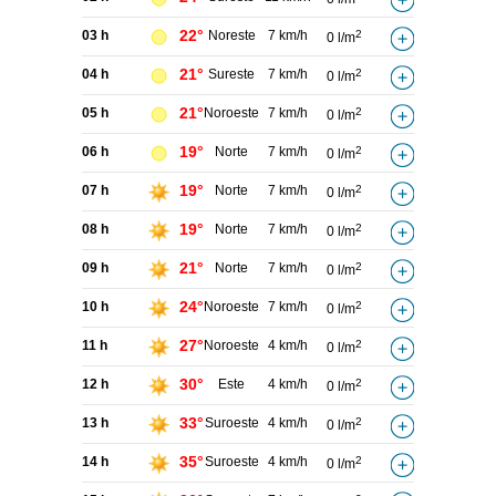
22°
03 h
Noreste
7 km/h
2
0 l/m
21°
04 h
Sureste
7 km/h
2
0 l/m
21°
05 h
Noroeste
7 km/h
2
0 l/m
19°
06 h
Norte
7 km/h
2
0 l/m
19°
07 h
Norte
7 km/h
2
0 l/m
19°
08 h
Norte
7 km/h
2
0 l/m
21°
09 h
Norte
7 km/h
2
0 l/m
24°
10 h
Noroeste
7 km/h
2
0 l/m
27°
11 h
Noroeste
4 km/h
2
0 l/m
30°
12 h
Este
4 km/h
2
0 l/m
33°
13 h
Suroeste
4 km/h
2
0 l/m
35°
14 h
Suroeste
4 km/h
2
0 l/m