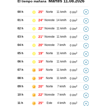
Martes
11.08.2026
El tiempo
mañana
25°
00 h
Norte
11 km/h
2
0 l/m
24°
01 h
Noreste
14 km/h
2
0 l/m
22°
02 h
Noreste
11 km/h
2
0 l/m
21°
03 h
Noreste
11 km/h
2
0 l/m
20°
04 h
Noreste
7 km/h
2
0 l/m
19°
05 h
Norte
11 km/h
2
0 l/m
19°
06 h
Norte
11 km/h
2
0 l/m
18°
07 h
Norte
11 km/h
2
0 l/m
18°
08 h
Norte
11 km/h
2
0 l/m
20°
09 h
Norte
7 km/h
2
0 l/m
22°
10 h
Noreste
7 km/h
2
0 l/m
25°
11 h
Este
4 km/h
2
0 l/m