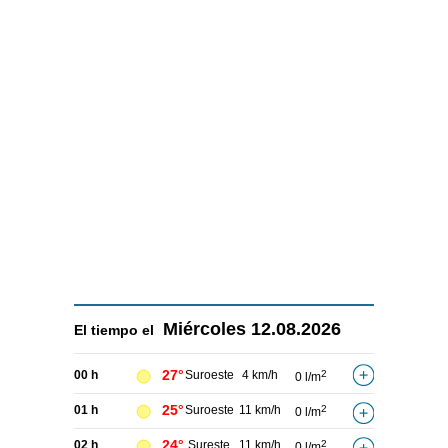
Miércoles
12.08.2026
El tiempo el
27°
00 h
Suroeste
4 km/h
2
0 l/m
25°
01 h
Suroeste
11 km/h
2
0 l/m
24°
02 h
Sureste
11 km/h
2
0 l/m