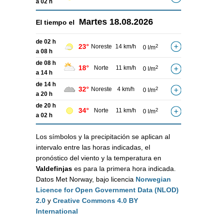
a 02 h
Martes
18.08.2026
El tiempo el
de 02 h
23°
Noreste
14 km/h
2
0 l/m
a 08 h
de 08 h
18°
Norte
11 km/h
2
0 l/m
a 14 h
de 14 h
32°
Noreste
4 km/h
2
0 l/m
a 20 h
de 20 h
34°
Norte
11 km/h
2
0 l/m
a 02 h
Los símbolos y la precipitación se aplican al
intervalo entre las horas indicadas, el
pronóstico del viento y la temperatura en
Valdefinjas
es para la primera hora indicada.
Datos Met Norway, bajo licencia
Norwegian
Licence for Open Government Data (NLOD)
2.0
y
Creative Commons 4.0 BY
International