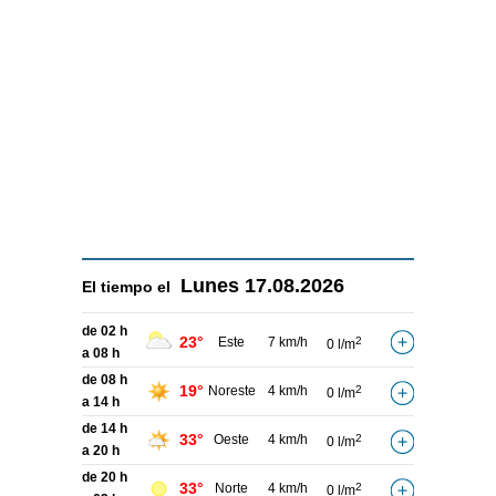
Lunes
17.08.2026
El tiempo el
de 02 h
23°
Este
7 km/h
2
0 l/m
a 08 h
de 08 h
19°
Noreste
4 km/h
2
0 l/m
a 14 h
de 14 h
33°
Oeste
4 km/h
2
0 l/m
a 20 h
de 20 h
33°
Norte
4 km/h
2
0 l/m