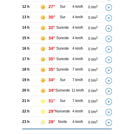
27°
12 h
Sur
4 km/h
2
0 l/m
30°
13 h
Sur
4 km/h
2
0 l/m
32°
14 h
Sureste
4 km/h
2
0 l/m
34°
15 h
Sureste
4 km/h
2
0 l/m
34°
16 h
Sureste
4 km/h
2
0 l/m
35°
17 h
Sureste
4 km/h
2
0 l/m
35°
18 h
Sureste
7 km/h
2
0 l/m
34°
19 h
Sur
7 km/h
2
0 l/m
34°
20 h
Suroeste
11 km/h
2
0 l/m
31°
21 h
Sur
7 km/h
2
0 l/m
29°
22 h
Noroeste
4 km/h
2
0 l/m
28°
23 h
Norte
4 km/h
2
0 l/m