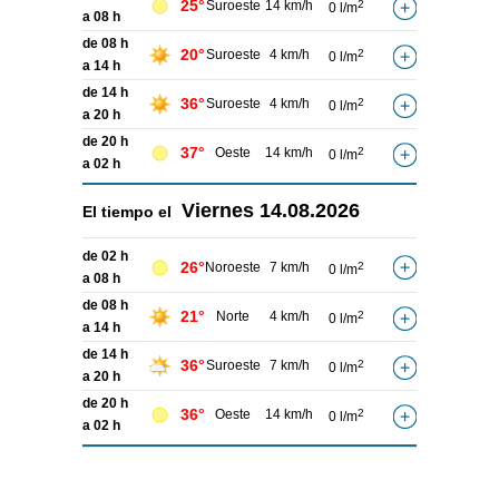
25°
Suroeste
14 km/h
2
0 l/m
a 08 h
de 08 h
20°
Suroeste
4 km/h
2
0 l/m
a 14 h
de 14 h
36°
Suroeste
4 km/h
2
0 l/m
a 20 h
de 20 h
37°
Oeste
14 km/h
2
0 l/m
a 02 h
Viernes
14.08.2026
El tiempo el
de 02 h
26°
Noroeste
7 km/h
2
0 l/m
a 08 h
de 08 h
21°
Norte
4 km/h
2
0 l/m
a 14 h
de 14 h
36°
Suroeste
7 km/h
2
0 l/m
a 20 h
de 20 h
36°
Oeste
14 km/h
2
0 l/m
a 02 h