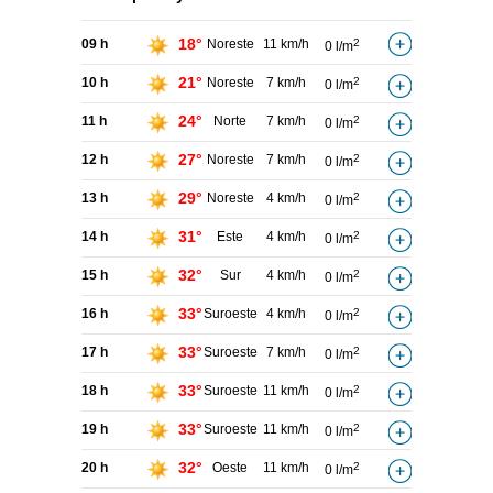
18°
09 h
Noreste
11 km/h
2
0 l/m
21°
10 h
Noreste
7 km/h
2
0 l/m
24°
11 h
Norte
7 km/h
2
0 l/m
27°
12 h
Noreste
7 km/h
2
0 l/m
29°
13 h
Noreste
4 km/h
2
0 l/m
31°
14 h
Este
4 km/h
2
0 l/m
32°
15 h
Sur
4 km/h
2
0 l/m
33°
16 h
Suroeste
4 km/h
2
0 l/m
33°
17 h
Suroeste
7 km/h
2
0 l/m
33°
18 h
Suroeste
11 km/h
2
0 l/m
33°
19 h
Suroeste
11 km/h
2
0 l/m
32°
20 h
Oeste
11 km/h
2
0 l/m