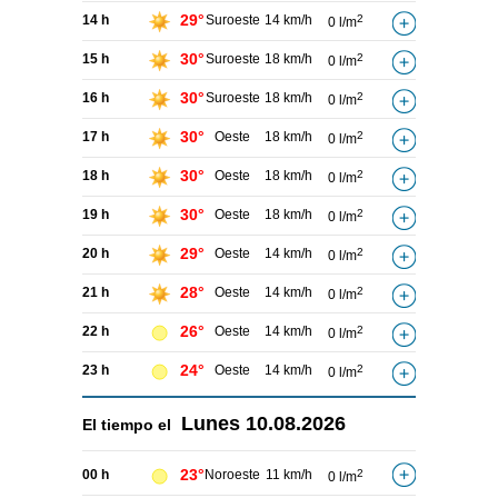
29°
14 h
Suroeste
14 km/h
2
0 l/m
30°
15 h
Suroeste
18 km/h
2
0 l/m
30°
16 h
Suroeste
18 km/h
2
0 l/m
30°
17 h
Oeste
18 km/h
2
0 l/m
30°
18 h
Oeste
18 km/h
2
0 l/m
30°
19 h
Oeste
18 km/h
2
0 l/m
29°
20 h
Oeste
14 km/h
2
0 l/m
28°
21 h
Oeste
14 km/h
2
0 l/m
26°
22 h
Oeste
14 km/h
2
0 l/m
24°
23 h
Oeste
14 km/h
2
0 l/m
Lunes
10.08.2026
El tiempo el
23°
00 h
Noroeste
11 km/h
2
0 l/m