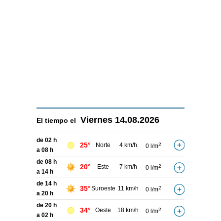
Viernes
14.08.2026
El tiempo el
de 02 h
25°
Norte
4 km/h
2
0 l/m
a 08 h
de 08 h
20°
Este
7 km/h
2
0 l/m
a 14 h
de 14 h
35°
Suroeste
11 km/h
2
0 l/m
a 20 h
de 20 h
34°
Oeste
18 km/h
2
0 l/m
a 02 h