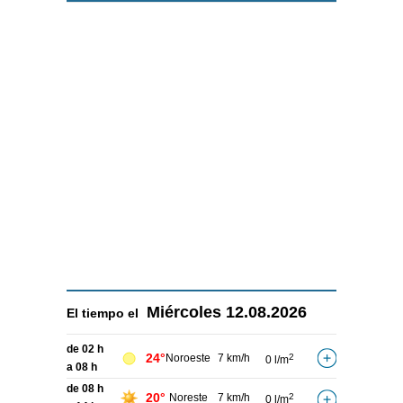
Miércoles
12.08.2026
El tiempo el
de 02 h
24°
Noroeste
7 km/h
2
0 l/m
a 08 h
de 08 h
20°
Noreste
7 km/h
2
0 l/m