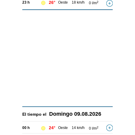
26°
23 h
Oeste
18 km/h
2
0 l/m
Domingo
09.08.2026
El tiempo el
24°
00 h
Oeste
14 km/h
2
0 l/m