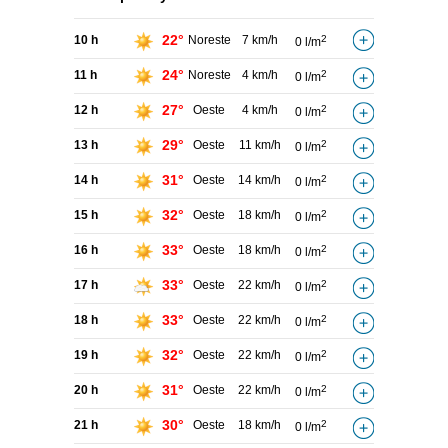
22°
10 h
Noreste
7 km/h
2
0 l/m
24°
11 h
Noreste
4 km/h
2
0 l/m
27°
12 h
Oeste
4 km/h
2
0 l/m
29°
13 h
Oeste
11 km/h
2
0 l/m
31°
14 h
Oeste
14 km/h
2
0 l/m
32°
15 h
Oeste
18 km/h
2
0 l/m
33°
16 h
Oeste
18 km/h
2
0 l/m
33°
17 h
Oeste
22 km/h
2
0 l/m
33°
18 h
Oeste
22 km/h
2
0 l/m
32°
19 h
Oeste
22 km/h
2
0 l/m
31°
20 h
Oeste
22 km/h
2
0 l/m
30°
21 h
Oeste
18 km/h
2
0 l/m