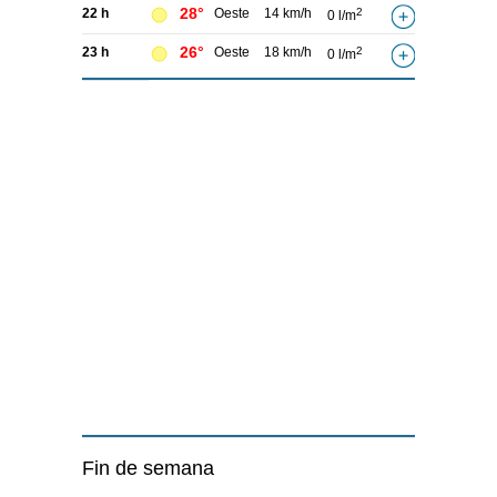
28°
22 h
Oeste
14 km/h
2
0 l/m
26°
23 h
Oeste
18 km/h
2
0 l/m
Fin de semana