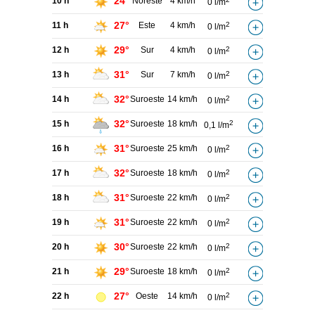
24°
10 h
Noreste
4 km/h
0 l/m
27°
11 h
Este
4 km/h
2
0 l/m
29°
12 h
Sur
4 km/h
2
0 l/m
31°
13 h
Sur
7 km/h
2
0 l/m
32°
14 h
Suroeste
14 km/h
2
0 l/m
32°
15 h
Suroeste
18 km/h
2
0,1 l/m
31°
16 h
Suroeste
25 km/h
2
0 l/m
32°
17 h
Suroeste
18 km/h
2
0 l/m
31°
18 h
Suroeste
22 km/h
2
0 l/m
31°
19 h
Suroeste
22 km/h
2
0 l/m
30°
20 h
Suroeste
22 km/h
2
0 l/m
29°
21 h
Suroeste
18 km/h
2
0 l/m
27°
22 h
Oeste
14 km/h
2
0 l/m