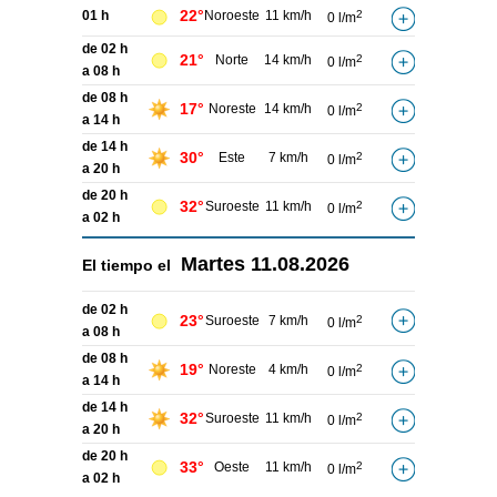
22°
01 h
Noroeste
11 km/h
2
0 l/m
de 02 h
21°
Norte
14 km/h
2
0 l/m
a 08 h
de 08 h
17°
Noreste
14 km/h
2
0 l/m
a 14 h
de 14 h
30°
Este
7 km/h
2
0 l/m
a 20 h
de 20 h
32°
Suroeste
11 km/h
2
0 l/m
a 02 h
Martes
11.08.2026
El tiempo el
de 02 h
23°
Suroeste
7 km/h
2
0 l/m
a 08 h
de 08 h
19°
Noreste
4 km/h
2
0 l/m
a 14 h
de 14 h
32°
Suroeste
11 km/h
2
0 l/m
a 20 h
de 20 h
33°
Oeste
11 km/h
2
0 l/m
a 02 h