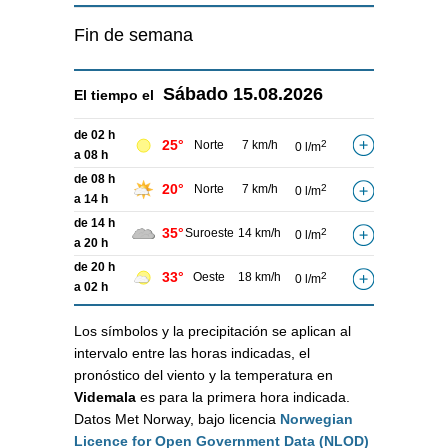
Fin de semana
Sábado
15.08.2026
El tiempo el
de 02 h
25°
Norte
7 km/h
2
0 l/m
a 08 h
de 08 h
20°
Norte
7 km/h
2
0 l/m
a 14 h
de 14 h
35°
Suroeste
14 km/h
2
0 l/m
a 20 h
de 20 h
33°
Oeste
18 km/h
2
0 l/m
a 02 h
Los símbolos y la precipitación se aplican al
intervalo entre las horas indicadas, el
pronóstico del viento y la temperatura en
Videmala
es para la primera hora indicada.
Datos Met Norway, bajo licencia
Norwegian
Licence for Open Government Data (NLOD)