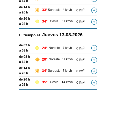
a 14 h
de 14 h
33°
Suroeste
4 km/h
2
0 l/m
a 20 h
de 20 h
34°
Oeste
11 km/h
2
0 l/m
a 02 h
Jueves
13.08.2026
El tiempo el
de 02 h
24°
Noreste
7 km/h
2
0 l/m
a 08 h
de 08 h
20°
Noreste
11 km/h
2
0 l/m
a 14 h
de 14 h
34°
Suroeste
7 km/h
2
0 l/m
a 20 h
de 20 h
35°
Oeste
14 km/h
2
0 l/m
a 02 h