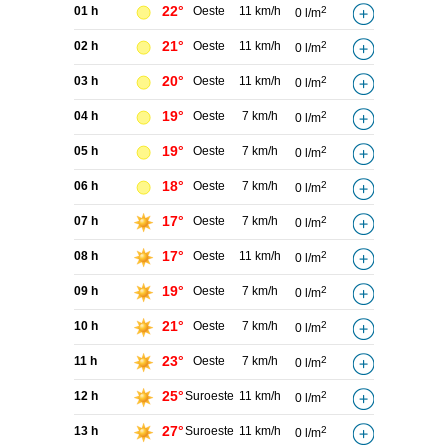
22°
01 h
Oeste
11 km/h
2
0 l/m
21°
02 h
Oeste
11 km/h
2
0 l/m
20°
03 h
Oeste
11 km/h
2
0 l/m
19°
04 h
Oeste
7 km/h
2
0 l/m
19°
05 h
Oeste
7 km/h
2
0 l/m
18°
06 h
Oeste
7 km/h
2
0 l/m
17°
07 h
Oeste
7 km/h
2
0 l/m
17°
08 h
Oeste
11 km/h
2
0 l/m
19°
09 h
Oeste
7 km/h
2
0 l/m
21°
10 h
Oeste
7 km/h
2
0 l/m
23°
11 h
Oeste
7 km/h
2
0 l/m
25°
12 h
Suroeste
11 km/h
2
0 l/m
27°
13 h
Suroeste
11 km/h
2
0 l/m