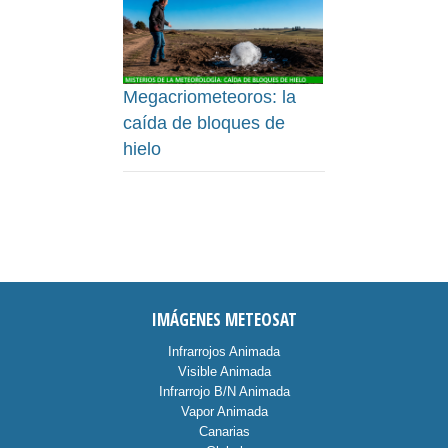
Megacriometeoros: la
caída de bloques de
hielo
IMÁGENES METEOSAT
Infrarrojos Animada
Visible Animada
Infrarrojo B/N Animada
Vapor Animada
Canarias