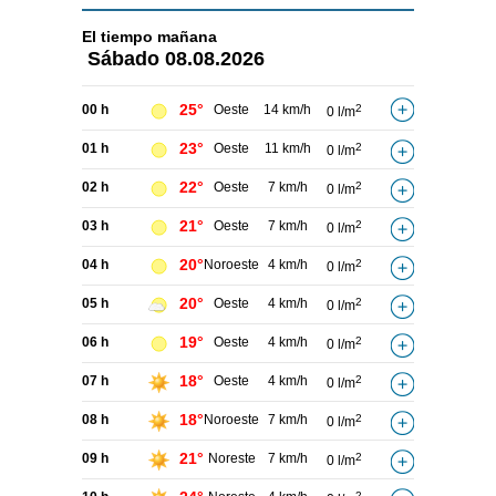
El tiempo
mañana
Sábado
08.08.2026
25°
00 h
Oeste
14 km/h
2
0 l/m
23°
01 h
Oeste
11 km/h
2
0 l/m
22°
02 h
Oeste
7 km/h
2
0 l/m
21°
03 h
Oeste
7 km/h
2
0 l/m
20°
04 h
Noroeste
4 km/h
2
0 l/m
20°
05 h
Oeste
4 km/h
2
0 l/m
19°
06 h
Oeste
4 km/h
2
0 l/m
18°
07 h
Oeste
4 km/h
2
0 l/m
18°
08 h
Noroeste
7 km/h
2
0 l/m
21°
09 h
Noreste
7 km/h
2
0 l/m
2