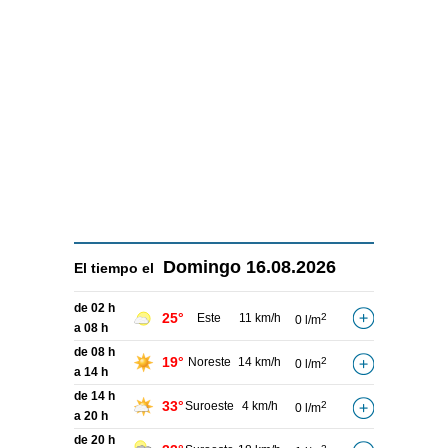
Domingo
16.08.2026
El tiempo el
de 02 h
25°
Este
11 km/h
2
0 l/m
a 08 h
de 08 h
19°
Noreste
14 km/h
2
0 l/m
a 14 h
de 14 h
33°
Suroeste
4 km/h
2
0 l/m
a 20 h
de 20 h