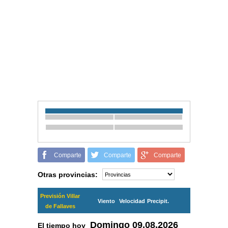
Comparte
Comparte
Comparte
Otras provincias:
Previsión Villar
Viento
Velocidad
Precipit.
de Fallaves
Domingo
09.08.2026
El tiempo hoy