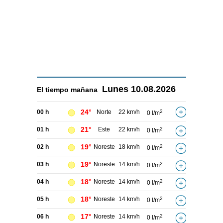
Lunes
10.08.2026
El tiempo
mañana
24°
00 h
Norte
22 km/h
2
0 l/m
21°
01 h
Este
22 km/h
2
0 l/m
19°
02 h
Noreste
18 km/h
2
0 l/m
19°
03 h
Noreste
14 km/h
2
0 l/m
18°
04 h
Noreste
14 km/h
2
0 l/m
18°
05 h
Noreste
14 km/h
2
0 l/m
17°
06 h
Noreste
14 km/h
2
0 l/m