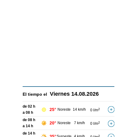
Viernes
14.08.2026
El tiempo el
de 02 h
25°
Noreste
14 km/h
2
0 l/m
a 08 h
de 08 h
20°
Noreste
7 km/h
2
0 l/m
a 14 h
de 14 h
35°
Suroeste
4 km/h
2