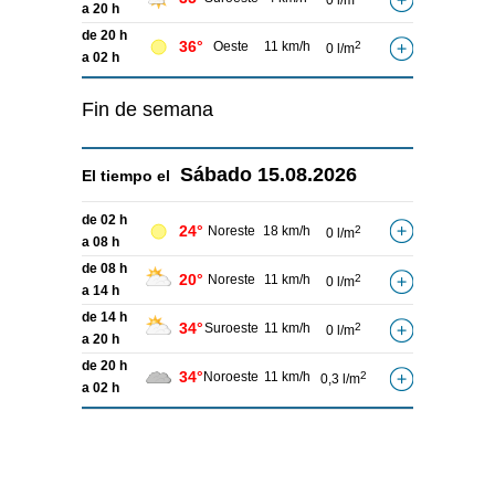
0 l/m
a 20 h
de 20 h
36°
Oeste
11 km/h
2
0 l/m
a 02 h
Fin de semana
Sábado
15.08.2026
El tiempo el
de 02 h
24°
Noreste
18 km/h
2
0 l/m
a 08 h
de 08 h
20°
Noreste
11 km/h
2
0 l/m
a 14 h
de 14 h
34°
Suroeste
11 km/h
2
0 l/m
a 20 h
de 20 h
34°
Noroeste
11 km/h
2
0,3 l/m
a 02 h