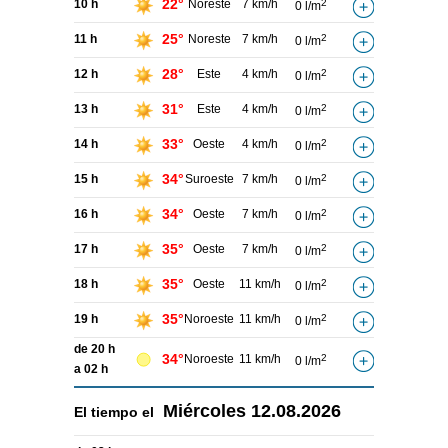
22°
10 h
Noreste
7 km/h
2
0 l/m
25°
11 h
Noreste
7 km/h
2
0 l/m
28°
12 h
Este
4 km/h
2
0 l/m
31°
13 h
Este
4 km/h
2
0 l/m
33°
14 h
Oeste
4 km/h
2
0 l/m
34°
15 h
Suroeste
7 km/h
2
0 l/m
34°
16 h
Oeste
7 km/h
2
0 l/m
35°
17 h
Oeste
7 km/h
2
0 l/m
35°
18 h
Oeste
11 km/h
2
0 l/m
35°
19 h
Noroeste
11 km/h
2
0 l/m
de 20 h
34°
Noroeste
11 km/h
2
0 l/m
a 02 h
Miércoles
12.08.2026
El tiempo el