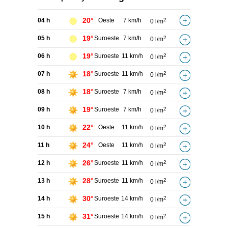
20°
04 h
Oeste
7 km/h
2
0 l/m
19°
05 h
Suroeste
7 km/h
2
0 l/m
19°
06 h
Suroeste
11 km/h
2
0 l/m
18°
07 h
Suroeste
11 km/h
2
0 l/m
18°
08 h
Suroeste
7 km/h
2
0 l/m
19°
09 h
Suroeste
7 km/h
2
0 l/m
22°
10 h
Oeste
11 km/h
2
0 l/m
24°
11 h
Oeste
11 km/h
2
0 l/m
26°
12 h
Suroeste
11 km/h
2
0 l/m
28°
13 h
Suroeste
11 km/h
2
0 l/m
30°
14 h
Suroeste
14 km/h
2
0 l/m
31°
15 h
Suroeste
14 km/h
2
0 l/m