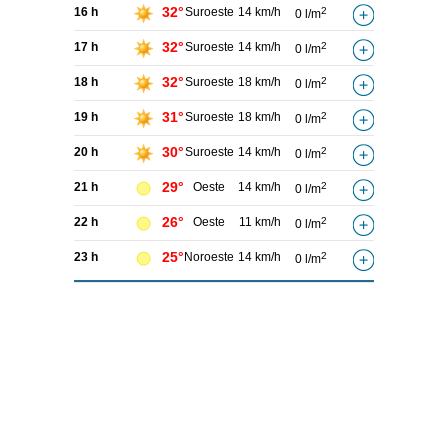
32°
16 h
Suroeste
14 km/h
2
0 l/m
32°
17 h
Suroeste
14 km/h
2
0 l/m
32°
18 h
Suroeste
18 km/h
2
0 l/m
31°
19 h
Suroeste
18 km/h
2
0 l/m
30°
20 h
Suroeste
14 km/h
2
0 l/m
29°
21 h
Oeste
14 km/h
2
0 l/m
26°
22 h
Oeste
11 km/h
2
0 l/m
25°
23 h
Noroeste
14 km/h
2
0 l/m