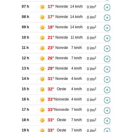
17°
07 h
Noreste
14 km/h
2
0 l/m
17°
08 h
Noreste
14 km/h
2
0 l/m
18°
09 h
Noreste
14 km/h
2
0 l/m
21°
10 h
Noreste
11 km/h
2
0 l/m
23°
11 h
Noreste
7 km/h
2
0 l/m
26°
12 h
Noreste
7 km/h
2
0 l/m
29°
13 h
Noreste
4 km/h
2
0 l/m
31°
14 h
Noreste
4 km/h
2
0 l/m
32°
15 h
Oeste
4 km/h
2
0 l/m
33°
16 h
Noroeste
4 km/h
2
0 l/m
33°
17 h
Noroeste
7 km/h
2
0 l/m
33°
18 h
Oeste
7 km/h
2
0 l/m
33°
19 h
Oeste
7 km/h
2
0 l/m