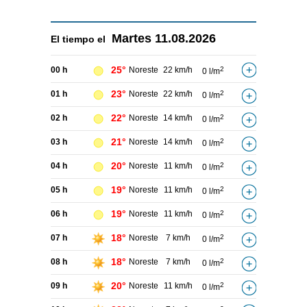
Martes
11.08.2026
El tiempo el
25°
00 h
Noreste
22 km/h
2
0 l/m
23°
01 h
Noreste
22 km/h
2
0 l/m
22°
02 h
Noreste
14 km/h
2
0 l/m
21°
03 h
Noreste
14 km/h
2
0 l/m
20°
04 h
Noreste
11 km/h
2
0 l/m
19°
05 h
Noreste
11 km/h
2
0 l/m
19°
06 h
Noreste
11 km/h
2
0 l/m
18°
07 h
Noreste
7 km/h
2
0 l/m
18°
08 h
Noreste
7 km/h
2
0 l/m
20°
09 h
Noreste
11 km/h
2
0 l/m