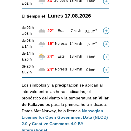
33°
Suroeste
18 km/h
2
1 l/m
a 02 h
Lunes
17.08.2026
El tiempo el
de 02 h
22°
Este
7 km/h
2
0,1 l/m
a 08 h
de 08 h
19°
Noreste
14 km/h
2
1,5 l/m
a 14 h
de 14 h
24°
Este
18 km/h
2
1 l/m
a 20 h
de 20 h
24°
Noreste
18 km/h
2
0 l/m
a 02 h
Los símbolos y la precipitación se aplican al
intervalo entre las horas indicadas, el
pronóstico del viento y la temperatura en
Villar
de Fallaves
es para la primera hora indicada.
Datos Met Norway, bajo licencia
Norwegian
Licence for Open Government Data (NLOD)
2.0
y
Creative Commons 4.0 BY
International