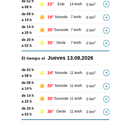
de 02 h
23°
Este
14 km/h
2
0 l/m
a 08 h
de 08 h
19°
Noreste
7 km/h
2
0 l/m
a 14 h
de 14 h
35°
Suroeste
7 km/h
2
0 l/m
a 20 h
de 20 h
35°
Oeste
7 km/h
2
0 l/m
a 02 h
Jueves
13.08.2026
El tiempo el
de 02 h
24°
Noreste
11 km/h
2
0 l/m
a 08 h
de 08 h
20°
Noreste
11 km/h
2
0 l/m
a 14 h
de 14 h
35°
Suroeste
11 km/h
2
0 l/m
a 20 h
de 20 h
36°
Oeste
11 km/h
2
0 l/m
a 02 h