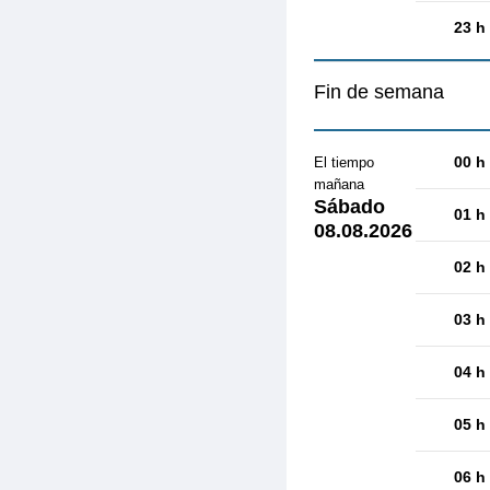
23 h
Fin de semana
00 h
El tiempo
mañana
Sábado
01 h
08.08.2026
02 h
03 h
04 h
05 h
06 h