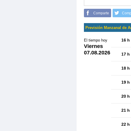
Comparte
Comp
Previsión Manzanal de A
16 h
El tiempo hoy
Viernes
07.08.2026
17 h
18 h
19 h
20 h
21 h
22 h