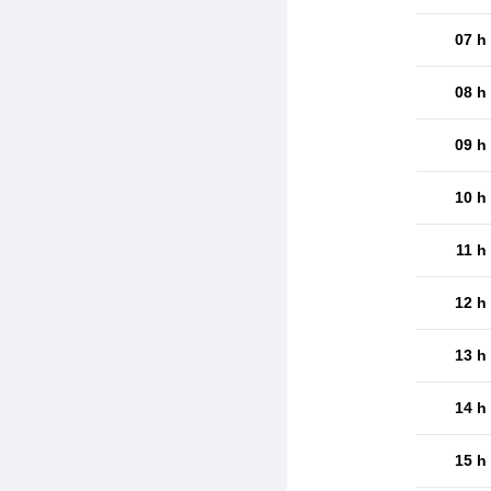
07 h
08 h
09 h
10 h
11 h
12 h
13 h
14 h
15 h