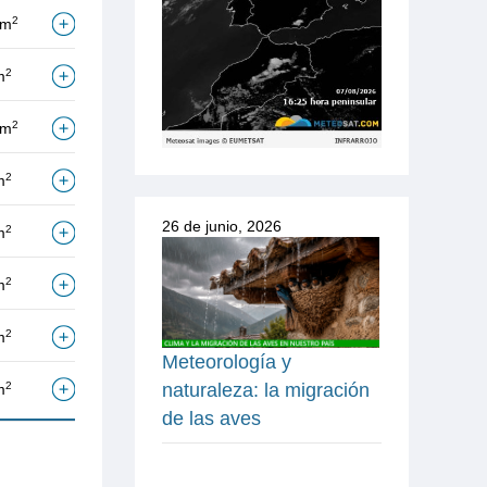
2
/m
2
m
2
/m
2
m
26 de junio, 2026
2
m
2
m
2
m
Meteorología y
2
naturaleza: la migración
m
de las aves