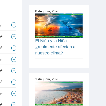
8 de junio, 2026
2
m
2
m
El Niño y la Niña:
¿realmente afectan a
2
m
nuestro clima?
2
m
2
m
1 de junio, 2026
2
m
2
m
2
m