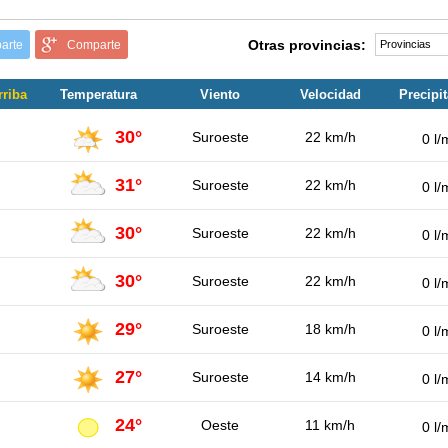
Otras provincias:
arte
Comparte
rriba
Temperatura
Viento
Velocidad
Precipi
30°
Suroeste
22 km/h
0 l/
31°
Suroeste
22 km/h
0 l/
30°
Suroeste
22 km/h
0 l/
30°
Suroeste
22 km/h
0 l/
29°
Suroeste
18 km/h
0 l/
27°
Suroeste
14 km/h
0 l/
24°
Oeste
11 km/h
0 l/