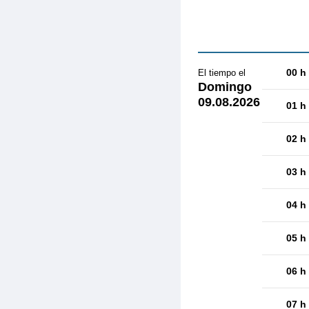
00 h
El tiempo el
Domingo
09.08.2026
01 h
02 h
03 h
04 h
05 h
06 h
07 h