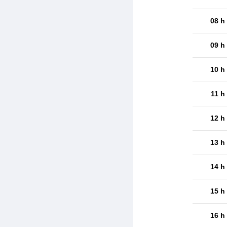
08 h
09 h
10 h
11 h
12 h
13 h
14 h
15 h
16 h