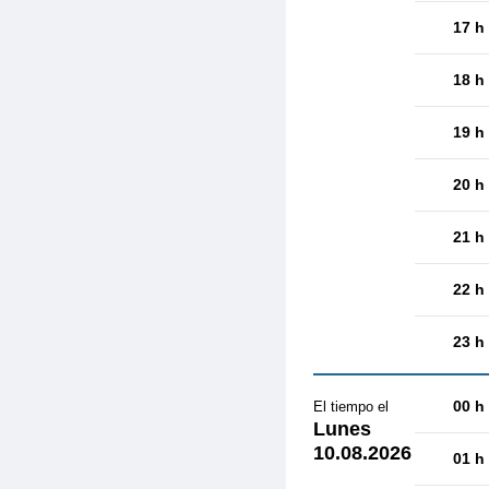
17 h
18 h
19 h
20 h
21 h
22 h
23 h
00 h
El tiempo el
Lunes
10.08.2026
01 h