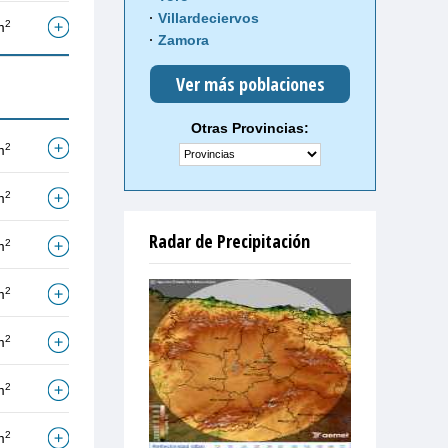
Villardeciervos
2
m
Zamora
Ver más poblaciones
Otras Provincias:
2
m
2
m
Radar de Precipitación
2
m
2
m
2
m
2
m
2
m