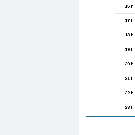
16 h
17 h
18 h
19 h
20 h
21 h
22 h
23 h