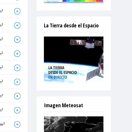
2
m
La Tierra desde el Espacio
2
m
2
m
2
m
2
m
2
m
2
m
Imagen Meteosat
2
m
2
/m