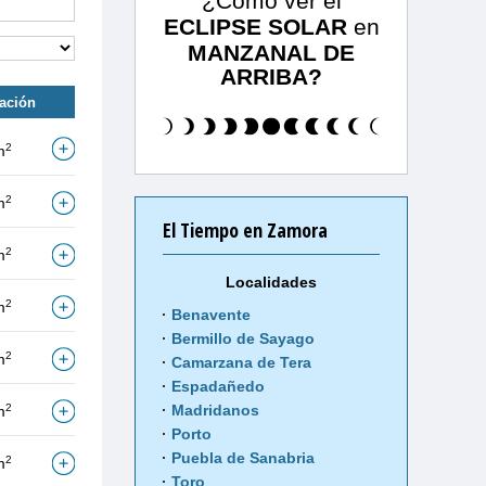
¿Cómo ver el
ECLIPSE SOLAR
en
MANZANAL DE
ARRIBA?
tación
2
m
2
m
El Tiempo en Zamora
2
m
Localidades
2
m
Benavente
Bermillo de Sayago
2
m
Camarzana de Tera
Espadañedo
2
Madridanos
m
Porto
Puebla de Sanabria
2
m
Toro