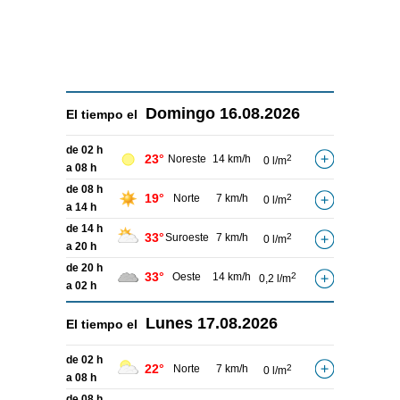
Domingo
16.08.2026
El tiempo el
de 02 h
23°
Noreste
14 km/h
2
0 l/m
a 08 h
de 08 h
19°
Norte
7 km/h
2
0 l/m
a 14 h
de 14 h
33°
Suroeste
7 km/h
2
0 l/m
a 20 h
de 20 h
33°
Oeste
14 km/h
2
0,2 l/m
a 02 h
Lunes
17.08.2026
El tiempo el
de 02 h
22°
Norte
7 km/h
2
0 l/m
a 08 h
de 08 h