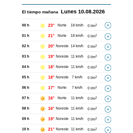
Lunes
10.08.2026
El tiempo
mañana
23°
00 h
Norte
18 km/h
2
0 l/m
21°
01 h
Norte
18 km/h
2
0 l/m
20°
02 h
Noreste
14 km/h
2
0 l/m
19°
03 h
Noreste
11 km/h
2
0 l/m
18°
04 h
Noreste
11 km/h
2
0 l/m
18°
05 h
Noreste
7 km/h
2
0 l/m
17°
06 h
Norte
7 km/h
2
0 l/m
16°
07 h
Norte
11 km/h
2
0 l/m
16°
08 h
Noreste
11 km/h
2
0 l/m
19°
09 h
Noreste
11 km/h
2
0 l/m
21°
10 h
Noreste
11 km/h
2
0 l/m