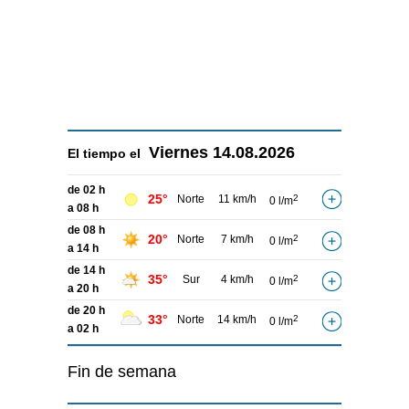
Viernes
14.08.2026
El tiempo el
de 02 h
25°
Norte
11 km/h
2
0 l/m
a 08 h
de 08 h
20°
Norte
7 km/h
2
0 l/m
a 14 h
de 14 h
35°
Sur
4 km/h
2
0 l/m
a 20 h
de 20 h
33°
Norte
14 km/h
2
0 l/m
a 02 h
Fin de semana