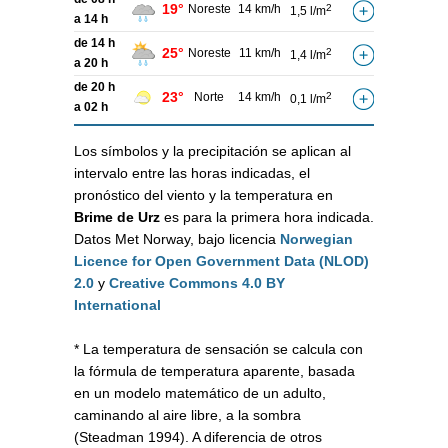
19°
Noreste
14 km/h
2
1,5 l/m
a 14 h
de 14 h
25°
Noreste
11 km/h
2
1,4 l/m
a 20 h
de 20 h
23°
Norte
14 km/h
2
0,1 l/m
a 02 h
Los símbolos y la precipitación se aplican al
intervalo entre las horas indicadas, el
pronóstico del viento y la temperatura en
Brime de Urz
es para la primera hora indicada.
Datos Met Norway, bajo licencia
Norwegian
Licence for Open Government Data (NLOD)
2.0
y
Creative Commons 4.0 BY
International
* La temperatura de sensación se calcula con
la fórmula de temperatura aparente, basada
en un modelo matemático de un adulto,
caminando al aire libre, a la sombra
(Steadman 1994). A diferencia de otros