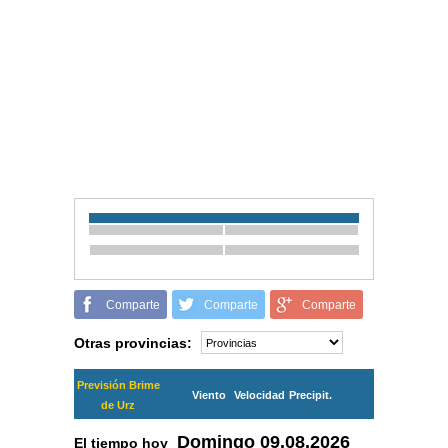
Comparte
Comparte
Comparte
Otras provincias:
Previsión Brime
Viento
Velocidad
Precipit.
de Urz
Domingo
09.08.2026
El tiempo hoy