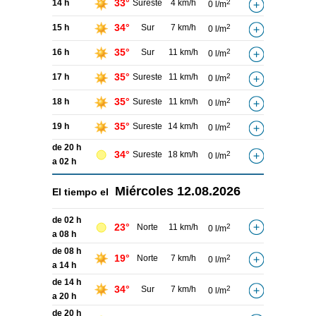
33°
14 h
Sureste
4 km/h
2
0 l/m
34°
15 h
Sur
7 km/h
2
0 l/m
35°
16 h
Sur
11 km/h
2
0 l/m
35°
17 h
Sureste
11 km/h
2
0 l/m
35°
18 h
Sureste
11 km/h
2
0 l/m
35°
19 h
Sureste
14 km/h
2
0 l/m
de 20 h
34°
Sureste
18 km/h
2
0 l/m
a 02 h
Miércoles
12.08.2026
El tiempo el
de 02 h
23°
Norte
11 km/h
2
0 l/m
a 08 h
de 08 h
19°
Norte
7 km/h
2
0 l/m
a 14 h
de 14 h
34°
Sur
7 km/h
2
0 l/m
a 20 h
de 20 h