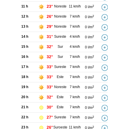
23°
11 h
Noreste
11 km/h
2
0 l/m
26°
12 h
Noreste
7 km/h
2
0 l/m
29°
13 h
Noreste
7 km/h
2
0 l/m
31°
14 h
Sureste
4 km/h
2
0 l/m
32°
15 h
Sur
4 km/h
2
0 l/m
32°
16 h
Sur
7 km/h
2
0 l/m
33°
17 h
Sureste
7 km/h
2
0 l/m
33°
18 h
Este
7 km/h
2
0 l/m
33°
19 h
Noreste
7 km/h
2
0 l/m
32°
20 h
Este
7 km/h
2
0 l/m
30°
21 h
Este
7 km/h
2
0 l/m
27°
22 h
Sureste
7 km/h
2
0 l/m
26°
23 h
Suroeste
11 km/h
2
0 l/m