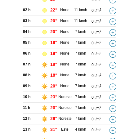
22°
02 h
Norte
11 km/h
2
0 l/m
20°
03 h
Norte
11 km/h
2
0 l/m
20°
04 h
Norte
7 km/h
2
0 l/m
19°
05 h
Norte
7 km/h
2
0 l/m
18°
06 h
Norte
7 km/h
2
0 l/m
18°
07 h
Norte
7 km/h
2
0 l/m
18°
08 h
Norte
7 km/h
2
0 l/m
20°
09 h
Norte
7 km/h
2
0 l/m
23°
10 h
Noreste
7 km/h
2
0 l/m
26°
11 h
Noreste
7 km/h
2
0 l/m
29°
12 h
Noreste
7 km/h
2
0 l/m
31°
13 h
Este
4 km/h
2
0 l/m