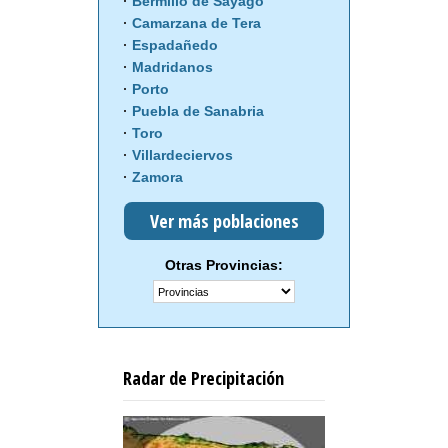
Bermillo de Sayago
Camarzana de Tera
Espadañedo
Madridanos
Porto
Puebla de Sanabria
Toro
Villardeciervos
Zamora
Ver más poblaciones
Otras Provincias:
Radar de Precipitación