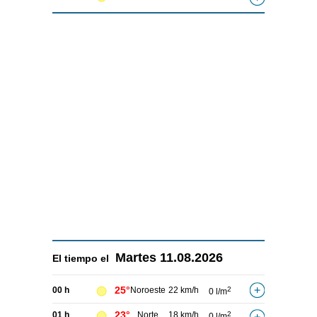
Martes
11.08.2026
El tiempo el
25°
00 h
Noroeste
22 km/h
2
0 l/m
23°
01 h
Norte
18 km/h
2
0 l/m