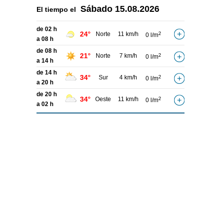
Sábado
15.08.2026
El tiempo el
de 02 h
24°
Norte
11 km/h
2
0 l/m
a 08 h
de 08 h
21°
Norte
7 km/h
2
0 l/m
a 14 h
de 14 h
34°
Sur
4 km/h
2
0 l/m
a 20 h
de 20 h
34°
Oeste
11 km/h
2
0 l/m
a 02 h