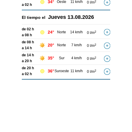
34°
Oeste
11 km/h
2
0 l/m
a 02 h
Jueves
13.08.2026
El tiempo el
de 02 h
24°
Norte
14 km/h
2
0 l/m
a 08 h
de 08 h
20°
Norte
7 km/h
2
0 l/m
a 14 h
de 14 h
35°
Sur
4 km/h
2
0 l/m
a 20 h
de 20 h
36°
Suroeste
11 km/h
2
0 l/m
a 02 h