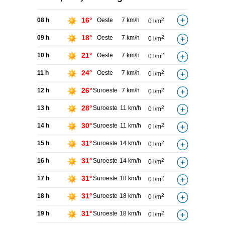
16°
08 h
Oeste
7 km/h
2
0 l/m
18°
09 h
Oeste
7 km/h
2
0 l/m
21°
10 h
Oeste
7 km/h
2
0 l/m
24°
11 h
Oeste
7 km/h
2
0 l/m
26°
12 h
Suroeste
7 km/h
2
0 l/m
28°
13 h
Suroeste
11 km/h
2
0 l/m
30°
14 h
Suroeste
11 km/h
2
0 l/m
31°
15 h
Suroeste
14 km/h
2
0 l/m
31°
16 h
Suroeste
14 km/h
2
0 l/m
31°
17 h
Suroeste
18 km/h
2
0 l/m
31°
18 h
Suroeste
18 km/h
2
0 l/m
31°
19 h
Suroeste
18 km/h
2
0 l/m