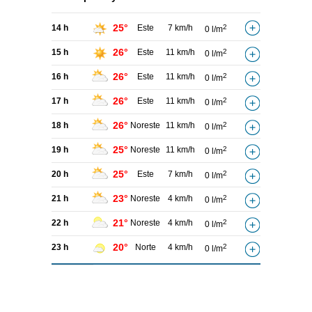
25°
14 h
Este
7 km/h
2
0 l/m
26°
15 h
Este
11 km/h
2
0 l/m
26°
16 h
Este
11 km/h
2
0 l/m
26°
17 h
Este
11 km/h
2
0 l/m
26°
18 h
Noreste
11 km/h
2
0 l/m
25°
19 h
Noreste
11 km/h
2
0 l/m
25°
20 h
Este
7 km/h
2
0 l/m
23°
21 h
Noreste
4 km/h
2
0 l/m
21°
22 h
Noreste
4 km/h
2
0 l/m
20°
23 h
Norte
4 km/h
2
0 l/m