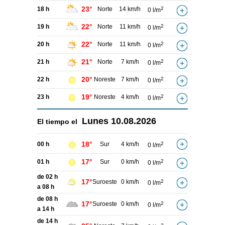
23°
18 h
Norte
14 km/h
2
0 l/m
22°
19 h
Norte
11 km/h
2
0 l/m
22°
20 h
Norte
11 km/h
2
0 l/m
21°
21 h
Norte
7 km/h
2
0 l/m
20°
22 h
Noreste
7 km/h
2
0 l/m
19°
23 h
Noreste
4 km/h
2
0 l/m
Lunes
10.08.2026
El tiempo el
18°
00 h
Sur
4 km/h
2
0 l/m
17°
01 h
Sur
0 km/h
2
0 l/m
de 02 h
17°
Suroeste
0 km/h
2
0 l/m
a 08 h
de 08 h
17°
Suroeste
0 km/h
2
0 l/m
a 14 h
de 14 h