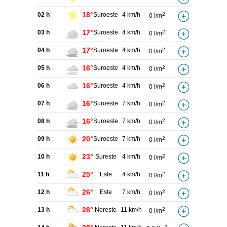
18°
02 h
Suroeste
4 km/h
2
0 l/m
17°
03 h
Suroeste
4 km/h
2
0 l/m
17°
04 h
Suroeste
4 km/h
2
0 l/m
16°
05 h
Suroeste
4 km/h
2
0 l/m
16°
06 h
Suroeste
4 km/h
2
0 l/m
16°
07 h
Suroeste
7 km/h
2
0 l/m
16°
08 h
Suroeste
7 km/h
2
0 l/m
20°
09 h
Suroeste
7 km/h
2
0 l/m
23°
10 h
Sureste
4 km/h
2
0 l/m
25°
11 h
Este
4 km/h
2
0 l/m
26°
12 h
Este
7 km/h
2
0 l/m
28°
13 h
Noreste
11 km/h
2
0 l/m
2