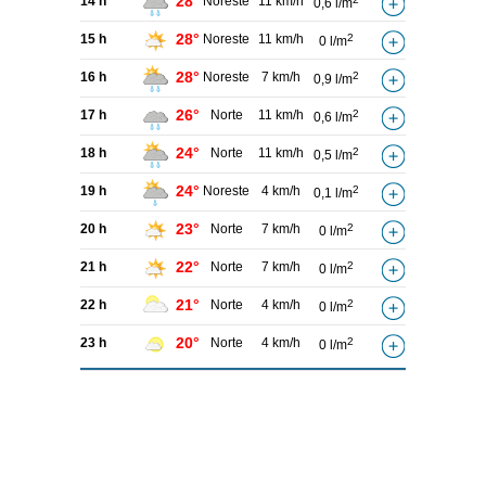
28°
14 h
Noreste
11 km/h
0,6 l/m
28°
15 h
Noreste
11 km/h
2
0 l/m
28°
16 h
Noreste
7 km/h
2
0,9 l/m
26°
17 h
Norte
11 km/h
2
0,6 l/m
24°
18 h
Norte
11 km/h
2
0,5 l/m
24°
19 h
Noreste
4 km/h
2
0,1 l/m
23°
20 h
Norte
7 km/h
2
0 l/m
22°
21 h
Norte
7 km/h
2
0 l/m
21°
22 h
Norte
4 km/h
2
0 l/m
20°
23 h
Norte
4 km/h
2
0 l/m