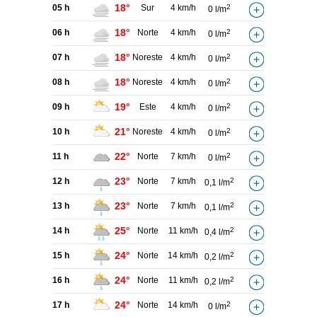
18°
05 h
Sur
4 km/h
2
0 l/m
18°
06 h
Norte
4 km/h
2
0 l/m
18°
07 h
Noreste
4 km/h
2
0 l/m
18°
08 h
Noreste
4 km/h
2
0 l/m
19°
09 h
Este
4 km/h
2
0 l/m
21°
10 h
Noreste
4 km/h
2
0 l/m
22°
11 h
Norte
7 km/h
2
0 l/m
23°
12 h
Norte
7 km/h
2
0,1 l/m
23°
13 h
Norte
7 km/h
2
0,1 l/m
25°
14 h
Norte
11 km/h
2
0,4 l/m
24°
15 h
Norte
14 km/h
2
0,2 l/m
24°
16 h
Norte
11 km/h
2
0,2 l/m
24°
17 h
Norte
14 km/h
2
0 l/m