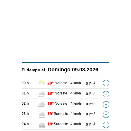
Domingo
09.08.2026
El tiempo el
20°
00 h
Noreste
4 km/h
2
0 l/m
19°
01 h
Noreste
4 km/h
2
0 l/m
19°
02 h
Noreste
4 km/h
2
0 l/m
19°
03 h
Suroeste
4 km/h
2
0 l/m
18°
04 h
Suroeste
4 km/h
2
0 l/m