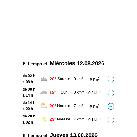
Miércoles
12.08.2026
El tiempo el
de 02 h
20°
Sureste
0 km/h
2
0 l/m
a 08 h
de 08 h
19°
Sur
0 km/h
2
0,3 l/m
a 14 h
de 14 h
26°
Noreste
7 km/h
2
0 l/m
a 20 h
de 20 h
23°
Noreste
7 km/h
2
0,1 l/m
a 02 h
Jueves
13.08.2026
El tiempo el