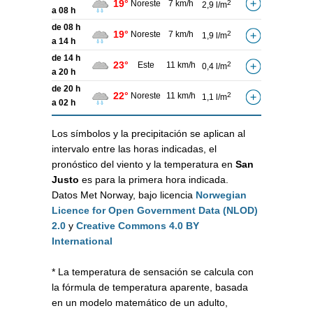
19°
Noreste
7 km/h
2
2,9 l/m
a 08 h
de 08 h
19°
Noreste
7 km/h
2
1,9 l/m
a 14 h
de 14 h
23°
Este
11 km/h
2
0,4 l/m
a 20 h
de 20 h
22°
Noreste
11 km/h
2
1,1 l/m
a 02 h
Los símbolos y la precipitación se aplican al
intervalo entre las horas indicadas, el
pronóstico del viento y la temperatura en
San
Justo
es para la primera hora indicada.
Datos Met Norway, bajo licencia
Norwegian
Licence for Open Government Data (NLOD)
2.0
y
Creative Commons 4.0 BY
International
* La temperatura de sensación se calcula con
la fórmula de temperatura aparente, basada
en un modelo matemático de un adulto,