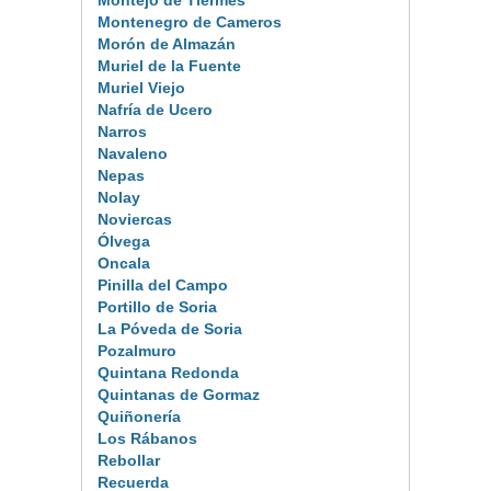
Montejo de Tiermes
Montenegro de Cameros
Morón de Almazán
Muriel de la Fuente
Muriel Viejo
Nafría de Ucero
Narros
Navaleno
Nepas
Nolay
Noviercas
Ólvega
Oncala
Pinilla del Campo
Portillo de Soria
La Póveda de Soria
Pozalmuro
Quintana Redonda
Quintanas de Gormaz
Quiñonería
Los Rábanos
Rebollar
Recuerda