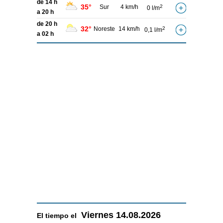
de 14 h
35°
Sur
4 km/h
2
0 l/m
a 20 h
de 20 h
32°
Noreste
14 km/h
2
0,1 l/m
a 02 h
Viernes
14.08.2026
El tiempo el