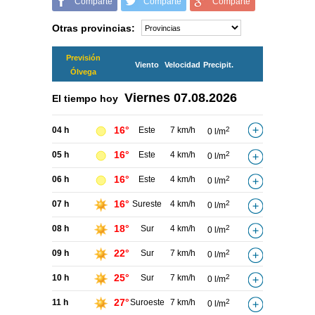
Comparte
Comparte
Comparte
Otras provincias:
Previsión
Viento
Velocidad
Precipit.
Ólvega
Viernes
07.08.2026
El tiempo hoy
16°
04 h
Este
7 km/h
2
0 l/m
16°
05 h
Este
4 km/h
2
0 l/m
16°
06 h
Este
4 km/h
2
0 l/m
16°
07 h
Sureste
4 km/h
2
0 l/m
18°
08 h
Sur
4 km/h
2
0 l/m
22°
09 h
Sur
7 km/h
2
0 l/m
25°
10 h
Sur
7 km/h
2
0 l/m
27°
11 h
Suroeste
7 km/h
2
0 l/m