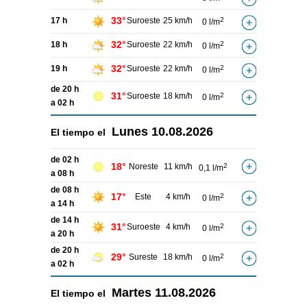
33°
17 h
Suroeste
25 km/h
2
0 l/m
32°
18 h
Suroeste
22 km/h
2
0 l/m
32°
19 h
Suroeste
22 km/h
2
0 l/m
de 20 h
31°
Suroeste
18 km/h
2
0 l/m
a 02 h
Lunes
10.08.2026
El tiempo el
de 02 h
18°
Noreste
11 km/h
2
0,1 l/m
a 08 h
de 08 h
17°
Este
4 km/h
2
0 l/m
a 14 h
de 14 h
31°
Suroeste
4 km/h
2
0 l/m
a 20 h
de 20 h
29°
Sureste
18 km/h
2
0 l/m
a 02 h
Martes
11.08.2026
El tiempo el