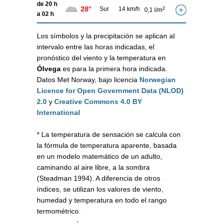
de 20 h
28°
Sur
14 km/h
2
0,1 l/m
a 02 h
Los símbolos y la precipitación se aplican al
intervalo entre las horas indicadas, el
pronóstico del viento y la temperatura en
Ólvega
es para la primera hora indicada.
Datos Met Norway, bajo licencia
Norwegian
Licence for Open Government Data (NLOD)
2.0
y
Creative Commons 4.0 BY
International
* La temperatura de sensación se calcula con
la fórmula de temperatura aparente, basada
en un modelo matemático de un adulto,
caminando al aire libre, a la sombra
(Steadman 1994). A diferencia de otros
índices, se utilizan los valores de viento,
humedad y temperatura en todo el rango
termométrico.