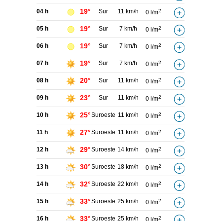
19°
04 h
Sur
11 km/h
2
0 l/m
19°
05 h
Sur
7 km/h
2
0 l/m
19°
06 h
Sur
7 km/h
2
0 l/m
19°
07 h
Sur
7 km/h
2
0 l/m
20°
08 h
Sur
11 km/h
2
0 l/m
23°
09 h
Sur
11 km/h
2
0 l/m
25°
10 h
Suroeste
11 km/h
2
0 l/m
27°
11 h
Suroeste
11 km/h
2
0 l/m
29°
12 h
Suroeste
14 km/h
2
0 l/m
30°
13 h
Suroeste
18 km/h
2
0 l/m
32°
14 h
Suroeste
22 km/h
2
0 l/m
33°
15 h
Suroeste
25 km/h
2
0 l/m
33°
16 h
Suroeste
25 km/h
2
0 l/m