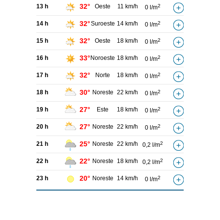
32°
13 h
Oeste
11 km/h
2
0 l/m
32°
14 h
Suroeste
14 km/h
2
0 l/m
32°
15 h
Oeste
18 km/h
2
0 l/m
33°
16 h
Noroeste
18 km/h
2
0 l/m
32°
17 h
Norte
18 km/h
2
0 l/m
30°
18 h
Noreste
22 km/h
2
0 l/m
27°
19 h
Este
18 km/h
2
0 l/m
27°
20 h
Noreste
22 km/h
2
0 l/m
25°
21 h
Noreste
22 km/h
2
0,2 l/m
22°
22 h
Noreste
18 km/h
2
0,2 l/m
20°
23 h
Noreste
14 km/h
2
0 l/m