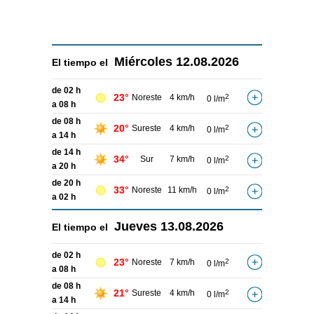
Miércoles
12.08.2026
El tiempo el
de 02 h
23°
Noreste
4 km/h
2
0 l/m
a 08 h
de 08 h
20°
Sureste
4 km/h
2
0 l/m
a 14 h
de 14 h
34°
Sur
7 km/h
2
0 l/m
a 20 h
de 20 h
33°
Noreste
11 km/h
2
0 l/m
a 02 h
Jueves
13.08.2026
El tiempo el
de 02 h
23°
Noreste
7 km/h
2
0 l/m
a 08 h
de 08 h
21°
Sureste
4 km/h
2
0 l/m
a 14 h