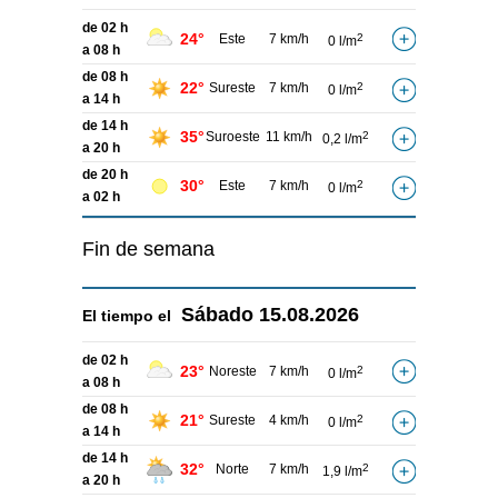
de 02 h
24°
Este
7 km/h
2
0 l/m
a 08 h
de 08 h
22°
Sureste
7 km/h
2
0 l/m
a 14 h
de 14 h
35°
Suroeste
11 km/h
2
0,2 l/m
a 20 h
de 20 h
30°
Este
7 km/h
2
0 l/m
a 02 h
Fin de semana
Sábado
15.08.2026
El tiempo el
de 02 h
23°
Noreste
7 km/h
2
0 l/m
a 08 h
de 08 h
21°
Sureste
4 km/h
2
0 l/m
a 14 h
de 14 h
32°
Norte
7 km/h
2
1,9 l/m
a 20 h