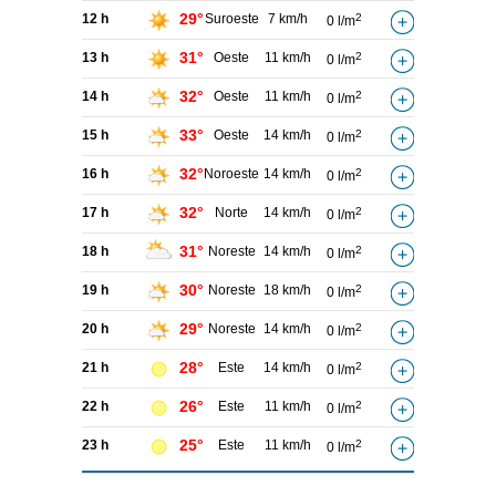
29°
12 h
Suroeste
7 km/h
2
0 l/m
31°
13 h
Oeste
11 km/h
2
0 l/m
32°
14 h
Oeste
11 km/h
2
0 l/m
33°
15 h
Oeste
14 km/h
2
0 l/m
32°
16 h
Noroeste
14 km/h
2
0 l/m
32°
17 h
Norte
14 km/h
2
0 l/m
31°
18 h
Noreste
14 km/h
2
0 l/m
30°
19 h
Noreste
18 km/h
2
0 l/m
29°
20 h
Noreste
14 km/h
2
0 l/m
28°
21 h
Este
14 km/h
2
0 l/m
26°
22 h
Este
11 km/h
2
0 l/m
25°
23 h
Este
11 km/h
2
0 l/m