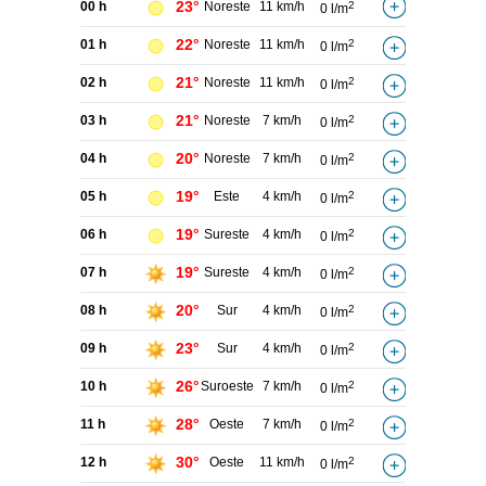
23°
00 h
Noreste
11 km/h
2
0 l/m
22°
01 h
Noreste
11 km/h
2
0 l/m
21°
02 h
Noreste
11 km/h
2
0 l/m
21°
03 h
Noreste
7 km/h
2
0 l/m
20°
04 h
Noreste
7 km/h
2
0 l/m
19°
05 h
Este
4 km/h
2
0 l/m
19°
06 h
Sureste
4 km/h
2
0 l/m
19°
07 h
Sureste
4 km/h
2
0 l/m
20°
08 h
Sur
4 km/h
2
0 l/m
23°
09 h
Sur
4 km/h
2
0 l/m
26°
10 h
Suroeste
7 km/h
2
0 l/m
28°
11 h
Oeste
7 km/h
2
0 l/m
30°
12 h
Oeste
11 km/h
2
0 l/m