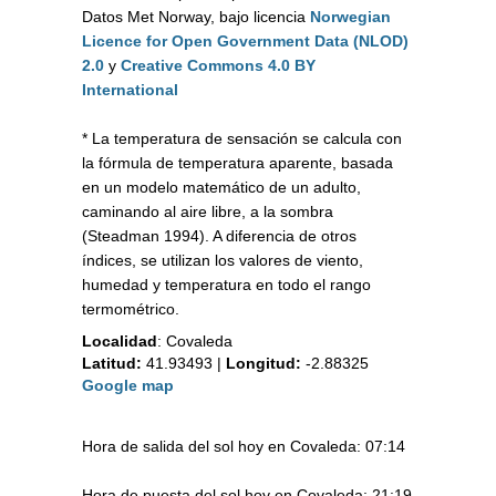
Datos Met Norway, bajo licencia
Norwegian
Licence for Open Government Data (NLOD)
2.0
y
Creative Commons 4.0 BY
International
* La temperatura de sensación se calcula con
la fórmula de temperatura aparente, basada
en un modelo matemático de un adulto,
caminando al aire libre, a la sombra
(Steadman 1994). A diferencia de otros
índices, se utilizan los valores de viento,
humedad y temperatura en todo el rango
termométrico.
Localidad
:
Covaleda
Latitud:
41.93493
|
Longitud:
-2.88325
Google map
Hora de salida del sol hoy en Covaleda: 07:14
Hora de puesta del sol hoy en Covaleda: 21:19