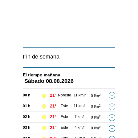
Fin de semana
El tiempo
mañana
Sábado
08.08.2026
21°
00 h
Noreste
11 km/h
2
0 l/m
21°
01 h
Este
11 km/h
2
0 l/m
21°
02 h
Este
7 km/h
2
0 l/m
21°
03 h
Este
4 km/h
2
0 l/m
2