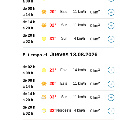
a 08 h
de 08 h
20°
Este
11 km/h
2
0 l/m
a 14 h
de 14 h
32°
Sur
11 km/h
2
0 l/m
a 20 h
de 20 h
31°
Sur
4 km/h
2
0 l/m
a 02 h
Jueves
13.08.2026
El tiempo el
de 02 h
23°
Este
14 km/h
2
0 l/m
a 08 h
de 08 h
20°
Este
11 km/h
2
0 l/m
a 14 h
de 14 h
33°
Sur
11 km/h
2
0 l/m
a 20 h
de 20 h
32°
Noroeste
4 km/h
2
0 l/m
a 02 h