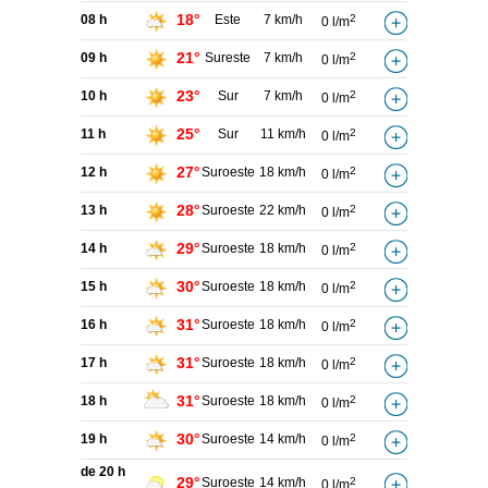
18°
08 h
Este
7 km/h
2
0 l/m
21°
09 h
Sureste
7 km/h
2
0 l/m
23°
10 h
Sur
7 km/h
2
0 l/m
25°
11 h
Sur
11 km/h
2
0 l/m
27°
12 h
Suroeste
18 km/h
2
0 l/m
28°
13 h
Suroeste
22 km/h
2
0 l/m
29°
14 h
Suroeste
18 km/h
2
0 l/m
30°
15 h
Suroeste
18 km/h
2
0 l/m
31°
16 h
Suroeste
18 km/h
2
0 l/m
31°
17 h
Suroeste
18 km/h
2
0 l/m
31°
18 h
Suroeste
18 km/h
2
0 l/m
30°
19 h
Suroeste
14 km/h
2
0 l/m
de 20 h
29°
Suroeste
14 km/h
2
0 l/m