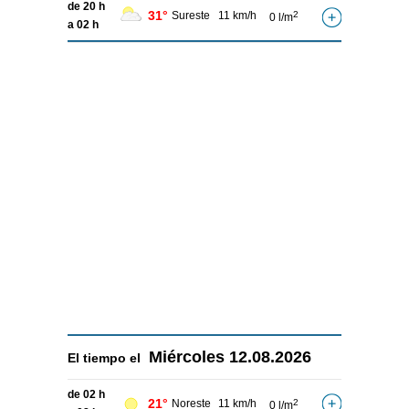
de 20 h
31°
Sureste
11 km/h
2
0 l/m
a 02 h
Miércoles
12.08.2026
El tiempo el
de 02 h
21°
Noreste
11 km/h
2
0 l/m