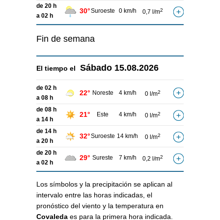
de 20 h
30°
Suroeste
0 km/h
2
0,7 l/m
a 02 h
Fin de semana
Sábado
15.08.2026
El tiempo el
de 02 h
22°
Noreste
4 km/h
2
0 l/m
a 08 h
de 08 h
21°
Este
4 km/h
2
0 l/m
a 14 h
de 14 h
32°
Suroeste
14 km/h
2
0 l/m
a 20 h
de 20 h
29°
Sureste
7 km/h
2
0,2 l/m
a 02 h
Los símbolos y la precipitación se aplican al
intervalo entre las horas indicadas, el
pronóstico del viento y la temperatura en
Covaleda
es para la primera hora indicada.