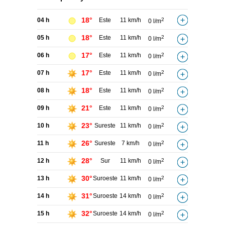
18°
04 h
Este
11 km/h
2
0 l/m
18°
05 h
Este
11 km/h
2
0 l/m
17°
06 h
Este
11 km/h
2
0 l/m
17°
07 h
Este
11 km/h
2
0 l/m
18°
08 h
Este
11 km/h
2
0 l/m
21°
09 h
Este
11 km/h
2
0 l/m
23°
10 h
Sureste
11 km/h
2
0 l/m
26°
11 h
Sureste
7 km/h
2
0 l/m
28°
12 h
Sur
11 km/h
2
0 l/m
30°
13 h
Suroeste
11 km/h
2
0 l/m
31°
14 h
Suroeste
14 km/h
2
0 l/m
32°
15 h
Suroeste
14 km/h
2
0 l/m