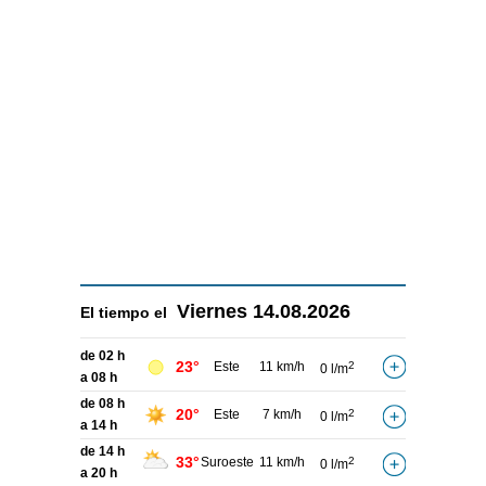
Viernes
14.08.2026
El tiempo el
de 02 h
23°
Este
11 km/h
2
0 l/m
a 08 h
de 08 h
20°
Este
7 km/h
2
0 l/m
a 14 h
de 14 h
33°
Suroeste
11 km/h
2
0 l/m
a 20 h