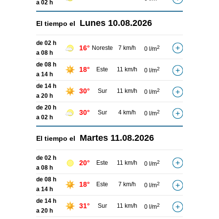
a 02 h
Lunes
10.08.2026
El tiempo el
de 02 h
16°
Noreste
7 km/h
2
0 l/m
a 08 h
de 08 h
18°
Este
11 km/h
2
0 l/m
a 14 h
de 14 h
30°
Sur
11 km/h
2
0 l/m
a 20 h
de 20 h
30°
Sur
4 km/h
2
0 l/m
a 02 h
Martes
11.08.2026
El tiempo el
de 02 h
20°
Este
11 km/h
2
0 l/m
a 08 h
de 08 h
18°
Este
7 km/h
2
0 l/m
a 14 h
de 14 h
31°
Sur
11 km/h
2
0 l/m
a 20 h