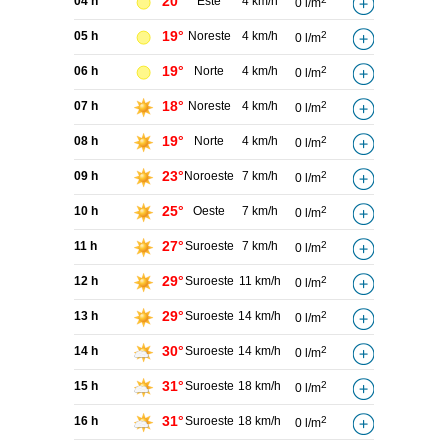
20°
04 h
Este
4 km/h
0 l/m
19°
05 h
Noreste
4 km/h
2
0 l/m
19°
06 h
Norte
4 km/h
2
0 l/m
18°
07 h
Noreste
4 km/h
2
0 l/m
19°
08 h
Norte
4 km/h
2
0 l/m
23°
09 h
Noroeste
7 km/h
2
0 l/m
25°
10 h
Oeste
7 km/h
2
0 l/m
27°
11 h
Suroeste
7 km/h
2
0 l/m
29°
12 h
Suroeste
11 km/h
2
0 l/m
29°
13 h
Suroeste
14 km/h
2
0 l/m
30°
14 h
Suroeste
14 km/h
2
0 l/m
31°
15 h
Suroeste
18 km/h
2
0 l/m
31°
16 h
Suroeste
18 km/h
2
0 l/m