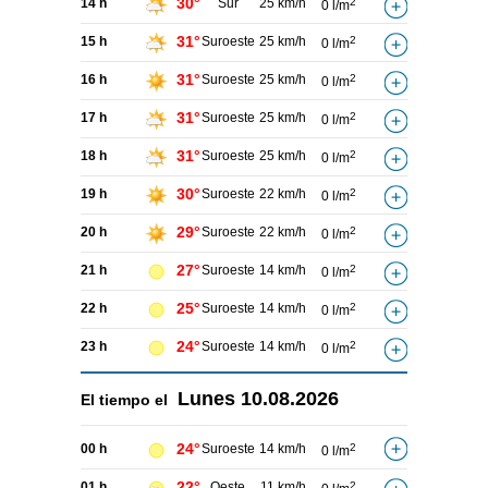
30°
14 h
Sur
25 km/h
2
0 l/m
31°
15 h
Suroeste
25 km/h
2
0 l/m
31°
16 h
Suroeste
25 km/h
2
0 l/m
31°
17 h
Suroeste
25 km/h
2
0 l/m
31°
18 h
Suroeste
25 km/h
2
0 l/m
30°
19 h
Suroeste
22 km/h
2
0 l/m
29°
20 h
Suroeste
22 km/h
2
0 l/m
27°
21 h
Suroeste
14 km/h
2
0 l/m
25°
22 h
Suroeste
14 km/h
2
0 l/m
24°
23 h
Suroeste
14 km/h
2
0 l/m
Lunes
10.08.2026
El tiempo el
24°
00 h
Suroeste
14 km/h
2
0 l/m
22°
01 h
Oeste
11 km/h
2