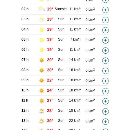
19°
02 h
Sureste
11 km/h
2
0 l/m
19°
03 h
Sur
11 km/h
2
0 l/m
19°
04 h
Sur
11 km/h
2
0 l/m
19°
05 h
Sur
7 km/h
2
0 l/m
19°
06 h
Sur
11 km/h
2
0 l/m
20°
07 h
Sur
14 km/h
2
0 l/m
20°
08 h
Sur
18 km/h
2
0 l/m
22°
09 h
Sur
18 km/h
2
0 l/m
24°
10 h
Sur
18 km/h
2
0 l/m
27°
11 h
Sur
14 km/h
2
0 l/m
28°
12 h
Sur
18 km/h
2
0 l/m
30°
13 h
Sur
22 km/h
2
0 l/m