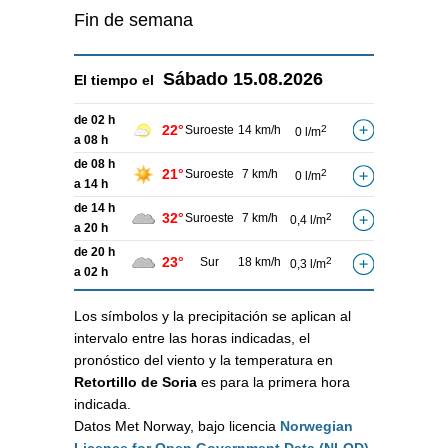
Fin de semana
Sábado
15.08.2026
El tiempo el
de 02 h
22°
Suroeste
14 km/h
2
0 l/m
a 08 h
de 08 h
21°
Suroeste
7 km/h
2
0 l/m
a 14 h
de 14 h
32°
Suroeste
7 km/h
2
0,4 l/m
a 20 h
de 20 h
23°
Sur
18 km/h
2
0,3 l/m
a 02 h
Los símbolos y la precipitación se aplican al
intervalo entre las horas indicadas, el
pronóstico del viento y la temperatura en
Retortillo de Soria
es para la primera hora
indicada.
Datos Met Norway, bajo licencia
Norwegian