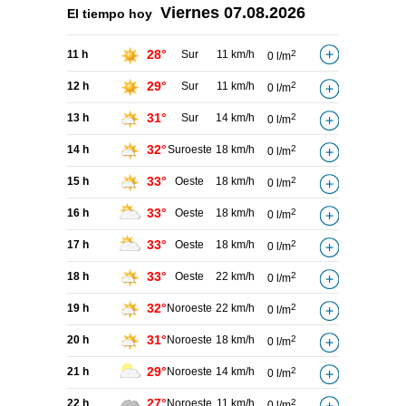
Viernes
07.08.2026
El tiempo hoy
28°
11 h
Sur
11 km/h
2
0 l/m
29°
12 h
Sur
11 km/h
2
0 l/m
31°
13 h
Sur
14 km/h
2
0 l/m
32°
14 h
Suroeste
18 km/h
2
0 l/m
33°
15 h
Oeste
18 km/h
2
0 l/m
33°
16 h
Oeste
18 km/h
2
0 l/m
33°
17 h
Oeste
18 km/h
2
0 l/m
33°
18 h
Oeste
22 km/h
2
0 l/m
32°
19 h
Noroeste
22 km/h
2
0 l/m
31°
20 h
Noroeste
18 km/h
2
0 l/m
29°
21 h
Noroeste
14 km/h
2
0 l/m
27°
22 h
Noroeste
11 km/h
2
0 l/m