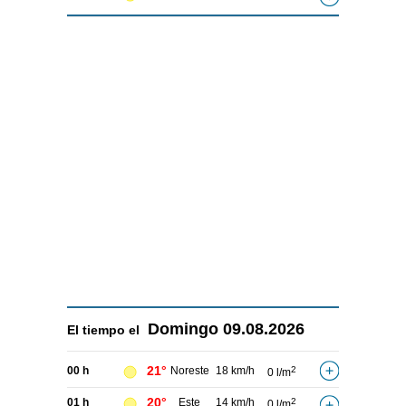
Domingo
09.08.2026
El tiempo el
21°
00 h
Noreste
18 km/h
2
0 l/m
20°
01 h
Este
14 km/h
2
0 l/m