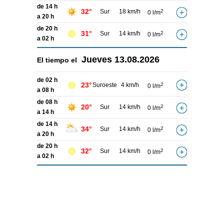
de 14 h
32°
Sur
18 km/h
2
0 l/m
a 20 h
de 20 h
31°
Sur
14 km/h
2
0 l/m
a 02 h
Jueves
13.08.2026
El tiempo el
de 02 h
23°
Suroeste
4 km/h
2
0 l/m
a 08 h
de 08 h
20°
Sur
14 km/h
2
0 l/m
a 14 h
de 14 h
34°
Sur
14 km/h
2
0 l/m
a 20 h
de 20 h
32°
Sur
14 km/h
2
0 l/m
a 02 h