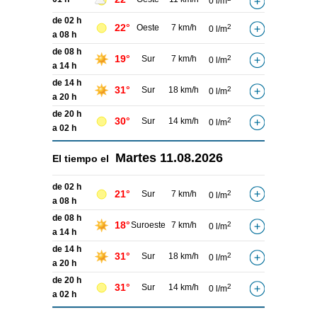
0 l/m
de 02 h
22°
Oeste
7 km/h
2
0 l/m
a 08 h
de 08 h
19°
Sur
7 km/h
2
0 l/m
a 14 h
de 14 h
31°
Sur
18 km/h
2
0 l/m
a 20 h
de 20 h
30°
Sur
14 km/h
2
0 l/m
a 02 h
Martes
11.08.2026
El tiempo el
de 02 h
21°
Sur
7 km/h
2
0 l/m
a 08 h
de 08 h
18°
Suroeste
7 km/h
2
0 l/m
a 14 h
de 14 h
31°
Sur
18 km/h
2
0 l/m
a 20 h
de 20 h
31°
Sur
14 km/h
2
0 l/m
a 02 h