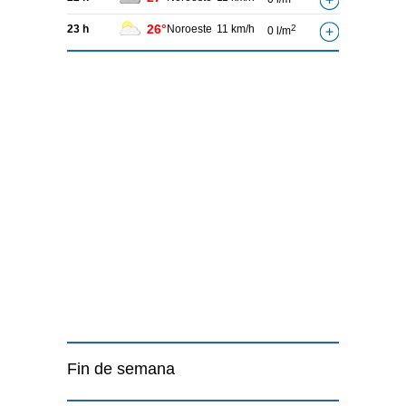
26°
23 h
Noroeste
11 km/h
2
0 l/m
Fin de semana