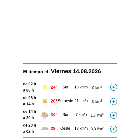
Viernes
14.08.2026
El tiempo el
de 02 h
24°
Sur
18 km/h
2
0 l/m
a 08 h
de 08 h
20°
Suroeste
11 km/h
2
0 l/m
a 14 h
de 14 h
34°
Sur
7 km/h
2
1,7 l/m
a 20 h
de 20 h
29°
Oeste
18 km/h
2
0,3 l/m
a 02 h