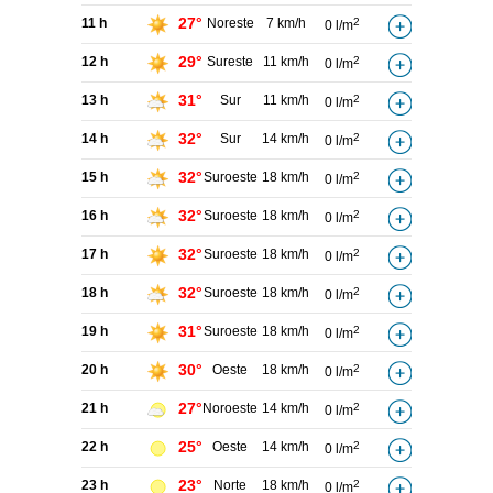
27°
11 h
Noreste
7 km/h
2
0 l/m
29°
12 h
Sureste
11 km/h
2
0 l/m
31°
13 h
Sur
11 km/h
2
0 l/m
32°
14 h
Sur
14 km/h
2
0 l/m
32°
15 h
Suroeste
18 km/h
2
0 l/m
32°
16 h
Suroeste
18 km/h
2
0 l/m
32°
17 h
Suroeste
18 km/h
2
0 l/m
32°
18 h
Suroeste
18 km/h
2
0 l/m
31°
19 h
Suroeste
18 km/h
2
0 l/m
30°
20 h
Oeste
18 km/h
2
0 l/m
27°
21 h
Noroeste
14 km/h
2
0 l/m
25°
22 h
Oeste
14 km/h
2
0 l/m
23°
23 h
Norte
18 km/h
2
0 l/m