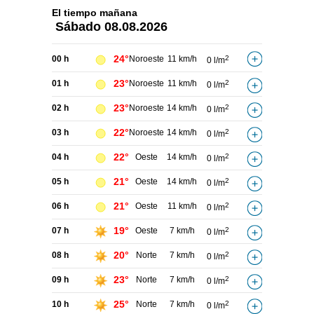
El tiempo
mañana
Sábado
08.08.2026
24°
00 h
Noroeste
11 km/h
2
0 l/m
23°
01 h
Noroeste
11 km/h
2
0 l/m
23°
02 h
Noroeste
14 km/h
2
0 l/m
22°
03 h
Noroeste
14 km/h
2
0 l/m
22°
04 h
Oeste
14 km/h
2
0 l/m
21°
05 h
Oeste
14 km/h
2
0 l/m
21°
06 h
Oeste
11 km/h
2
0 l/m
19°
07 h
Oeste
7 km/h
2
0 l/m
20°
08 h
Norte
7 km/h
2
0 l/m
23°
09 h
Norte
7 km/h
2
0 l/m
25°
10 h
Norte
7 km/h
2
0 l/m