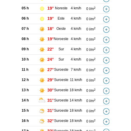
19°
05 h
Noreste
4 km/h
2
0 l/m
19°
06 h
Este
4 km/h
2
0 l/m
18°
07 h
Oeste
4 km/h
2
0 l/m
19°
08 h
Noroeste
4 km/h
2
0 l/m
22°
09 h
Sur
4 km/h
2
0 l/m
24°
10 h
Sur
4 km/h
2
0 l/m
27°
11 h
Suroeste
7 km/h
2
0 l/m
29°
12 h
Suroeste
11 km/h
2
0 l/m
30°
13 h
Suroeste
18 km/h
2
0 l/m
31°
14 h
Suroeste
14 km/h
2
0 l/m
31°
15 h
Suroeste
18 km/h
2
0 l/m
32°
16 h
Suroeste
18 km/h
2
0 l/m
2