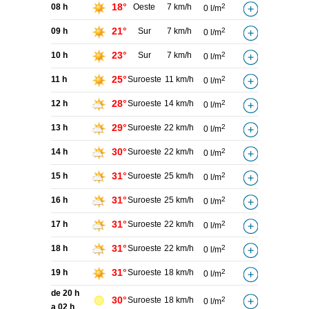
18°
08 h
Oeste
7 km/h
2
0 l/m
21°
09 h
Sur
7 km/h
2
0 l/m
23°
10 h
Sur
7 km/h
2
0 l/m
25°
11 h
Suroeste
11 km/h
2
0 l/m
28°
12 h
Suroeste
14 km/h
2
0 l/m
29°
13 h
Suroeste
22 km/h
2
0 l/m
30°
14 h
Suroeste
22 km/h
2
0 l/m
31°
15 h
Suroeste
25 km/h
2
0 l/m
31°
16 h
Suroeste
25 km/h
2
0 l/m
31°
17 h
Suroeste
22 km/h
2
0 l/m
31°
18 h
Suroeste
22 km/h
2
0 l/m
31°
19 h
Suroeste
18 km/h
2
0 l/m
de 20 h
30°
Suroeste
18 km/h
2
0 l/m
a 02 h