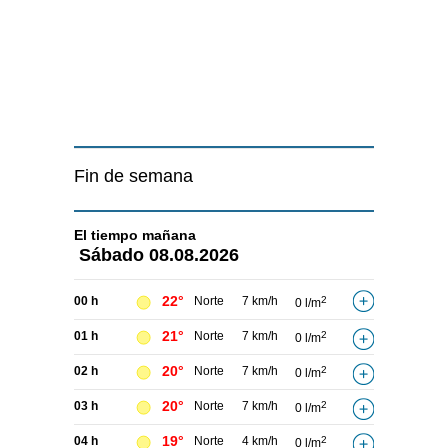
Fin de semana
El tiempo
mañana
Sábado
08.08.2026
22°
00 h
Norte
7 km/h
2
0 l/m
21°
01 h
Norte
7 km/h
2
0 l/m
20°
02 h
Norte
7 km/h
2
0 l/m
20°
03 h
Norte
7 km/h
2
0 l/m
19°
04 h
Norte
4 km/h
2
0 l/m