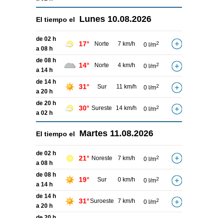
Lunes
10.08.2026
El tiempo el
de 02 h
17°
Norte
7 km/h
2
0 l/m
a 08 h
de 08 h
14°
Norte
4 km/h
2
0 l/m
a 14 h
de 14 h
31°
Sur
11 km/h
2
0 l/m
a 20 h
de 20 h
30°
Sureste
14 km/h
2
0 l/m
a 02 h
Martes
11.08.2026
El tiempo el
de 02 h
21°
Noreste
7 km/h
2
0 l/m
a 08 h
de 08 h
19°
Sur
0 km/h
2
0 l/m
a 14 h
de 14 h
31°
Suroeste
7 km/h
2
0 l/m
a 20 h
de 20 h