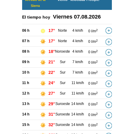
Sierra
Viernes
07.08.2026
El tiempo hoy
17°
06 h
Norte
4 km/h
2
0 l/m
17°
07 h
Norte
4 km/h
2
0 l/m
18°
08 h
Noroeste
4 km/h
2
0 l/m
21°
09 h
Sur
7 km/h
2
0 l/m
22°
10 h
Sur
7 km/h
2
0 l/m
24°
11 h
Sur
11 km/h
2
0 l/m
27°
12 h
Sur
11 km/h
2
0 l/m
29°
13 h
Suroeste
14 km/h
2
0 l/m
31°
14 h
Suroeste
14 km/h
2
0 l/m
32°
15 h
Suroeste
14 km/h
2
0 l/m