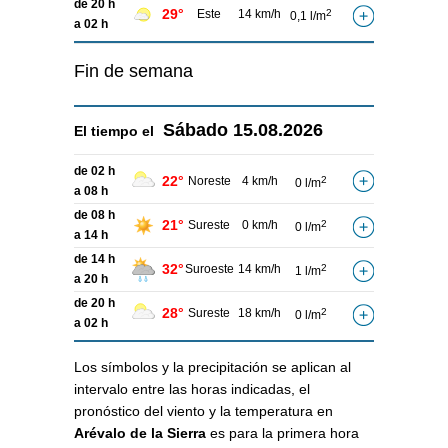
de 20 h
29°
Este
14 km/h
2
0,1 l/m
a 02 h
Fin de semana
Sábado
15.08.2026
El tiempo el
de 02 h
22°
Noreste
4 km/h
2
0 l/m
a 08 h
de 08 h
21°
Sureste
0 km/h
2
0 l/m
a 14 h
de 14 h
32°
Suroeste
14 km/h
2
1 l/m
a 20 h
de 20 h
28°
Sureste
18 km/h
2
0 l/m
a 02 h
Los símbolos y la precipitación se aplican al
intervalo entre las horas indicadas, el
pronóstico del viento y la temperatura en
Arévalo de la Sierra
es para la primera hora