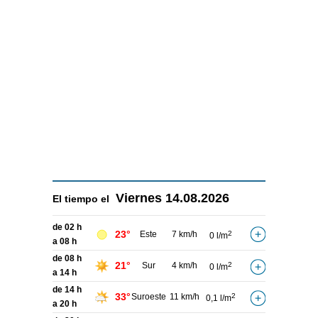
Viernes
14.08.2026
El tiempo el
de 02 h
23°
Este
7 km/h
2
0 l/m
a 08 h
de 08 h
21°
Sur
4 km/h
2
0 l/m
a 14 h
de 14 h
33°
Suroeste
11 km/h
2
0,1 l/m
a 20 h