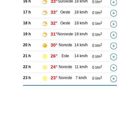
33°
16 h
Suroeste
18 km/h
2
0 l/m
33°
17 h
Oeste
18 km/h
2
0 l/m
32°
18 h
Oeste
18 km/h
2
0 l/m
31°
19 h
Noroeste
18 km/h
2
0 l/m
30°
20 h
Noreste
14 km/h
2
0 l/m
26°
21 h
Este
14 km/h
2
0 l/m
24°
22 h
Noreste
11 km/h
2
0 l/m
23°
23 h
Noreste
7 km/h
2
0 l/m