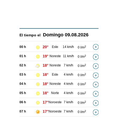
Domingo
09.08.2026
El tiempo el
20°
00 h
Este
14 km/h
2
0 l/m
19°
01 h
Noreste
11 km/h
2
0 l/m
18°
02 h
Noreste
7 km/h
2
0 l/m
18°
03 h
Este
4 km/h
2
0 l/m
18°
04 h
Noreste
4 km/h
2
0 l/m
18°
05 h
Norte
4 km/h
2
0 l/m
17°
06 h
Noroeste
7 km/h
2
0 l/m
17°
07 h
Noroeste
7 km/h
2
0 l/m