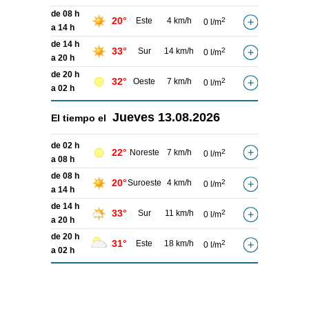
de 08 h
20°
Este
4 km/h
2
0 l/m
a 14 h
de 14 h
33°
Sur
14 km/h
2
0 l/m
a 20 h
de 20 h
32°
Oeste
7 km/h
2
0 l/m
a 02 h
Jueves
13.08.2026
El tiempo el
de 02 h
22°
Noreste
7 km/h
2
0 l/m
a 08 h
de 08 h
20°
Suroeste
4 km/h
2
0 l/m
a 14 h
de 14 h
33°
Sur
11 km/h
2
0 l/m
a 20 h
de 20 h
31°
Este
18 km/h
2
0 l/m
a 02 h