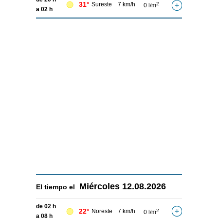
31°
Sureste
7 km/h
2
0 l/m
a 02 h
Miércoles
12.08.2026
El tiempo el
de 02 h
22°
Noreste
7 km/h
2
0 l/m
a 08 h