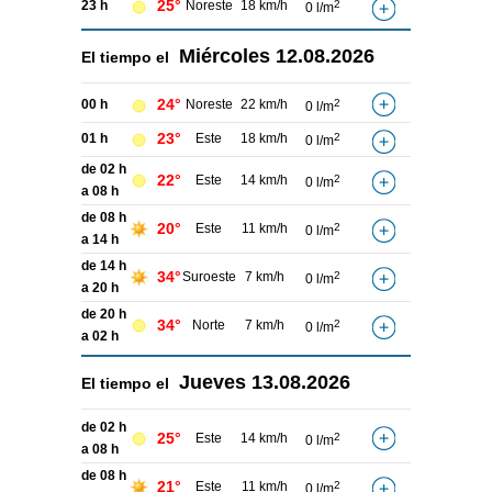
25°
23 h
Noreste
18 km/h
2
0 l/m
Miércoles
12.08.2026
El tiempo el
24°
00 h
Noreste
22 km/h
2
0 l/m
23°
01 h
Este
18 km/h
2
0 l/m
de 02 h
22°
Este
14 km/h
2
0 l/m
a 08 h
de 08 h
20°
Este
11 km/h
2
0 l/m
a 14 h
de 14 h
34°
Suroeste
7 km/h
2
0 l/m
a 20 h
de 20 h
34°
Norte
7 km/h
2
0 l/m
a 02 h
Jueves
13.08.2026
El tiempo el
de 02 h
25°
Este
14 km/h
2
0 l/m
a 08 h
de 08 h
21°
Este
11 km/h
2
0 l/m