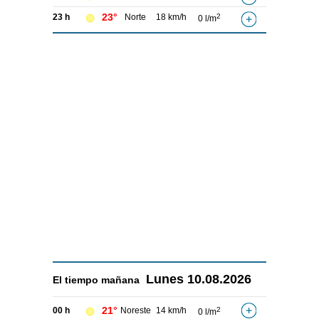
23°
23 h
Norte
18 km/h
2
0 l/m
Lunes
10.08.2026
El tiempo
mañana
21°
00 h
Noreste
14 km/h
2
0 l/m