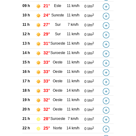
21°
09 h
Este
11 km/h
2
0 l/m
24°
10 h
Sureste
11 km/h
2
0 l/m
27°
11 h
Sur
7 km/h
2
0 l/m
29°
12 h
Sur
11 km/h
2
0 l/m
31°
13 h
Suroeste
11 km/h
2
0 l/m
32°
14 h
Suroeste
11 km/h
2
0 l/m
33°
15 h
Oeste
11 km/h
2
0 l/m
33°
16 h
Oeste
11 km/h
2
0 l/m
33°
17 h
Oeste
11 km/h
2
0 l/m
33°
18 h
Oeste
14 km/h
2
0 l/m
32°
19 h
Oeste
11 km/h
2
0 l/m
32°
20 h
Oeste
11 km/h
2
0 l/m
28°
21 h
Suroeste
7 km/h
2
0 l/m
25°
22 h
Norte
14 km/h
2
0 l/m