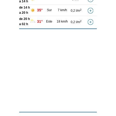
a 14 h
de 14 h
35°
Sur
7 km/h
2
0,2 l/m
a 20 h
de 20 h
31°
Este
18 km/h
2
0,2 l/m
a 02 h