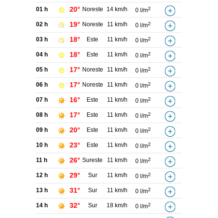
20°
01 h
Noreste
14 km/h
2
0 l/m
19°
02 h
Noreste
11 km/h
2
0 l/m
18°
03 h
Este
11 km/h
2
0 l/m
18°
04 h
Este
11 km/h
2
0 l/m
17°
05 h
Noreste
11 km/h
2
0 l/m
17°
06 h
Noreste
11 km/h
2
0 l/m
16°
07 h
Este
11 km/h
2
0 l/m
17°
08 h
Este
11 km/h
2
0 l/m
20°
09 h
Este
11 km/h
2
0 l/m
23°
10 h
Este
11 km/h
2
0 l/m
26°
11 h
Sureste
11 km/h
2
0 l/m
29°
12 h
Sur
11 km/h
2
0 l/m
31°
13 h
Sur
11 km/h
2
0 l/m
32°
14 h
Sur
18 km/h
2
0 l/m