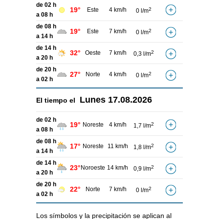
de 02 h
19°
Este
4 km/h
2
0 l/m
a 08 h
de 08 h
19°
Este
7 km/h
2
0 l/m
a 14 h
de 14 h
32°
Oeste
7 km/h
2
0,3 l/m
a 20 h
de 20 h
27°
Norte
4 km/h
2
0 l/m
a 02 h
Lunes
17.08.2026
El tiempo el
de 02 h
19°
Noreste
4 km/h
2
1,7 l/m
a 08 h
de 08 h
17°
Noreste
11 km/h
2
1,8 l/m
a 14 h
de 14 h
23°
Noroeste
14 km/h
2
0,9 l/m
a 20 h
de 20 h
22°
Norte
7 km/h
2
0 l/m
a 02 h
Los símbolos y la precipitación se aplican al