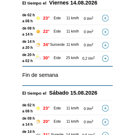
Viernes
14.08.2026
El tiempo el
de 02 h
23°
Este
11 km/h
2
0 l/m
a 08 h
de 08 h
22°
Este
11 km/h
2
0 l/m
a 14 h
de 14 h
34°
Suroeste
11 km/h
2
0 l/m
a 20 h
de 20 h
30°
Este
25 km/h
2
0,2 l/m
a 02 h
Fin de semana
Sábado
15.08.2026
El tiempo el
de 02 h
23°
Este
11 km/h
2
0 l/m
a 08 h
de 08 h
20°
Este
11 km/h
2
0 l/m
a 14 h
de 14 h
31°
Sureste
14 km/h
2