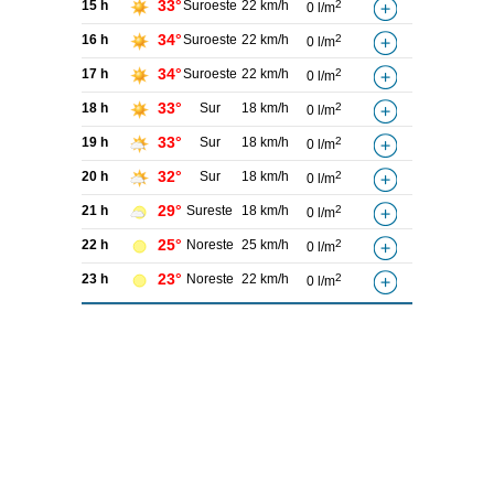
33°
15 h
Suroeste
22 km/h
2
0 l/m
34°
16 h
Suroeste
22 km/h
2
0 l/m
34°
17 h
Suroeste
22 km/h
2
0 l/m
33°
18 h
Sur
18 km/h
2
0 l/m
33°
19 h
Sur
18 km/h
2
0 l/m
32°
20 h
Sur
18 km/h
2
0 l/m
29°
21 h
Sureste
18 km/h
2
0 l/m
25°
22 h
Noreste
25 km/h
2
0 l/m
23°
23 h
Noreste
22 km/h
2
0 l/m