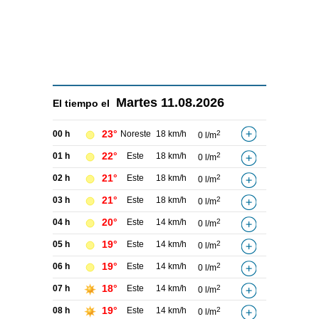
Martes
11.08.2026
El tiempo el
23°
00 h
Noreste
18 km/h
2
0 l/m
22°
01 h
Este
18 km/h
2
0 l/m
21°
02 h
Este
18 km/h
2
0 l/m
21°
03 h
Este
18 km/h
2
0 l/m
20°
04 h
Este
14 km/h
2
0 l/m
19°
05 h
Este
14 km/h
2
0 l/m
19°
06 h
Este
14 km/h
2
0 l/m
18°
07 h
Este
14 km/h
2
0 l/m
19°
08 h
Este
14 km/h
2
0 l/m