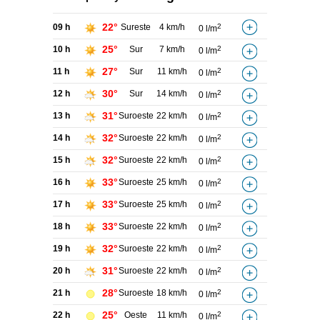
22°
09 h
Sureste
4 km/h
2
0 l/m
25°
10 h
Sur
7 km/h
2
0 l/m
27°
11 h
Sur
11 km/h
2
0 l/m
30°
12 h
Sur
14 km/h
2
0 l/m
31°
13 h
Suroeste
22 km/h
2
0 l/m
32°
14 h
Suroeste
22 km/h
2
0 l/m
32°
15 h
Suroeste
22 km/h
2
0 l/m
33°
16 h
Suroeste
25 km/h
2
0 l/m
33°
17 h
Suroeste
25 km/h
2
0 l/m
33°
18 h
Suroeste
22 km/h
2
0 l/m
32°
19 h
Suroeste
22 km/h
2
0 l/m
31°
20 h
Suroeste
22 km/h
2
0 l/m
28°
21 h
Suroeste
18 km/h
2
0 l/m
25°
22 h
Oeste
11 km/h
2
0 l/m