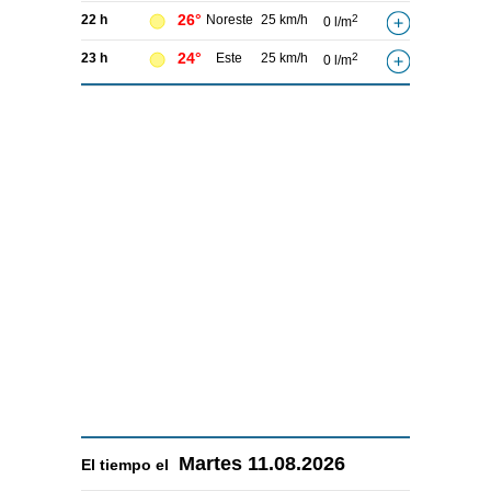
26°
22 h
Noreste
25 km/h
2
0 l/m
24°
23 h
Este
25 km/h
2
0 l/m
Martes
11.08.2026
El tiempo el