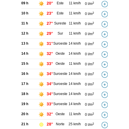
20°
09 h
Este
11 km/h
2
0 l/m
23°
10 h
Este
11 km/h
2
0 l/m
27°
11 h
Sureste
11 km/h
2
0 l/m
29°
12 h
Sur
11 km/h
2
0 l/m
31°
13 h
Suroeste
14 km/h
2
0 l/m
32°
14 h
Oeste
14 km/h
2
0 l/m
33°
15 h
Oeste
11 km/h
2
0 l/m
34°
16 h
Suroeste
14 km/h
2
0 l/m
34°
17 h
Suroeste
14 km/h
2
0 l/m
34°
18 h
Suroeste
14 km/h
2
0 l/m
33°
19 h
Suroeste
14 km/h
2
0 l/m
32°
20 h
Oeste
11 km/h
2
0 l/m
28°
21 h
Norte
25 km/h
2
0 l/m