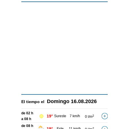
Domingo
16.08.2026
El tiempo el
de 02 h
19°
Sureste
7 km/h
2
0 l/m
a 08 h
de 08 h
19°
Este
11 km/h
2