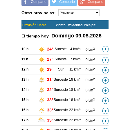
Comparte
Comparte
Comparte
Otras provincias:
Previsión Ucero
Viento
Velocidad
Precipit.
Domingo
09.08.2026
El tiempo hoy
24°
10 h
Sureste
4 km/h
2
0 l/m
27°
11 h
Sureste
7 km/h
2
0 l/m
29°
12 h
Sur
11 km/h
2
0 l/m
31°
13 h
Suroeste
18 km/h
2
0 l/m
32°
14 h
Suroeste
18 km/h
2
0 l/m
33°
15 h
Suroeste
18 km/h
2
0 l/m
33°
16 h
Suroeste
22 km/h
2
0 l/m
33°
17 h
Suroeste
22 km/h
2
0 l/m
2