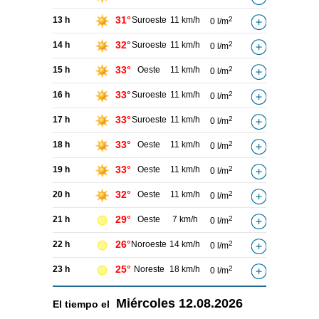
31°
13 h
Suroeste
11 km/h
2
0 l/m
32°
14 h
Suroeste
11 km/h
2
0 l/m
33°
15 h
Oeste
11 km/h
2
0 l/m
33°
16 h
Suroeste
11 km/h
2
0 l/m
33°
17 h
Suroeste
11 km/h
2
0 l/m
33°
18 h
Oeste
11 km/h
2
0 l/m
33°
19 h
Oeste
11 km/h
2
0 l/m
32°
20 h
Oeste
11 km/h
2
0 l/m
29°
21 h
Oeste
7 km/h
2
0 l/m
26°
22 h
Noroeste
14 km/h
2
0 l/m
25°
23 h
Noreste
18 km/h
2
0 l/m
Miércoles
12.08.2026
El tiempo el