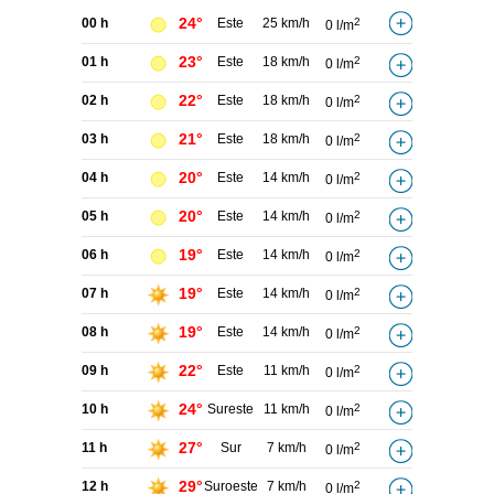
24°
00 h
Este
25 km/h
2
0 l/m
23°
01 h
Este
18 km/h
2
0 l/m
22°
02 h
Este
18 km/h
2
0 l/m
21°
03 h
Este
18 km/h
2
0 l/m
20°
04 h
Este
14 km/h
2
0 l/m
20°
05 h
Este
14 km/h
2
0 l/m
19°
06 h
Este
14 km/h
2
0 l/m
19°
07 h
Este
14 km/h
2
0 l/m
19°
08 h
Este
14 km/h
2
0 l/m
22°
09 h
Este
11 km/h
2
0 l/m
24°
10 h
Sureste
11 km/h
2
0 l/m
27°
11 h
Sur
7 km/h
2
0 l/m
29°
12 h
Suroeste
7 km/h
2
0 l/m