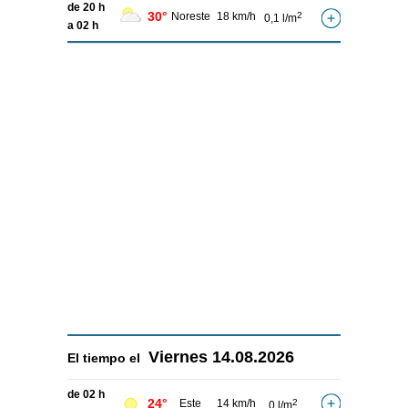
de 20 h
30°
Noreste
18 km/h
2
0,1 l/m
a 02 h
Viernes
14.08.2026
El tiempo el
de 02 h
24°
Este
14 km/h
2
0 l/m