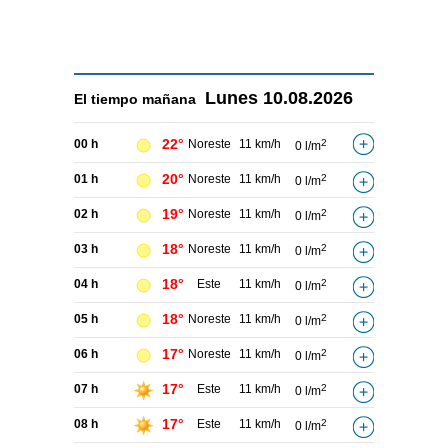
Lunes
10.08.2026
El tiempo
mañana
22°
00 h
Noreste
11 km/h
2
0 l/m
20°
01 h
Noreste
11 km/h
2
0 l/m
19°
02 h
Noreste
11 km/h
2
0 l/m
18°
03 h
Noreste
11 km/h
2
0 l/m
18°
04 h
Este
11 km/h
2
0 l/m
18°
05 h
Noreste
11 km/h
2
0 l/m
17°
06 h
Noreste
11 km/h
2
0 l/m
17°
07 h
Este
11 km/h
2
0 l/m
17°
08 h
Este
11 km/h
2
0 l/m