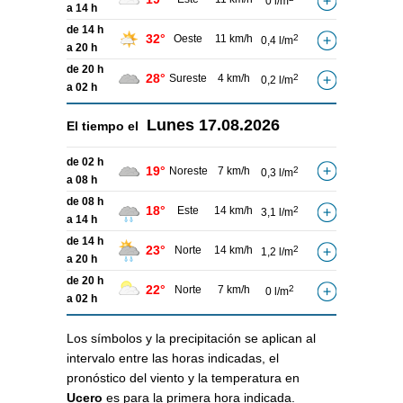
0 l/m
a 14 h
de 14 h
32°
Oeste
11 km/h
2
0,4 l/m
a 20 h
de 20 h
28°
Sureste
4 km/h
2
0,2 l/m
a 02 h
Lunes
17.08.2026
El tiempo el
de 02 h
19°
Noreste
7 km/h
2
0,3 l/m
a 08 h
de 08 h
18°
Este
14 km/h
2
3,1 l/m
a 14 h
de 14 h
23°
Norte
14 km/h
2
1,2 l/m
a 20 h
de 20 h
22°
Norte
7 km/h
2
0 l/m
a 02 h
Los símbolos y la precipitación se aplican al
intervalo entre las horas indicadas, el
pronóstico del viento y la temperatura en
Ucero
es para la primera hora indicada.