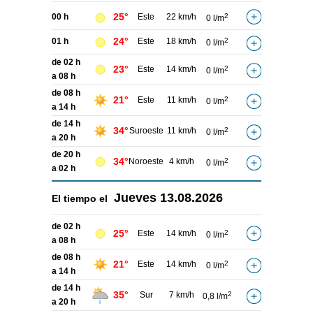
25°
00 h
Este
22 km/h
2
0 l/m
24°
01 h
Este
18 km/h
2
0 l/m
de 02 h
23°
Este
14 km/h
2
0 l/m
a 08 h
de 08 h
21°
Este
11 km/h
2
0 l/m
a 14 h
de 14 h
34°
Suroeste
11 km/h
2
0 l/m
a 20 h
de 20 h
34°
Noroeste
4 km/h
2
0 l/m
a 02 h
Jueves
13.08.2026
El tiempo el
de 02 h
25°
Este
14 km/h
2
0 l/m
a 08 h
de 08 h
21°
Este
14 km/h
2
0 l/m
a 14 h
de 14 h
35°
Sur
7 km/h
2
0,8 l/m
a 20 h