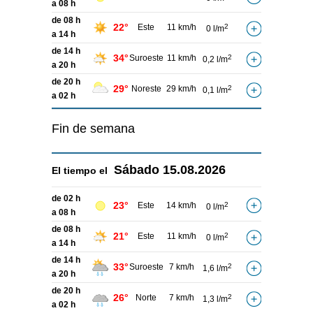
a 08 h
de 08 h
22°
Este
11 km/h
2
0 l/m
a 14 h
de 14 h
34°
Suroeste
11 km/h
2
0,2 l/m
a 20 h
de 20 h
29°
Noreste
29 km/h
2
0,1 l/m
a 02 h
Fin de semana
Sábado
15.08.2026
El tiempo el
de 02 h
23°
Este
14 km/h
2
0 l/m
a 08 h
de 08 h
21°
Este
11 km/h
2
0 l/m
a 14 h
de 14 h
33°
Suroeste
7 km/h
2
1,6 l/m
a 20 h
de 20 h
26°
Norte
7 km/h
2
1,3 l/m
a 02 h