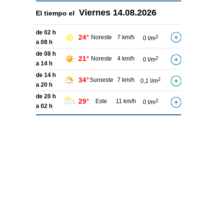
Viernes
14.08.2026
El tiempo el
de 02 h
24°
Noreste
7 km/h
2
0 l/m
a 08 h
de 08 h
21°
Noreste
4 km/h
2
0 l/m
a 14 h
de 14 h
34°
Suroeste
7 km/h
2
0,1 l/m
a 20 h
de 20 h
29°
Este
11 km/h
2
0 l/m
a 02 h