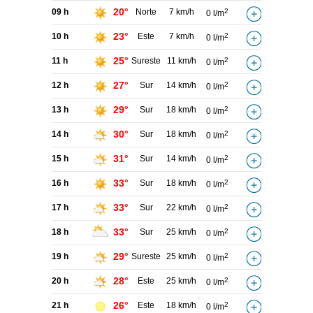
20°
09 h
Norte
7 km/h
2
0 l/m
23°
10 h
Este
7 km/h
2
0 l/m
25°
11 h
Sureste
11 km/h
2
0 l/m
27°
12 h
Sur
14 km/h
2
0 l/m
29°
13 h
Sur
18 km/h
2
0 l/m
30°
14 h
Sur
18 km/h
2
0 l/m
31°
15 h
Sur
14 km/h
2
0 l/m
33°
16 h
Sur
18 km/h
2
0 l/m
33°
17 h
Sur
22 km/h
2
0 l/m
33°
18 h
Sur
25 km/h
2
0 l/m
29°
19 h
Sureste
25 km/h
2
0 l/m
28°
20 h
Este
25 km/h
2
0 l/m
26°
21 h
Este
18 km/h
2
0 l/m