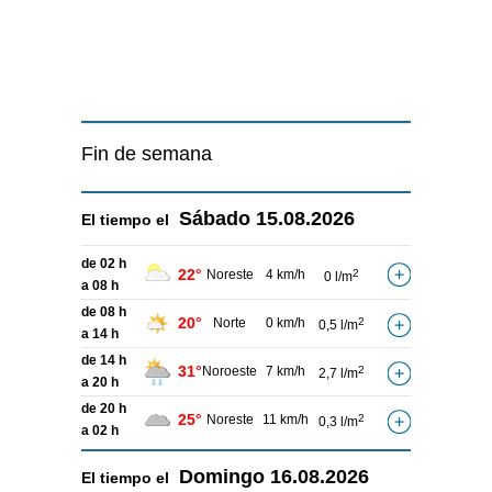
Fin de semana
Sábado
15.08.2026
El tiempo el
de 02 h
22°
Noreste
4 km/h
2
0 l/m
a 08 h
de 08 h
20°
Norte
0 km/h
2
0,5 l/m
a 14 h
de 14 h
31°
Noroeste
7 km/h
2
2,7 l/m
a 20 h
de 20 h
25°
Noreste
11 km/h
2
0,3 l/m
a 02 h
Domingo
16.08.2026
El tiempo el