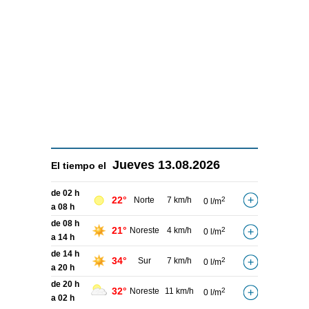
Jueves
13.08.2026
El tiempo el
de 02 h
22°
Norte
7 km/h
2
0 l/m
a 08 h
de 08 h
21°
Noreste
4 km/h
2
0 l/m
a 14 h
de 14 h
34°
Sur
7 km/h
2
0 l/m
a 20 h
de 20 h
32°
Noreste
11 km/h
2
0 l/m
a 02 h