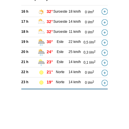
32°
16 h
Suroeste
18 km/h
2
0 l/m
32°
17 h
Suroeste
14 km/h
2
0 l/m
32°
18 h
Suroeste
11 km/h
2
0 l/m
30°
19 h
Este
22 km/h
2
0,5 l/m
24°
20 h
Este
25 km/h
2
0,3 l/m
23°
21 h
Este
14 km/h
2
0,1 l/m
21°
22 h
Norte
14 km/h
2
0 l/m
19°
23 h
Norte
14 km/h
2
0 l/m