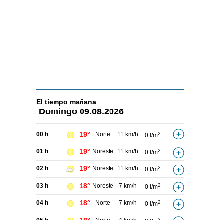
El tiempo
mañana
Domingo
09.08.2026
19°
00 h
Norte
11 km/h
2
0 l/m
19°
01 h
Noreste
11 km/h
2
0 l/m
19°
02 h
Noreste
11 km/h
2
0 l/m
18°
03 h
Noreste
7 km/h
2
0 l/m
18°
04 h
Norte
7 km/h
2
0 l/m
2