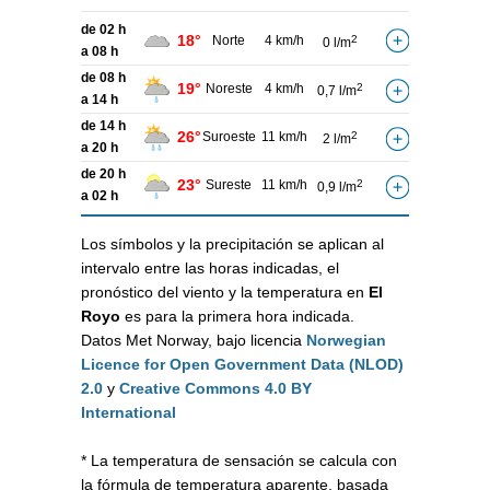
de 02 h
18°
Norte
4 km/h
2
0 l/m
a 08 h
de 08 h
19°
Noreste
4 km/h
2
0,7 l/m
a 14 h
de 14 h
26°
Suroeste
11 km/h
2
2 l/m
a 20 h
de 20 h
23°
Sureste
11 km/h
2
0,9 l/m
a 02 h
Los símbolos y la precipitación se aplican al
intervalo entre las horas indicadas, el
pronóstico del viento y la temperatura en
El
Royo
es para la primera hora indicada.
Datos Met Norway, bajo licencia
Norwegian
Licence for Open Government Data (NLOD)
2.0
y
Creative Commons 4.0 BY
International
* La temperatura de sensación se calcula con
la fórmula de temperatura aparente, basada