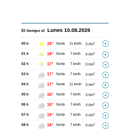
Lunes
10.08.2026
El tiempo el
19°
00 h
Norte
11 km/h
2
0 l/m
18°
01 h
Norte
7 km/h
2
0 l/m
17°
02 h
Norte
7 km/h
2
0 l/m
17°
03 h
Norte
7 km/h
2
0 l/m
17°
04 h
Norte
11 km/h
2
0 l/m
16°
05 h
Norte
7 km/h
2
0 l/m
16°
06 h
Norte
7 km/h
2
0 l/m
15°
07 h
Norte
7 km/h
2
0 l/m
16°
08 h
Norte
7 km/h
2
0 l/m