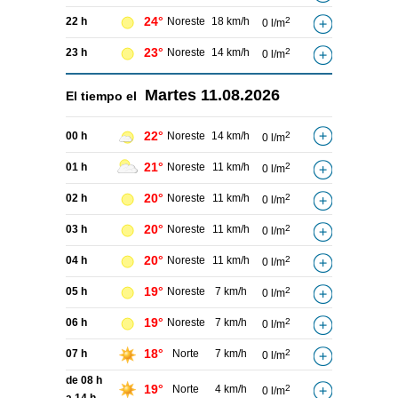
24°
22 h
Noreste
18 km/h
2
0 l/m
23°
23 h
Noreste
14 km/h
2
0 l/m
Martes
11.08.2026
El tiempo el
22°
00 h
Noreste
14 km/h
2
0 l/m
21°
01 h
Noreste
11 km/h
2
0 l/m
20°
02 h
Noreste
11 km/h
2
0 l/m
20°
03 h
Noreste
11 km/h
2
0 l/m
20°
04 h
Noreste
11 km/h
2
0 l/m
19°
05 h
Noreste
7 km/h
2
0 l/m
19°
06 h
Noreste
7 km/h
2
0 l/m
18°
07 h
Norte
7 km/h
2
0 l/m
de 08 h
19°
Norte
4 km/h
2
0 l/m