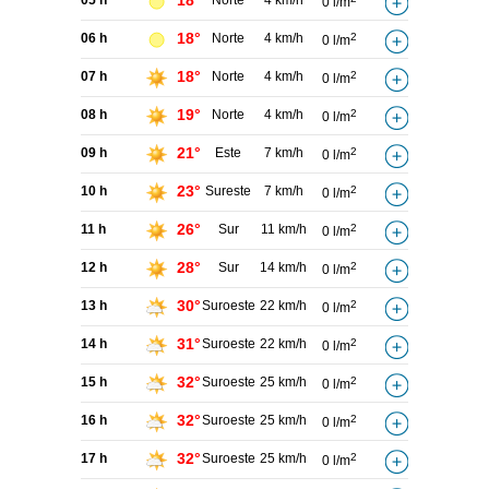
18°
05 h
Norte
4 km/h
0 l/m
18°
06 h
Norte
4 km/h
2
0 l/m
18°
07 h
Norte
4 km/h
2
0 l/m
19°
08 h
Norte
4 km/h
2
0 l/m
21°
09 h
Este
7 km/h
2
0 l/m
23°
10 h
Sureste
7 km/h
2
0 l/m
26°
11 h
Sur
11 km/h
2
0 l/m
28°
12 h
Sur
14 km/h
2
0 l/m
30°
13 h
Suroeste
22 km/h
2
0 l/m
31°
14 h
Suroeste
22 km/h
2
0 l/m
32°
15 h
Suroeste
25 km/h
2
0 l/m
32°
16 h
Suroeste
25 km/h
2
0 l/m
32°
17 h
Suroeste
25 km/h
2
0 l/m