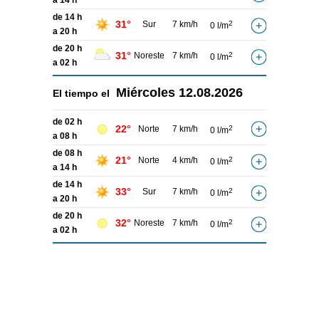
a 14 h
de 14 h
31°
Sur
7 km/h
2
0 l/m
a 20 h
de 20 h
31°
Noreste
7 km/h
2
0 l/m
a 02 h
Miércoles
12.08.2026
El tiempo el
de 02 h
22°
Norte
7 km/h
2
0 l/m
a 08 h
de 08 h
21°
Norte
4 km/h
2
0 l/m
a 14 h
de 14 h
33°
Sur
7 km/h
2
0 l/m
a 20 h
de 20 h
32°
Noreste
7 km/h
2
0 l/m
a 02 h