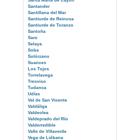
Santa María de Cayón
Santander
Santillana del Mar
Santiurde de Reinosa
Santiurde de Toranzo
Santoña
Saro
Selaya
Soba
Solórzano
Suances
Los Tojos
Torrelavega
Tresviso
Tudanca
Udías
Val de San Vicente
Valdáliga
Valdeolea
Valdeprado del Río
Valderredible
Valle de Villaverde
Vega de Liébana