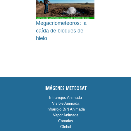
Megacriometeoros: la
caída de bloques de
hielo
IMÁGENES METEOSAT
Infrarrojos Animada
Visible Animada
Infrarrojo B/N Animada
Vapor Animada
Canarias
Global