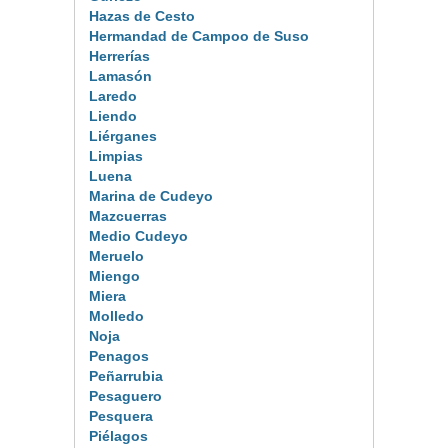
Hazas de Cesto
Hermandad de Campoo de Suso
Herrerías
Lamasón
Laredo
Liendo
Liérganes
Limpias
Luena
Marina de Cudeyo
Mazcuerras
Medio Cudeyo
Meruelo
Miengo
Miera
Molledo
Noja
Penagos
Peñarrubia
Pesaguero
Pesquera
Piélagos