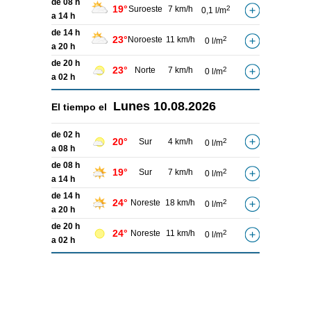
de 08 h
19°
Suroeste
7 km/h
2
0,1 l/m
a 14 h
de 14 h
23°
Noroeste
11 km/h
2
0 l/m
a 20 h
de 20 h
23°
Norte
7 km/h
2
0 l/m
a 02 h
Lunes
10.08.2026
El tiempo el
de 02 h
20°
Sur
4 km/h
2
0 l/m
a 08 h
de 08 h
19°
Sur
7 km/h
2
0 l/m
a 14 h
de 14 h
24°
Noreste
18 km/h
2
0 l/m
a 20 h
de 20 h
24°
Noreste
11 km/h
2
0 l/m
a 02 h