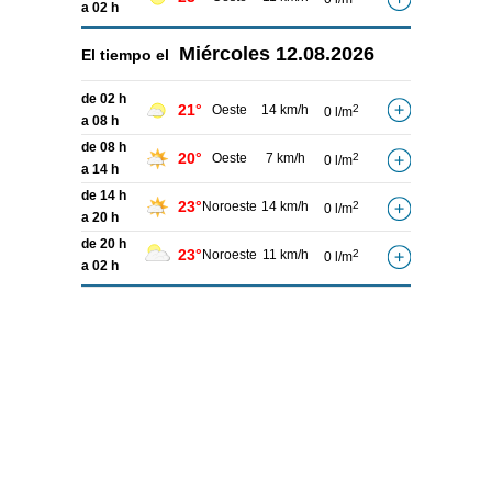
a 02 h
Miércoles
12.08.2026
El tiempo el
de 02 h
21°
Oeste
14 km/h
2
0 l/m
a 08 h
de 08 h
20°
Oeste
7 km/h
2
0 l/m
a 14 h
de 14 h
23°
Noroeste
14 km/h
2
0 l/m
a 20 h
de 20 h
23°
Noroeste
11 km/h
2
0 l/m
a 02 h