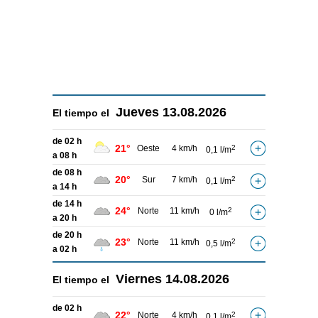
Jueves
13.08.2026
El tiempo el
de 02 h
21°
Oeste
4 km/h
2
0,1 l/m
a 08 h
de 08 h
20°
Sur
7 km/h
2
0,1 l/m
a 14 h
de 14 h
24°
Norte
11 km/h
2
0 l/m
a 20 h
de 20 h
23°
Norte
11 km/h
2
0,5 l/m
a 02 h
Viernes
14.08.2026
El tiempo el
de 02 h
22°
Norte
4 km/h
2
0,1 l/m