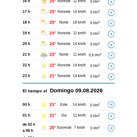
25°
16 h
Noreste
11 km/h
2
0 l/m
25°
17 h
Noreste
14 km/h
2
0 l/m
25°
18 h
Norte
18 km/h
2
0 l/m
24°
19 h
Noreste
11 km/h
2
0 l/m
24°
20 h
Noreste
14 km/h
2
0 l/m
23°
21 h
Norte
11 km/h
2
0,6 l/m
22°
22 h
Noreste
14 km/h
2
0 l/m
21°
23 h
Noreste
14 km/h
2
0 l/m
Domingo
09.08.2026
El tiempo el
21°
00 h
Este
14 km/h
2
0 l/m
21°
01 h
Sur
11 km/h
2
0 l/m
de 02 h
20°
Suroeste
7 km/h
2
0 l/m
a 08 h