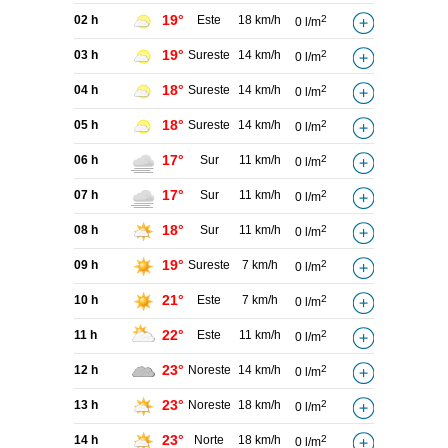
19°
02 h
Este
18 km/h
2
0 l/m
19°
03 h
Sureste
14 km/h
2
0 l/m
18°
04 h
Sureste
14 km/h
2
0 l/m
18°
05 h
Sureste
14 km/h
2
0 l/m
17°
06 h
Sur
11 km/h
2
0 l/m
17°
07 h
Sur
11 km/h
2
0 l/m
18°
08 h
Sur
11 km/h
2
0 l/m
19°
09 h
Sureste
7 km/h
2
0 l/m
21°
10 h
Este
7 km/h
2
0 l/m
22°
11 h
Este
11 km/h
2
0 l/m
23°
12 h
Noreste
14 km/h
2
0 l/m
23°
13 h
Noreste
18 km/h
2
0 l/m
23°
14 h
Norte
18 km/h
2
0 l/m