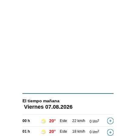
El tiempo
mañana
Viernes
07.08.2026
20°
00 h
Este
22 km/h
2
0 l/m
20°
01 h
Este
18 km/h
2
0 l/m