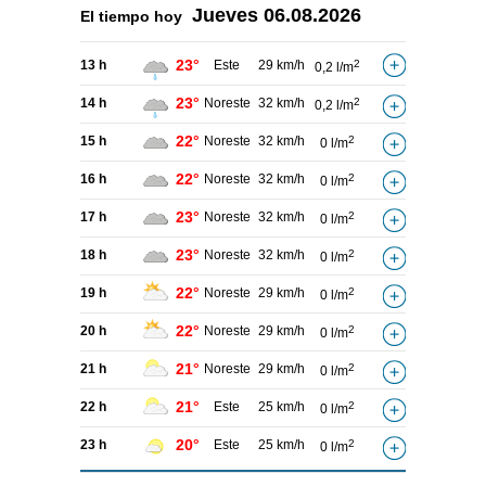
Jueves
06.08.2026
El tiempo hoy
23°
13 h
Este
29 km/h
2
0,2 l/m
23°
14 h
Noreste
32 km/h
2
0,2 l/m
22°
15 h
Noreste
32 km/h
2
0 l/m
22°
16 h
Noreste
32 km/h
2
0 l/m
23°
17 h
Noreste
32 km/h
2
0 l/m
23°
18 h
Noreste
32 km/h
2
0 l/m
22°
19 h
Noreste
29 km/h
2
0 l/m
22°
20 h
Noreste
29 km/h
2
0 l/m
21°
21 h
Noreste
29 km/h
2
0 l/m
21°
22 h
Este
25 km/h
2
0 l/m
20°
23 h
Este
25 km/h
2
0 l/m