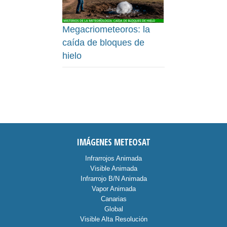
Megacriometeoros: la
caída de bloques de
hielo
IMÁGENES METEOSAT
Infrarrojos Animada
Visible Animada
Infrarrojo B/N Animada
Vapor Animada
Canarias
Global
Visible Alta Resolución