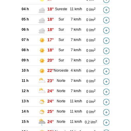
18°
04 h
Sureste
11 km/h
2
0 l/m
18°
05 h
Sur
7 km/h
2
0 l/m
18°
06 h
Sur
7 km/h
2
0 l/m
17°
07 h
Sur
7 km/h
2
0 l/m
18°
08 h
Sur
7 km/h
2
0 l/m
20°
09 h
Sur
7 km/h
2
0 l/m
22°
10 h
Noroeste
4 km/h
2
0 l/m
23°
11 h
Norte
7 km/h
2
0 l/m
24°
12 h
Norte
7 km/h
2
0 l/m
24°
13 h
Norte
11 km/h
2
0 l/m
25°
14 h
Norte
11 km/h
2
0 l/m
24°
15 h
Norte
11 km/h
2
0,2 l/m