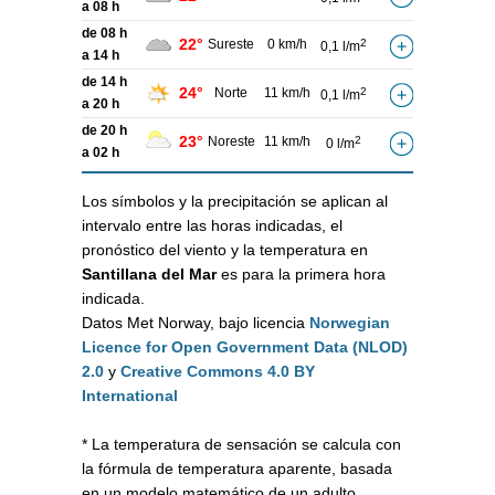
a 08 h
de 08 h
22°
Sureste
0 km/h
2
0,1 l/m
a 14 h
de 14 h
24°
Norte
11 km/h
2
0,1 l/m
a 20 h
de 20 h
23°
Noreste
11 km/h
2
0 l/m
a 02 h
Los símbolos y la precipitación se aplican al
intervalo entre las horas indicadas, el
pronóstico del viento y la temperatura en
Santillana del Mar
es para la primera hora
indicada.
Datos Met Norway, bajo licencia
Norwegian
Licence for Open Government Data (NLOD)
2.0
y
Creative Commons 4.0 BY
International
* La temperatura de sensación se calcula con
la fórmula de temperatura aparente, basada
en un modelo matemático de un adulto,