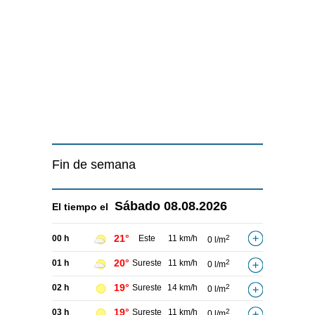
Fin de semana
Sábado
08.08.2026
El tiempo el
21°
00 h
Este
11 km/h
2
0 l/m
20°
01 h
Sureste
11 km/h
2
0 l/m
19°
02 h
Sureste
14 km/h
2
0 l/m
19°
03 h
Sureste
11 km/h
2
0 l/m