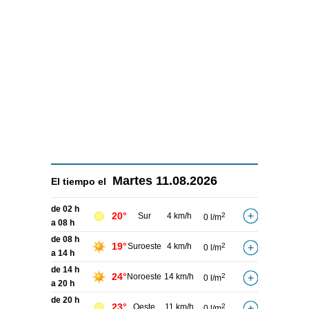
Martes
11.08.2026
El tiempo el
de 02 h
20°
Sur
4 km/h
2
0 l/m
a 08 h
de 08 h
19°
Suroeste
4 km/h
2
0 l/m
a 14 h
de 14 h
24°
Noroeste
14 km/h
2
0 l/m
a 20 h
de 20 h
23°
Oeste
11 km/h
2
0 l/m