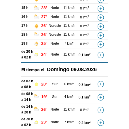
28°
15 h
Norte
11 km/h
2
0 l/m
27°
16 h
Norte
11 km/h
2
0 l/m
26°
17 h
Noreste
11 km/h
2
0 l/m
26°
18 h
Noreste
11 km/h
2
0 l/m
25°
19 h
Norte
7 km/h
2
0 l/m
de 20 h
24°
Norte
11 km/h
2
0,1 l/m
a 02 h
Domingo
09.08.2026
El tiempo el
de 02 h
20°
Sur
0 km/h
2
0,3 l/m
a 08 h
de 08 h
19°
Sur
4 km/h
2
0,1 l/m
a 14 h
de 14 h
26°
Norte
11 km/h
2
0 l/m
a 20 h
de 20 h
23°
Norte
7 km/h
2
0,2 l/m
a 02 h