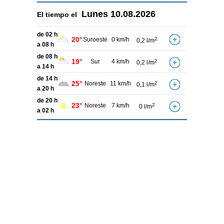
Lunes
10.08.2026
El tiempo el
de 02 h
20°
Suroeste
0 km/h
2
0,2 l/m
a 08 h
de 08 h
19°
Sur
4 km/h
2
0,2 l/m
a 14 h
de 14 h
25°
Noreste
11 km/h
2
0,1 l/m
a 20 h
de 20 h
23°
Noreste
7 km/h
2
0 l/m
a 02 h