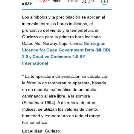
23°
Norte
11 km/h
2
0,1 l/m
a 02 h
Los símbolos y la precipitación se aplican al
intervalo entre las horas indicadas, el
pronóstico del viento y la temperatura en
Guriezo
es para la primera hora indicada.
Datos Met Norway, bajo licencia
Norwegian
Licence for Open Government Data (NLOD)
2.0
y
Creative Commons 4.0 BY
International
* La temperatura de sensación se calcula con
la fórmula de temperatura aparente, basada
en un modelo matemático de un adulto,
caminando al aire libre, a la sombra
(Steadman 1994). A diferencia de otros
índices, se utilizan los valores de viento,
humedad y temperatura en todo el rango
termométrico.
Localidad
:
Guriezo