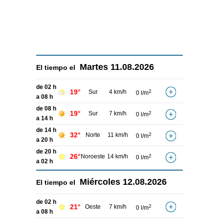
Martes
11.08.2026
El tiempo el
de 02 h
19°
Sur
4 km/h
2
0 l/m
a 08 h
de 08 h
19°
Sur
7 km/h
2
0 l/m
a 14 h
de 14 h
32°
Norte
11 km/h
2
0 l/m
a 20 h
de 20 h
26°
Noroeste
14 km/h
2
0 l/m
a 02 h
Miércoles
12.08.2026
El tiempo el
de 02 h
21°
Oeste
7 km/h
2
0 l/m
a 08 h