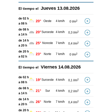
Jueves
13.08.2026
El tiempo el
de 02 h
20°
Oeste
4 km/h
2
0 l/m
a 08 h
de 08 h
20°
Suroeste
4 km/h
2
0,3 l/m
a 14 h
de 14 h
25°
Noreste
7 km/h
2
0,4 l/m
a 20 h
de 20 h
23°
Norte
7 km/h
2
0 l/m
a 02 h
Viernes
14.08.2026
El tiempo el
de 02 h
19°
Suroeste
4 km/h
2
0,1 l/m
a 08 h
de 08 h
21°
Sur
4 km/h
2
0,2 l/m
a 14 h
de 14 h
26°
Norte
7 km/h
2
0,4 l/m
a 20 h
de 20 h