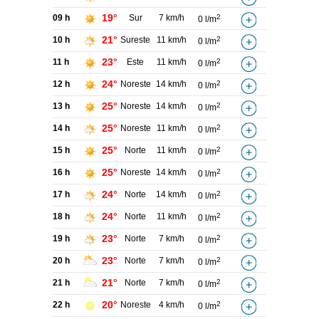
19°
09 h
Sur
7 km/h
2
0 l/m
21°
10 h
Sureste
11 km/h
2
0 l/m
23°
11 h
Este
11 km/h
2
0 l/m
24°
12 h
Noreste
14 km/h
2
0 l/m
25°
13 h
Noreste
14 km/h
2
0 l/m
25°
14 h
Noreste
11 km/h
2
0 l/m
25°
15 h
Norte
11 km/h
2
0 l/m
25°
16 h
Noreste
14 km/h
2
0 l/m
24°
17 h
Norte
14 km/h
2
0 l/m
24°
18 h
Norte
11 km/h
2
0 l/m
23°
19 h
Norte
7 km/h
2
0 l/m
23°
20 h
Norte
7 km/h
2
0 l/m
21°
21 h
Norte
7 km/h
2
0 l/m
20°
22 h
Noreste
4 km/h
2
0 l/m