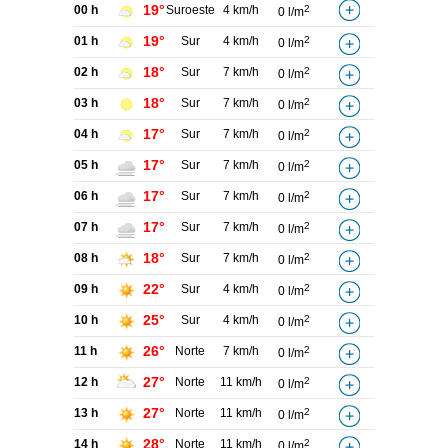
19°
00 h
Suroeste
4 km/h
2
0 l/m
19°
01 h
Sur
4 km/h
2
0 l/m
18°
02 h
Sur
7 km/h
2
0 l/m
18°
03 h
Sur
7 km/h
2
0 l/m
17°
04 h
Sur
7 km/h
2
0 l/m
17°
05 h
Sur
7 km/h
2
0 l/m
17°
06 h
Sur
7 km/h
2
0 l/m
17°
07 h
Sur
7 km/h
2
0 l/m
18°
08 h
Sur
7 km/h
2
0 l/m
22°
09 h
Sur
4 km/h
2
0 l/m
25°
10 h
Sur
4 km/h
2
0 l/m
26°
11 h
Norte
7 km/h
2
0 l/m
27°
12 h
Norte
11 km/h
2
0 l/m
27°
13 h
Norte
11 km/h
2
0 l/m
28°
14 h
Norte
11 km/h
2
0 l/m