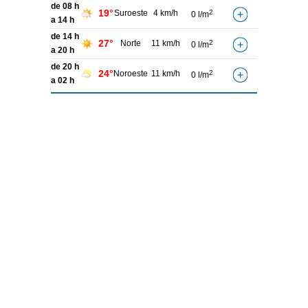
de 08 h
19°
Suroeste
4 km/h
2
0 l/m
a 14 h
de 14 h
27°
Norte
11 km/h
2
0 l/m
a 20 h
de 20 h
24°
Noroeste
11 km/h
2
0 l/m
a 02 h