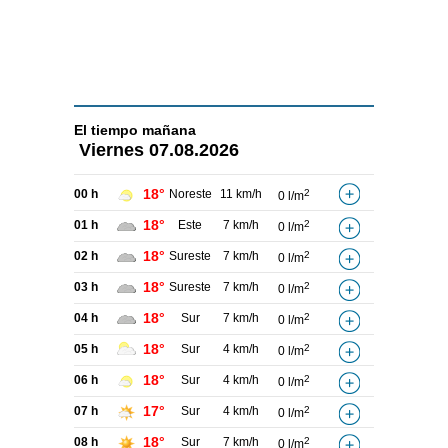
El tiempo
mañana
Viernes
07.08.2026
18°
00 h
Noreste
11 km/h
2
0 l/m
18°
01 h
Este
7 km/h
2
0 l/m
18°
02 h
Sureste
7 km/h
2
0 l/m
18°
03 h
Sureste
7 km/h
2
0 l/m
18°
04 h
Sur
7 km/h
2
0 l/m
18°
05 h
Sur
4 km/h
2
0 l/m
18°
06 h
Sur
4 km/h
2
0 l/m
17°
07 h
Sur
4 km/h
2
0 l/m
18°
08 h
Sur
7 km/h
2
0 l/m