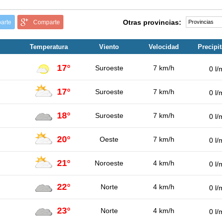
Otras provincias:
arte
Comparte
Temperatura
Viento
Velocidad
Precipi
17°
Suroeste
7 km/h
0 l/
17°
Suroeste
7 km/h
0 l/
18°
Suroeste
7 km/h
0 l/
20°
Oeste
7 km/h
0 l/
21°
Noroeste
4 km/h
0 l/
22°
Norte
4 km/h
0 l/
23°
Norte
4 km/h
0 l/