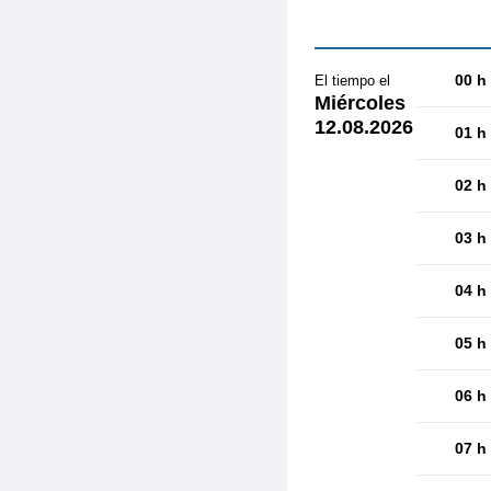
00 h
El tiempo el
Miércoles
12.08.2026
01 h
02 h
03 h
04 h
05 h
06 h
07 h