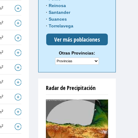
Reinosa
2
m
Santander
Suances
2
m
Torrelavega
2
m
Ver más poblaciones
2
m
Otras Provincias:
2
m
2
m
Radar de Precipitación
2
m
2
m
2
m