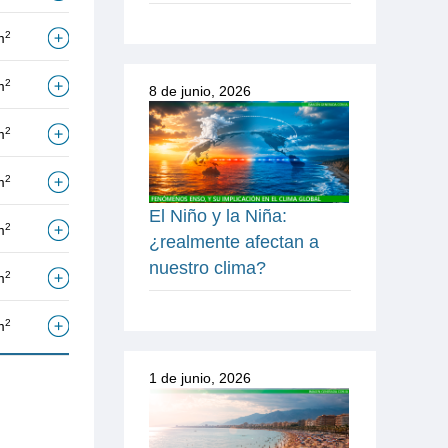
2
m
2
m
8 de junio, 2026
2
m
2
m
El Niño y la Niña:
2
m
¿realmente afectan a
nuestro clima?
2
m
2
m
1 de junio, 2026