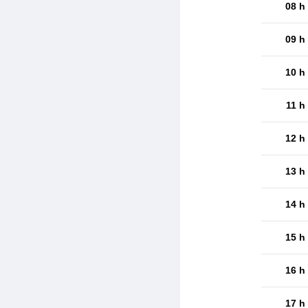
08 h
09 h
10 h
11 h
12 h
13 h
14 h
15 h
16 h
17 h