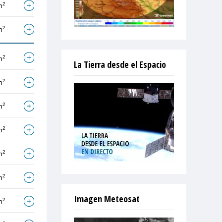
2
m
2
m
2
m
La Tierra desde el Espacio
2
m
2
m
2
m
2
m
2
m
Imagen Meteosat
2
m