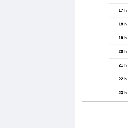
17 h
18 h
19 h
20 h
21 h
22 h
23 h