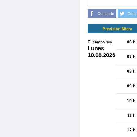
Comparte
Comp
Previsión Miera
06 h
El tiempo hoy
Lunes
10.08.2026
07 h
08 h
09 h
10 h
11 h
12 h