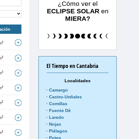
¿Cómo ver el
ECLIPSE SOLAR
en
MIERA?
tación
2
m
2
m
El Tiempo en Cantabria
2
m
Localidades
2
m
Camargo
Castro-Urdiales
2
m
Comillas
Fuente Dé
2
Laredo
m
Nojas
Piélagos
2
m
Potes