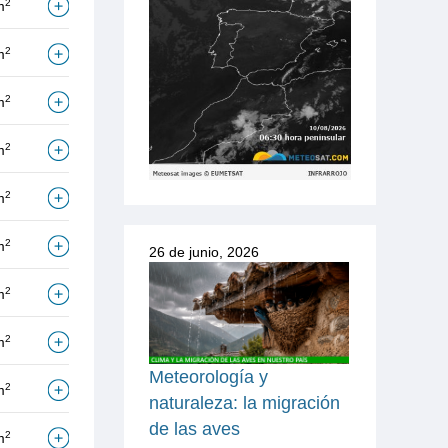
2
m
2
m
2
m
2
m
2
m
2
m
26 de junio, 2026
2
m
2
m
Meteorología y
2
m
naturaleza: la migración
de las aves
2
m