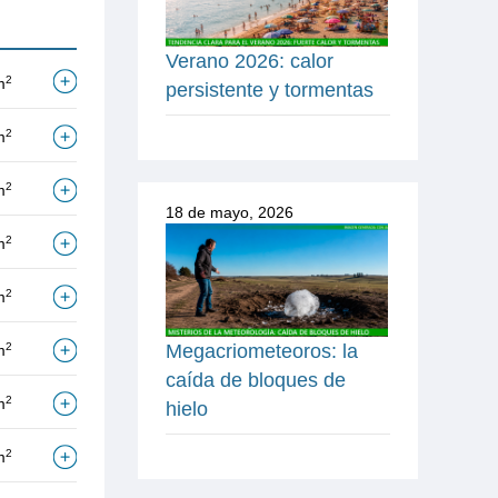
Verano 2026: calor
2
m
persistente y tormentas
2
m
2
m
18 de mayo, 2026
2
m
2
m
Megacriometeoros: la
2
m
caída de bloques de
2
m
hielo
2
m