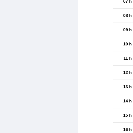
07 h
08 h
09 h
10 h
11 h
12 h
13 h
14 h
15 h
16 h