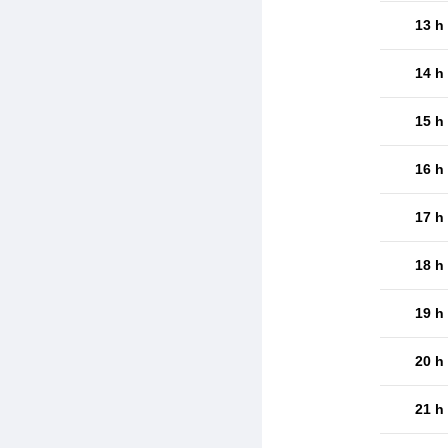
13 h
14 h
15 h
16 h
17 h
18 h
19 h
20 h
21 h