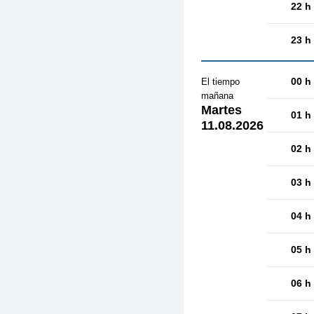
22 h
23 h
00 h
El tiempo
mañana
Martes
01 h
11.08.2026
02 h
03 h
04 h
05 h
06 h