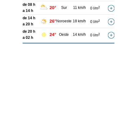
de 08 h
20°
Sur
11 km/h
2
0 l/m
a 14 h
de 14 h
26°
Noroeste
18 km/h
2
0 l/m
a 20 h
de 20 h
24°
Oeste
14 km/h
2
0 l/m
a 02 h