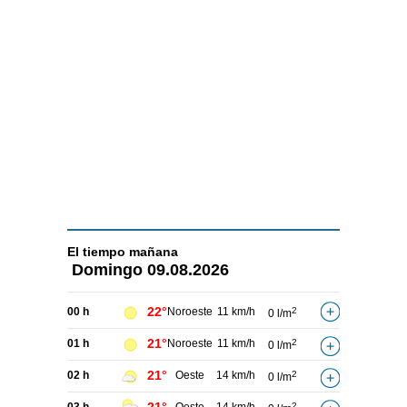
El tiempo
mañana
Domingo
09.08.2026
22°
00 h
Noroeste
11 km/h
2
0 l/m
21°
01 h
Noroeste
11 km/h
2
0 l/m
21°
02 h
Oeste
14 km/h
2
0 l/m
2