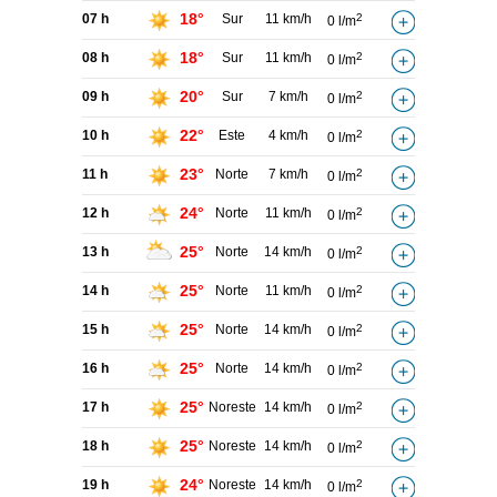
18°
07 h
Sur
11 km/h
2
0 l/m
18°
08 h
Sur
11 km/h
2
0 l/m
20°
09 h
Sur
7 km/h
2
0 l/m
22°
10 h
Este
4 km/h
2
0 l/m
23°
11 h
Norte
7 km/h
2
0 l/m
24°
12 h
Norte
11 km/h
2
0 l/m
25°
13 h
Norte
14 km/h
2
0 l/m
25°
14 h
Norte
11 km/h
2
0 l/m
25°
15 h
Norte
14 km/h
2
0 l/m
25°
16 h
Norte
14 km/h
2
0 l/m
25°
17 h
Noreste
14 km/h
2
0 l/m
25°
18 h
Noreste
14 km/h
2
0 l/m
24°
19 h
Noreste
14 km/h
2
0 l/m