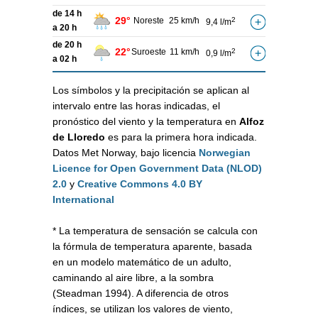
de 14 h
29°
Noreste
25 km/h
2
9,4 l/m
a 20 h
de 20 h
22°
Suroeste
11 km/h
2
0,9 l/m
a 02 h
Los símbolos y la precipitación se aplican al
intervalo entre las horas indicadas, el
pronóstico del viento y la temperatura en
Alfoz
de Lloredo
es para la primera hora indicada.
Datos Met Norway, bajo licencia
Norwegian
Licence for Open Government Data (NLOD)
2.0
y
Creative Commons 4.0 BY
International
* La temperatura de sensación se calcula con
la fórmula de temperatura aparente, basada
en un modelo matemático de un adulto,
caminando al aire libre, a la sombra
(Steadman 1994). A diferencia de otros
índices, se utilizan los valores de viento,