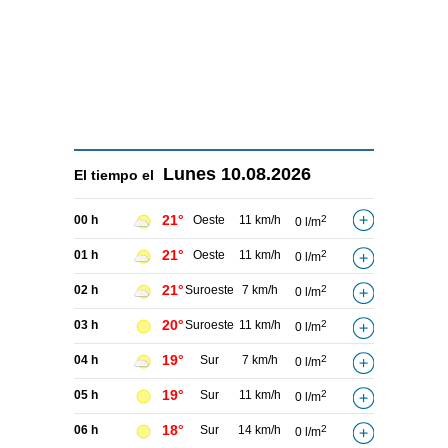
Lunes
10.08.2026
El tiempo el
21°
00 h
Oeste
11 km/h
2
0 l/m
21°
01 h
Oeste
11 km/h
2
0 l/m
21°
02 h
Suroeste
7 km/h
2
0 l/m
20°
03 h
Suroeste
11 km/h
2
0 l/m
19°
04 h
Sur
7 km/h
2
0 l/m
19°
05 h
Sur
11 km/h
2
0 l/m
18°
06 h
Sur
14 km/h
2
0 l/m