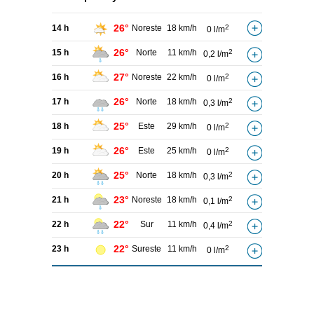
26°
14 h
Noreste
18 km/h
2
0 l/m
26°
15 h
Norte
11 km/h
2
0,2 l/m
27°
16 h
Noreste
22 km/h
2
0 l/m
26°
17 h
Norte
18 km/h
2
0,3 l/m
25°
18 h
Este
29 km/h
2
0 l/m
26°
19 h
Este
25 km/h
2
0 l/m
25°
20 h
Norte
18 km/h
2
0,3 l/m
23°
21 h
Noreste
18 km/h
2
0,1 l/m
22°
22 h
Sur
11 km/h
2
0,4 l/m
22°
23 h
Sureste
11 km/h
2
0 l/m