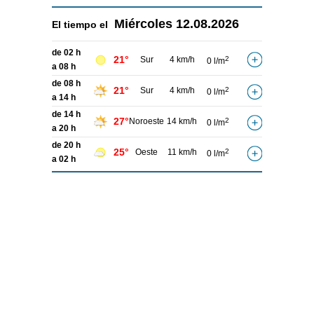
Miércoles
12.08.2026
El tiempo el
de 02 h
21°
Sur
4 km/h
2
0 l/m
a 08 h
de 08 h
21°
Sur
4 km/h
2
0 l/m
a 14 h
de 14 h
27°
Noroeste
14 km/h
2
0 l/m
a 20 h
de 20 h
25°
Oeste
11 km/h
2
0 l/m
a 02 h