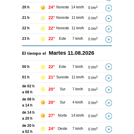
24°
20 h
Noreste
14 km/h
2
0 l/m
22°
21 h
Noreste
11 km/h
2
0 l/m
22°
22 h
Noreste
11 km/h
2
0 l/m
22°
23 h
Este
7 km/h
2
0 l/m
Martes
11.08.2026
El tiempo el
22°
00 h
Este
7 km/h
2
0 l/m
21°
01 h
Sureste
11 km/h
2
0 l/m
de 02 h
20°
Sur
7 km/h
2
0 l/m
a 08 h
de 08 h
20°
Sur
4 km/h
2
0 l/m
a 14 h
de 14 h
27°
Norte
14 km/h
2
0 l/m
a 20 h
de 20 h
24°
Oeste
7 km/h
2
0 l/m
a 02 h