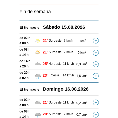
Fin de semana
Sábado
15.08.2026
El tiempo el
de 02 h
21°
Suroeste
7 km/h
2
0 l/m
a 08 h
de 08 h
21°
Suroeste
7 km/h
2
0 l/m
a 14 h
de 14 h
25°
Noroeste
11 km/h
2
0,3 l/m
a 20 h
de 20 h
23°
Oeste
14 km/h
2
1,6 l/m
a 02 h
Domingo
16.08.2026
El tiempo el
de 02 h
21°
Suroeste
11 km/h
2
0,2 l/m
a 08 h
de 08 h
20°
Suroeste
7 km/h
2
0,7 l/m
a 14 h