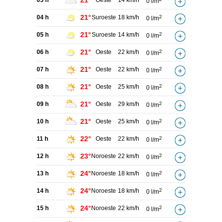
21°
03 h
Oeste
14 km/h
0 l/m
21°
04 h
Suroeste
18 km/h
2
0 l/m
21°
05 h
Suroeste
14 km/h
2
0 l/m
21°
06 h
Oeste
22 km/h
2
0 l/m
21°
07 h
Oeste
22 km/h
2
0 l/m
21°
08 h
Oeste
25 km/h
2
0 l/m
21°
09 h
Oeste
29 km/h
2
0 l/m
21°
10 h
Oeste
25 km/h
2
0 l/m
22°
11 h
Oeste
22 km/h
2
0 l/m
23°
12 h
Noroeste
22 km/h
2
0 l/m
24°
13 h
Noroeste
18 km/h
2
0 l/m
24°
14 h
Noroeste
18 km/h
2
0 l/m
24°
15 h
Noroeste
22 km/h
2
0 l/m