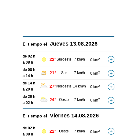
Jueves
13.08.2026
El tiempo el
de 02 h
22°
Suroeste
7 km/h
2
0 l/m
a 08 h
de 08 h
21°
Sur
7 km/h
2
0 l/m
a 14 h
de 14 h
27°
Noroeste
14 km/h
2
0 l/m
a 20 h
de 20 h
24°
Oeste
7 km/h
2
0 l/m
a 02 h
Viernes
14.08.2026
El tiempo el
de 02 h
22°
Oeste
7 km/h
2
0 l/m
a 08 h